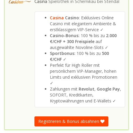
Casina
Spielothek in
Schernikau bei Stendal
Casina
Casino
: Exklusives Online
Casino mit elegantem Ambiente &
erstklassigem VIP-Service ✓
Casino-Bonus:
100 % bis zu
2.000
€/CHF + 300 Freispiele
auf
ausgewählte Novoline-Slots ✓
Sportbonus:
100 % bis zu
500
€/CHF
✓
Perfekt für High Roller mit
persönlichem VIP-Manager, hohen
Limits und exklusiven Promotionen
✓
Zahlungen mit
Revolut
,
Google Pay
,
SOFORT, Kreditkarten,
Kryptowährungen und E-Wallets ✓
Registrieren & Bonus absahnen