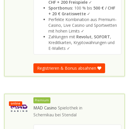
CHF + 200 Freispiele
✓
Sportbonus:
100 % bis
500 € / CHF
+ 20 € Gratiswette
✓
Perfekte Kombination aus Premium-
Casino, Live Casino und Sportwetten
mit hohen Limits ✓
Zahlungen mit
Revolut
,
SOFORT
,
Kreditkarten, Kryptowährungen und
E-Wallets ✓
Registrieren & Bonus absahnen
Premium
online
MAD Casino
Spielothek in
Schernikau bei Stendal