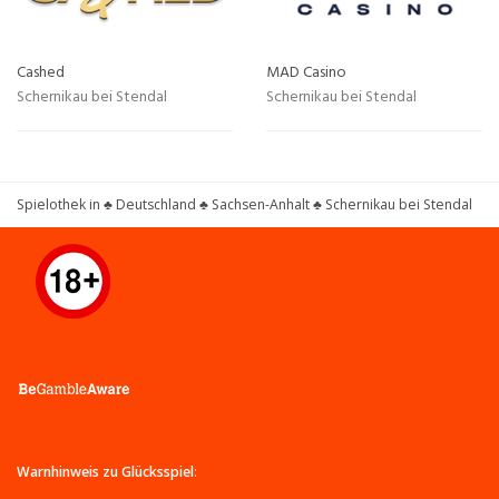
Cashed
MAD Casino
Schernikau bei Stendal
Schernikau bei Stendal
Spielothek in
♣
Deutschland
♣
Sachsen-Anhalt
♣
Schernikau bei Stendal
Warnhinweis zu Glücksspiel
: