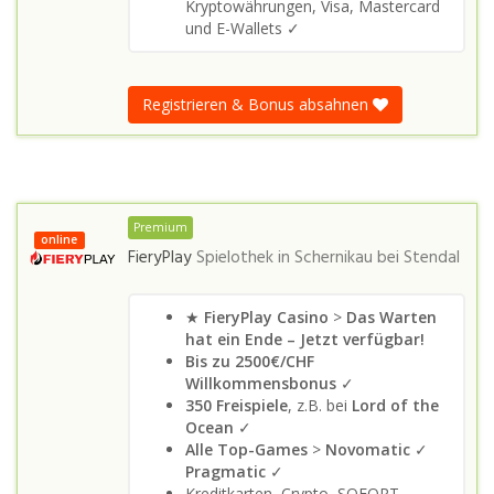
Kryptowährungen, Visa, Mastercard
und E-Wallets ✓
Registrieren & Bonus absahnen
Premium
online
FieryPlay
Spielothek in
Schernikau bei Stendal
★
FieryPlay Casino
>
Das Warten
hat ein Ende – Jetzt verfügbar!
Bis zu 2500€/CHF
Willkommensbonus
✓
350 Freispiele
, z.B. bei
Lord of the
Ocean
✓
Alle Top-Games
>
Novomatic
✓
Pragmatic
✓
Kreditkarten, Crypto, SOFORT,