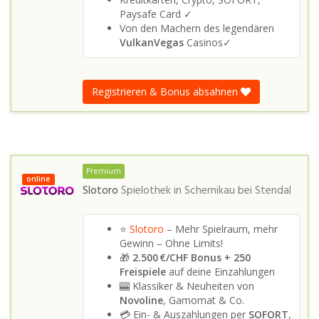
Paysafe Card ✓
Von den Machern des legendären
VulkanVegas
Casinos✓
Registrieren & Bonus absahnen
Premium
online
Slotoro
Spielothek in
Schernikau bei Stendal
⭐
Slotoro
– Mehr Spielraum, mehr
Gewinn – Ohne Limits!
🎁
2.500 €/CHF Bonus + 250
Freispiele
auf deine Einzahlungen
🎰 Klassiker & Neuheiten von
Novoline
, Gamomat & Co.
💳 Ein- & Auszahlungen per
SOFORT
,