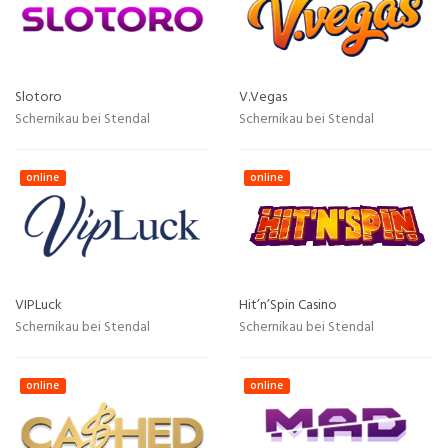
Slotoro
V.Vegas
Schernikau bei Stendal
Schernikau bei Stendal
online
online
VIPLuck
Hit’n’Spin Casino
Schernikau bei Stendal
Schernikau bei Stendal
online
online