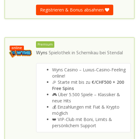
Registrieren & Bonus absahnen
Premium
online
Wyns
Spielothek in
Schernikau bei Stendal
Wyns Casino – Luxus-Casino-Feeling
online!
🎉 Starte mit bis zu
€/CHF500 + 200
Free Spins
🎮 Über 5.500 Spiele – Klassiker &
neue Hits
💰 Einzahlungen mit Fiat & Krypto
möglich
👑 VIP-Club mit Boni, Limits &
persönlichem Support