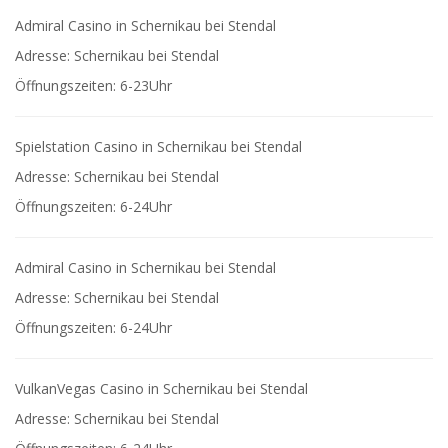
Admiral Casino in Schernikau bei Stendal
Adresse: Schernikau bei Stendal
Öffnungszeiten: 6-23Uhr
Spielstation Casino in Schernikau bei Stendal
Adresse: Schernikau bei Stendal
Öffnungszeiten: 6-24Uhr
Admiral Casino in Schernikau bei Stendal
Adresse: Schernikau bei Stendal
Öffnungszeiten: 6-24Uhr
VulkanVegas Casino in Schernikau bei Stendal
Adresse: Schernikau bei Stendal