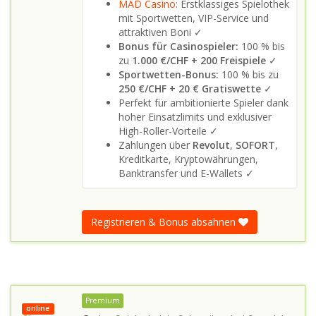
MAD Casino
: Erstklassiges Spielothek
mit Sportwetten, VIP-Service und
attraktiven Boni ✓
Bonus für Casinospieler:
100 % bis
zu
1.000 €/CHF + 200 Freispiele
✓
Sportwetten-Bonus:
100 % bis zu
250 €/CHF + 20 € Gratiswette
✓
Perfekt für ambitionierte Spieler dank
hoher Einsatzlimits und exklusiver
High-Roller-Vorteile ✓
Zahlungen über
Revolut
,
SOFORT
,
Kreditkarte, Kryptowährungen,
Banktransfer und E-Wallets ✓
Registrieren & Bonus absahnen
Premium
online