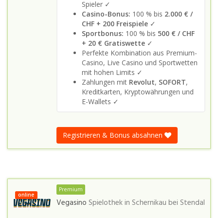
Spieler ✓
Casino-Bonus:
100 % bis
2.000 € /
CHF + 200 Freispiele
✓
Sportbonus:
100 % bis
500 € / CHF
+ 20 € Gratiswette
✓
Perfekte Kombination aus Premium-
Casino, Live Casino und Sportwetten
mit hohen Limits ✓
Zahlungen mit
Revolut
,
SOFORT
,
Kreditkarten, Kryptowährungen und
E-Wallets ✓
Registrieren & Bonus absahnen
Premium
online
Vegasino
Spielothek in
Schernikau bei Stendal