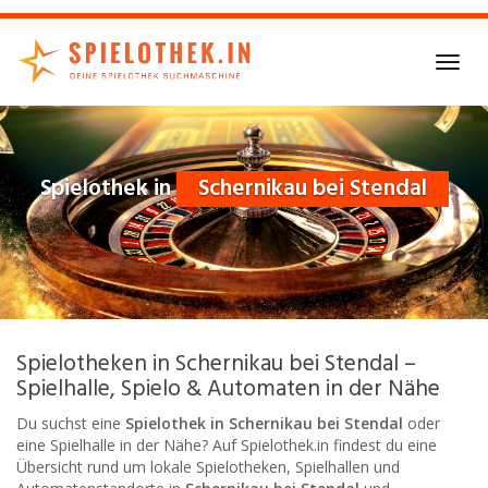
Skip
to
main
Toggl
content
navig
Spielothek in
Schernikau bei Stendal
Spielotheken in Schernikau bei Stendal –
Spielhalle, Spielo & Automaten in der Nähe
Du suchst eine
Spielothek in Schernikau bei Stendal
oder
eine Spielhalle in der Nähe? Auf Spielothek.in findest du eine
Übersicht rund um lokale Spielotheken, Spielhallen und