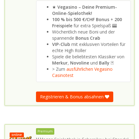
★
Vegasino – Deine Premium-
Online-Spielothek!
100 % bis 500 €/CHF Bonus
+
200
Freispiele
für extra Spielspaß 🎰
Wöchentlich neue Boni und der
spannende
Bonus Crab
VIP-Club
mit exklusiven Vorteilen für
echte High Roller
Spiele die beliebtesten Klassiker von
Merkur
,
Novoline
und
Bally
🃏
> Zum
ausführlichen Vegasino
Casinotest
Registrieren & Bonus absahnen
Premium
online