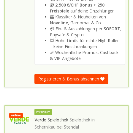
🎁
2.500 €/CHF Bonus + 250
Freispiele
auf deine Einzahlungen
🎰 Klassiker & Neuheiten von
Novoline
, Gamomat & Co.
💳 Ein- & Auszahlungen per
SOFORT
,
Paysafe & Crypto
💥 Hohe Limits für echte High Roller
– keine Einschränkungen
🎉 Wöchentliche Promos, Cashback
& VIP-Angebote
Registrieren & Bonus absahnen
Premium
online
Verde Spielothek
Spielothek in
Schernikau bei Stendal