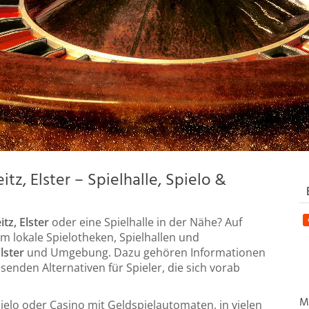
tz, Elster – Spielhalle, Spielo &
tz, Elster
oder eine Spielhalle in der Nähe? Auf
um lokale Spielotheken, Spielhallen und
lster
und Umgebung. Dazu gehören Informationen
enden Alternativen für Spieler, die sich vorab
M
ielo oder Casino mit Geldspielautomaten, in vielen