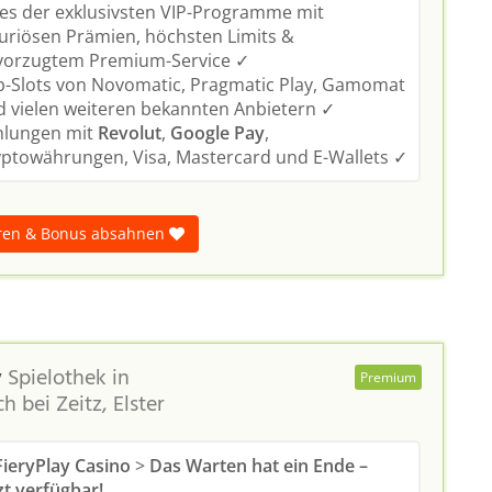
es der exklusivsten VIP-Programme mit
uriösen Prämien, höchsten Limits &
vorzugtem Premium-Service ✓
p-Slots von Novomatic, Pragmatic Play, Gamomat
d vielen weiteren bekannten Anbietern ✓
hlungen mit
Revolut
,
Google Pay
,
yptowährungen, Visa, Mastercard und E-Wallets ✓
eren & Bonus absahnen
y
Spielothek in
Premium
h bei Zeitz, Elster
FieryPlay Casino
>
Das Warten hat ein Ende –
zt verfügbar!