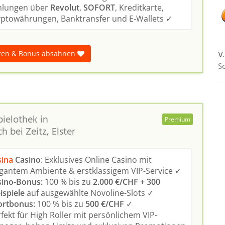
hlungen über
Revolut
,
SOFORT
, Kreditkarte,
yptowährungen, Banktransfer und E-Wallets ✓
eren & Bonus absahnen
V
Sc
pielothek in
Premium
h bei Zeitz, Elster
sina
Casino
: Exklusives Online Casino mit
egantem Ambiente & erstklassigem VIP-Service ✓
sino-Bonus:
100 % bis zu
2.000 €/CHF + 300
ispiele
auf ausgewählte Novoline-Slots ✓
ortbonus:
100 % bis zu
500 €/CHF
✓
fekt für High Roller mit persönlichem VIP-