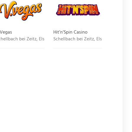
.Vegas
Hit’n’Spin Casino
hellbach bei Zeitz, Elster
Schellbach bei Zeitz, Elster