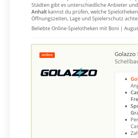
Städten gibt es unterschiedliche Anbieter und
Anhalt
kannst du prüfen, welche Spielotheken 
Öffnungszeiten, Lage und Spielerschutz achten
Beliebte Online-Spielotheken mit Boni | Augu
Golazzo
online
Schellbac
Go
Ang
Ca
Fre
Sp
Gr
Pe
Ca
Za