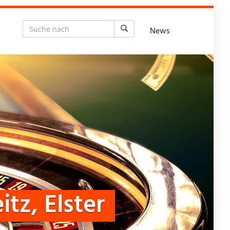
News
itz, Elster