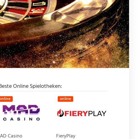
Beste Online Spielotheken:
online
online
AD Casino
FieryPlay