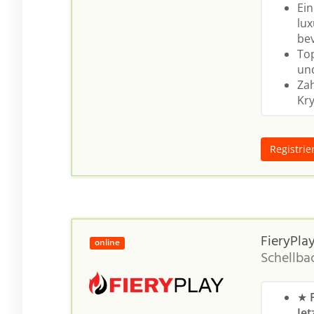
Ein
lux
be
To
un
Za
Kr
Registri
FieryPla
online
Schellbac
★
Jet