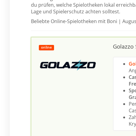
du prüfen, welche Spielotheken lokal erreich
Lage und Spielerschutz achten solltest.
Beliebte Online-Spielotheken mit Boni | Augu
Golazzo
online
Go
Ang
Ca
Fre
Sp
Gr
Pe
Ca
Za
Kr