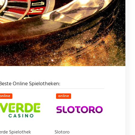
Beste Online Spielotheken:
online
online
erde Spielothek
Slotoro