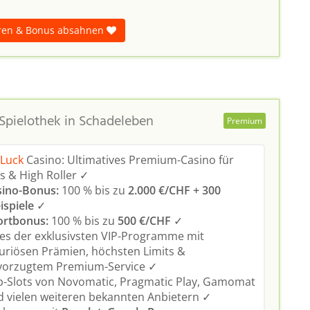
eren & Bonus absahnen
Spielothek in
Schadeleben
Premium
PLuck
Casino: Ultimatives Premium-Casino für
s & High Roller ✓
sino-Bonus:
100 % bis zu
2.000 €/CHF + 300
ispiele
✓
ortbonus:
100 % bis zu
500 €/CHF
✓
es der exklusivsten VIP-Programme mit
uriösen Prämien, höchsten Limits &
vorzugtem Premium-Service ✓
p-Slots von Novomatic, Pragmatic Play, Gamomat
d vielen weiteren bekannten Anbietern ✓