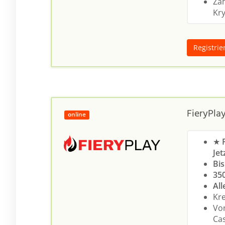
Za
Kr
Registri
FieryPla
online
★
Jet
Bi
350
Al
Kre
Vo
Ca