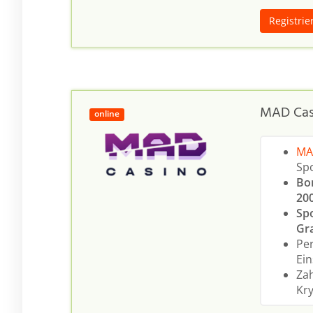
Registri
MAD Cas
online
MA
Spo
Bon
200
Sp
Gr
Per
Ein
Za
Kr