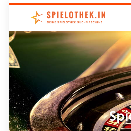
Skip
to
main
content
Spi