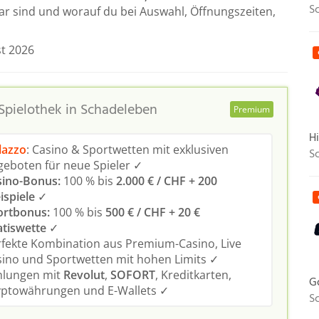
S
bar sind und worauf du bei Auswahl, Öffnungszeiten,
st 2026
Spielothek in
Schadeleben
Premium
Hi
lazzo
: Casino & Sportwetten mit exklusiven
S
eboten für neue Spieler ✓
sino-Bonus:
100 % bis
2.000 € / CHF + 200
ispiele
✓
ortbonus:
100 % bis
500 € / CHF + 20 €
atiswette
✓
rfekte Kombination aus Premium-Casino, Live
sino und Sportwetten mit hohen Limits ✓
hlungen mit
Revolut
,
SOFORT
, Kreditkarten,
G
yptowährungen und E-Wallets ✓
S