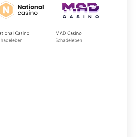
ational Casino
MAD Casino
chadeleben
Schadeleben