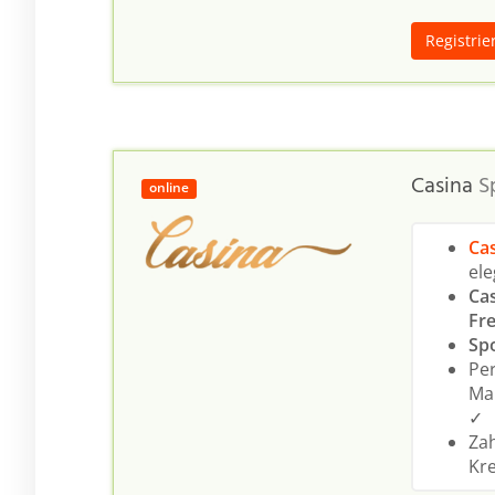
Registri
Casina
S
online
Ca
el
Ca
Fre
Sp
Per
Ma
✓
Za
Kr