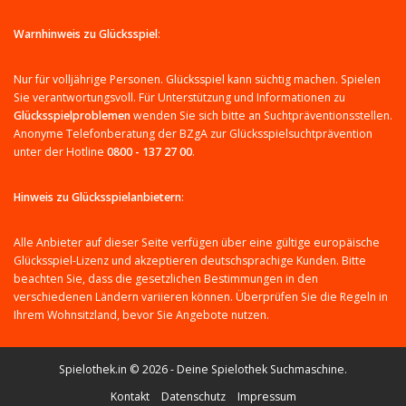
Warnhinweis zu Glücksspiel
:
Nur für volljährige Personen. Glücksspiel kann süchtig machen. Spielen
Sie verantwortungsvoll. Für Unterstützung und Informationen zu
Glücksspielproblemen
wenden Sie sich bitte an Suchtpräventionsstellen.
Anonyme Telefonberatung der BZgA zur Glücksspielsuchtprävention
unter der Hotline
0800 - 137 27 00
.
Hinweis zu Glücksspielanbietern
:
Alle Anbieter auf dieser Seite verfügen über eine gültige europäische
Glücksspiel-Lizenz und akzeptieren deutschsprachige Kunden. Bitte
beachten Sie, dass die gesetzlichen Bestimmungen in den
verschiedenen Ländern variieren können. Überprüfen Sie die Regeln in
Ihrem Wohnsitzland, bevor Sie Angebote nutzen.
Spielothek.in © 2026 - Deine Spielothek Suchmaschine.
Kontakt
Datenschutz
Impressum