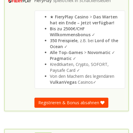
FieryPlay
Spielothek in
Schackensleben
★
FieryPlay Casino
>
Das Warten
hat ein Ende – Jetzt verfügbar!
Bis zu 2500€/CHF
Willkommensbonus
✓
350 Freispiele
, z.B. bei
Lord of the
Ocean
✓
Alle Top-Games
>
Novomatic
✓
Pragmatic
✓
Kreditkarten, Crypto, SOFORT,
Paysafe Card ✓
Von den Machern des legendären
VulkanVegas
Casinos✓
Registrieren & Bonus absahnen