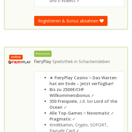
und E-Wallets ✓
Registrieren & Bonus absahnen
Premium
online
FieryPlay
Spielothek in
Schackensleben
★
FieryPlay Casino
>
Das Warten
hat ein Ende – Jetzt verfügbar!
Bis zu 2500€/CHF
Willkommensbonus
✓
350 Freispiele
, z.B. bei
Lord of the
Ocean
✓
Alle Top-Games
>
Novomatic
✓
Pragmatic
✓
Kreditkarten, Crypto, SOFORT,
Paysafe Card ✓