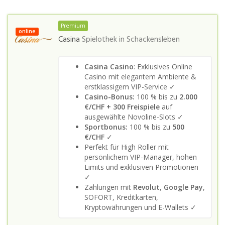
Premium
online
Casina
Spielothek in
Schackensleben
Casina Casino
: Exklusives Online
Casino mit elegantem Ambiente &
erstklassigem VIP-Service ✓
Casino-Bonus:
100 % bis zu
2.000
€/CHF + 300 Freispiele
auf
ausgewählte Novoline-Slots ✓
Sportbonus:
100 % bis zu
500
€/CHF
✓
Perfekt für High Roller mit
persönlichem VIP-Manager, hohen
Limits und exklusiven Promotionen
✓
Zahlungen mit
Revolut
,
Google Pay
,
SOFORT, Kreditkarten,
Kryptowährungen und E-Wallets ✓