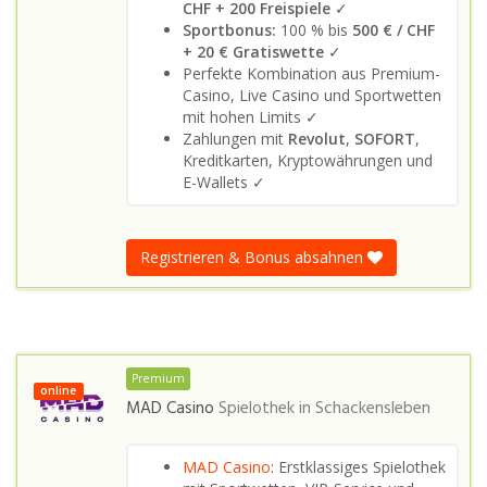
CHF + 200 Freispiele
✓
Sportbonus:
100 % bis
500 € / CHF
+ 20 € Gratiswette
✓
Perfekte Kombination aus Premium-
Casino, Live Casino und Sportwetten
mit hohen Limits ✓
Zahlungen mit
Revolut
,
SOFORT
,
Kreditkarten, Kryptowährungen und
E-Wallets ✓
Registrieren & Bonus absahnen
Premium
online
MAD Casino
Spielothek in
Schackensleben
MAD Casino
: Erstklassiges Spielothek