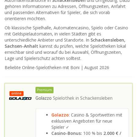
Automatenstandorte in
Schackensleben
und Umgebung. Dazu
gehören Informationen zu Adressen, Öffnungszeiten, Anfahrt
und passenden Alternativen für Spieler, die sich vorab
orientieren möchten.
Ob klassische Spielhalle, Automatencasino, Spielo oder Casino
mit Geldspielautomaten, in vielen Städten gibt es
unterschiedliche Anbieter und Standorte. In
Schackensleben,
Sachsen-Anhalt
kannst du prüfen, welche Spielotheken lokal
erreichbar sind und worauf du bei Auswahl, Öffnungszeiten,
Lage und Spielerschutz achten solltest.
Beliebte Online-Spielotheken mit Boni | August 2026
Premium
online
Golazzo
Spielothek in
Schackensleben
Golazzo
: Casino & Sportwetten mit
exklusiven Angeboten für neue
Spieler ✓
Casino-Bonus:
100 % bis
2.000 € /