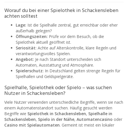
Worauf du bei einer Spielothek in Schackensleben
achten solltest
Lage:
Ist die Spielhalle zentral, gut erreichbar oder eher
außerhalb gelegen?
Öffnungszeiten:
Prüfe vor dem Besuch, ob die
Spielothek aktuell geöffnet ist.
Seriosität:
Achte auf Alterskontrolle, klare Regeln und
verantwortungsvolles Spielen.
Angebot:
Je nach Standort unterscheiden sich
Automaten, Ausstattung und Atmosphäre.
Spielerschutz:
In Deutschland gelten strenge Regeln für
Spielhallen und Geldspielgeräte.
Spielhalle, Spielothek oder Spielo – was suchen
Nutzer in Schackensleben?
Viele Nutzer verwenden unterschiedliche Begriffe, wenn sie nach
einem Automatenstandort suchen. Häufig gesucht werden
Begriffe wie
Spielothek in Schackensleben
,
Spielhalle in
Schackensleben
,
Spielo in der Nähe
,
Automatencasino
oder
Casino mit Spielautomaten
. Gemeint ist meist ein lokaler