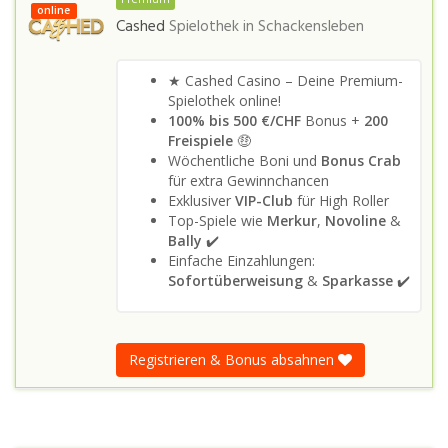
online
Cashed
Spielothek in
Schackensleben
★ Cashed Casino – Deine Premium-
Spielothek online!
100% bis 500 €/CHF
Bonus +
200
Freispiele
🤑
Wöchentliche Boni und
Bonus Crab
für extra Gewinnchancen
Exklusiver
VIP-Club
für High Roller
Top-Spiele wie
Merkur
,
Novoline
&
Bally
✔️
Einfache Einzahlungen:
Sofortüberweisung
&
Sparkasse
✔️
Registrieren & Bonus absahnen