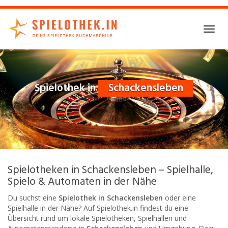
Skip
to
main
Toggl
content
navig
Spielothek in
Schackensleben
Spielotheken in Schackensleben – Spielhalle,
Spielo & Automaten in der Nähe
Du suchst eine
Spielothek in Schackensleben
oder eine
Spielhalle in der Nähe? Auf Spielothek.in findest du eine
Übersicht rund um lokale Spielotheken, Spielhallen und