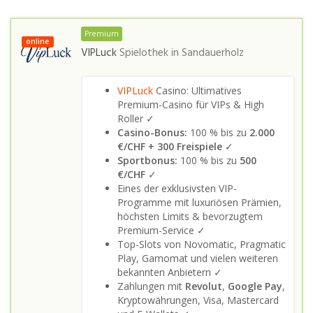
Premium
online
VIPLuck
Spielothek in
Sandauerholz
VIPLuck
Casino: Ultimatives
Premium-Casino für VIPs & High
Roller ✓
Casino-Bonus:
100 % bis zu
2.000
€/CHF + 300 Freispiele
✓
Sportbonus:
100 % bis zu
500
€/CHF
✓
Eines der exklusivsten VIP-
Programme mit luxuriösen Prämien,
höchsten Limits & bevorzugtem
Premium-Service ✓
Top-Slots von Novomatic, Pragmatic
Play, Gamomat und vielen weiteren
bekannten Anbietern ✓
Zahlungen mit
Revolut
,
Google Pay
,
Kryptowährungen, Visa, Mastercard