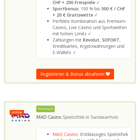
CHF + 200 Freispiele
✓
Sportbonus:
100 % bis
500 € / CHF
+ 20 € Gratiswette
✓
Perfekte Kombination aus Premium-
Casino, Live Casino und Sportwetten
mit hohen Limits ✓
Zahlungen mit
Revolut
,
SOFORT
,
Kreditkarten, Kryptowährungen und
E-Wallets ✓
Registrieren & Bonus absahnen
Premium
online
MAD Casino
Spielothek in
Sandauerholz
MAD Casino
: Erstklassiges Spielothek