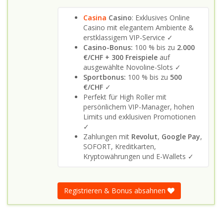
Casina
Casino
: Exklusives Online
Casino mit elegantem Ambiente &
erstklassigem VIP-Service ✓
Casino-Bonus:
100 % bis zu
2.000
€/CHF + 300 Freispiele
auf
ausgewählte Novoline-Slots ✓
Sportbonus:
100 % bis zu
500
€/CHF
✓
Perfekt für High Roller mit
persönlichem VIP-Manager, hohen
Limits und exklusiven Promotionen
✓
Zahlungen mit
Revolut
,
Google Pay
,
SOFORT, Kreditkarten,
Kryptowährungen und E-Wallets ✓
Registrieren & Bonus absahnen