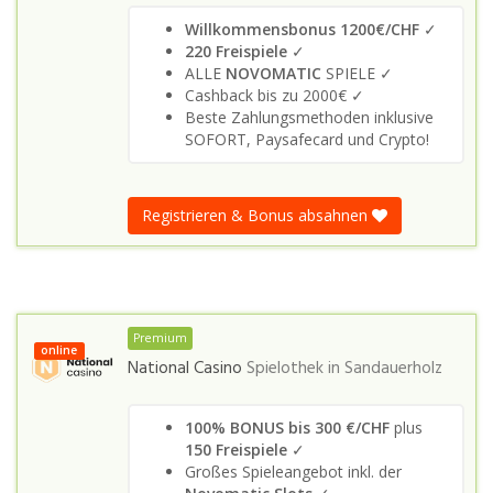
Willkommensbonus 1200€/CHF
✓
220 Freispiele
✓
ALLE
NOVOMATIC
SPIELE ✓
Cashback bis zu 2000€ ✓
Beste Zahlungsmethoden inklusive
SOFORT, Paysafecard und Crypto!
Registrieren & Bonus absahnen
Premium
online
National Casino
Spielothek in
Sandauerholz
100% BONUS bis 300 €/CHF
plus
150 Freispiele
✓
Großes Spieleangebot inkl. der