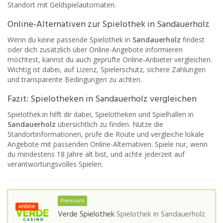
Standort mit Geldspielautomaten.
Online-Alternativen zur Spielothek in Sandauerholz
Wenn du keine passende Spielothek in
Sandauerholz
findest
oder dich zusätzlich über Online-Angebote informieren
möchtest, kannst du auch geprüfte Online-Anbieter vergleichen.
Wichtig ist dabei, auf Lizenz, Spielerschutz, sichere Zahlungen
und transparente Bedingungen zu achten.
Fazit: Spielotheken in Sandauerholz vergleichen
Spielothek.in hilft dir dabei, Spielotheken und Spielhallen in
Sandauerholz
übersichtlich zu finden. Nutze die
Standortinformationen, prüfe die Route und vergleiche lokale
Angebote mit passenden Online-Alternativen. Spiele nur, wenn
du mindestens 18 Jahre alt bist, und achte jederzeit auf
verantwortungsvolles Spielen.
Premium
online
Verde Spielothek
Spielothek in
Sandauerholz