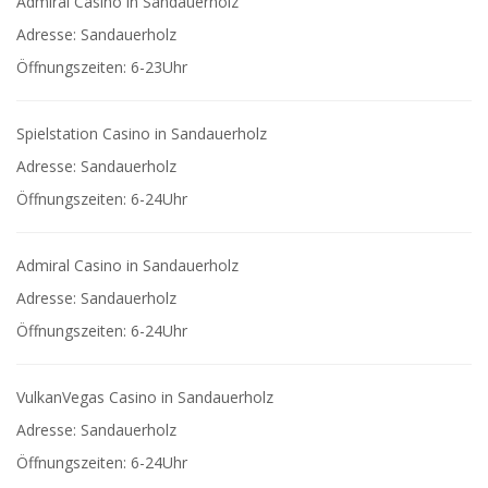
Admiral Casino in Sandauerholz
Adresse: Sandauerholz
Öffnungszeiten: 6-23Uhr
Spielstation Casino in Sandauerholz
Adresse: Sandauerholz
Öffnungszeiten: 6-24Uhr
Admiral Casino in Sandauerholz
Adresse: Sandauerholz
Öffnungszeiten: 6-24Uhr
VulkanVegas Casino in Sandauerholz
Adresse: Sandauerholz
Öffnungszeiten: 6-24Uhr