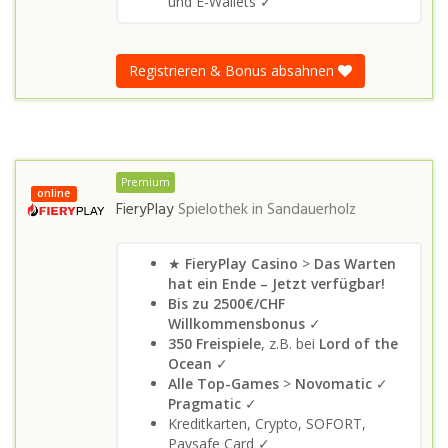
und E-Wallets ✓
Registrieren & Bonus absahnen
Premium
online
FieryPlay
Spielothek in
Sandauerholz
★
FieryPlay Casino
>
Das Warten
hat ein Ende – Jetzt verfügbar!
Bis zu 2500€/CHF
Willkommensbonus
✓
350 Freispiele
, z.B. bei
Lord of the
Ocean
✓
Alle Top-Games
>
Novomatic
✓
Pragmatic
✓
Kreditkarten, Crypto, SOFORT,
Paysafe Card ✓