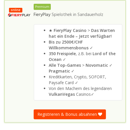
Premium
online
FieryPlay
Spielothek in
Sandauerholz
★
FieryPlay Casino
>
Das Warten
hat ein Ende – Jetzt verfügbar!
Bis zu 2500€/CHF
Willkommensbonus
✓
350 Freispiele
, z.B. bei
Lord of the
Ocean
✓
Alle Top-Games
>
Novomatic
✓
Pragmatic
✓
Kreditkarten, Crypto, SOFORT,
Paysafe Card ✓
Von den Machern des legendären
VulkanVegas
Casinos✓
Registrieren & Bonus absahnen