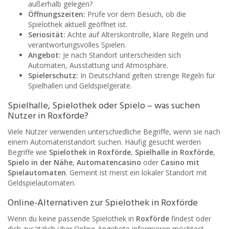
außerhalb gelegen?
Öffnungszeiten:
Prüfe vor dem Besuch, ob die
Spielothek aktuell geöffnet ist.
Seriosität:
Achte auf Alterskontrolle, klare Regeln und
verantwortungsvolles Spielen.
Angebot:
Je nach Standort unterscheiden sich
Automaten, Ausstattung und Atmosphäre.
Spielerschutz:
In Deutschland gelten strenge Regeln für
Spielhallen und Geldspielgeräte.
Spielhalle, Spielothek oder Spielo – was suchen
Nutzer in Roxförde?
Viele Nutzer verwenden unterschiedliche Begriffe, wenn sie nach
einem Automatenstandort suchen. Häufig gesucht werden
Begriffe wie
Spielothek in Roxförde
,
Spielhalle in Roxförde
,
Spielo in der Nähe
,
Automatencasino
oder
Casino mit
Spielautomaten
. Gemeint ist meist ein lokaler Standort mit
Geldspielautomaten.
Online-Alternativen zur Spielothek in Roxförde
Wenn du keine passende Spielothek in
Roxförde
findest oder
dich zusätzlich über Online-Angebote informieren möchtest,