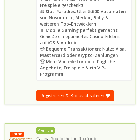
Freispiele
geschenkt!
🎰
Slot-Paradies
: Über
5.600 Automaten
von
Novomatic, Merkur, Bally &
weiteren Top-Entwicklern
📱
Mobile Gaming perfekt gemacht
:
Genieße ein optimiertes Casino-Erlebnis
auf
iOS & Android
💳
Bequeme Transaktionen
: Nutze
Visa,
Mastercard oder Krypto-Zahlungen
🏆
Mehr Vorteile für dich
:
Tägliche
Angebote, Freispiele & ein VIP-
Programm
Registrieren & Bonus absahnen
Premium
online
Casina
Spielothek in
Roxförde