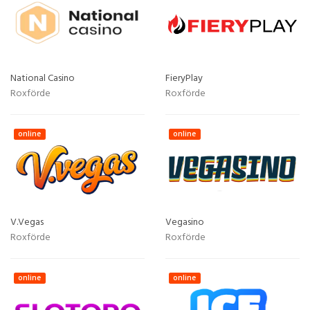
National Casino
FieryPlay
Roxförde
Roxförde
online
online
V.Vegas
Vegasino
Roxförde
Roxförde
online
online