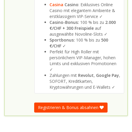
Casina
Casino
: Exklusives Online
Casino mit elegantem Ambiente &
erstklassigem VIP-Service ✓
Casino-Bonus:
100 % bis zu
2.000
€/CHF + 300 Freispiele
auf
ausgewählte Novoline-Slots ✓
Sportbonus:
100 % bis zu
500
€/CHF
✓
Perfekt für High Roller mit
persönlichem VIP-Manager, hohen
Limits und exklusiven Promotionen
✓
Zahlungen mit
Revolut
,
Google Pay
,
SOFORT, Kreditkarten,
Kryptowährungen und E-Wallets ✓
Registrieren & Bonus absahnen