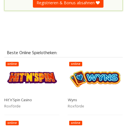
Registrieren & Bonus absahnen
Beste Online Spielotheken:
online
online
Hit’n’Spin Casino
Wyns
Roxförde
Roxförde
online
online