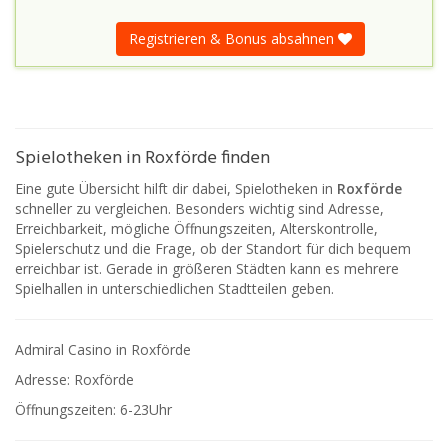
Registrieren & Bonus absahnen
Spielotheken in Roxförde finden
Eine gute Übersicht hilft dir dabei, Spielotheken in
Roxförde
schneller zu vergleichen. Besonders wichtig sind Adresse,
Erreichbarkeit, mögliche Öffnungszeiten, Alterskontrolle,
Spielerschutz und die Frage, ob der Standort für dich bequem
erreichbar ist. Gerade in größeren Städten kann es mehrere
Spielhallen in unterschiedlichen Stadtteilen geben.
Admiral Casino in Roxförde
Adresse: Roxförde
Öffnungszeiten: 6-23Uhr