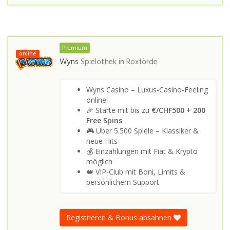
Premium
online
Wyns
Spielothek in
Roxförde
Wyns Casino – Luxus-Casino-Feeling
online!
🎉 Starte mit bis zu
€/CHF500 + 200
Free Spins
🎮 Über 5.500 Spiele – Klassiker &
neue Hits
💰 Einzahlungen mit Fiat & Krypto
möglich
👑 VIP-Club mit Boni, Limits &
persönlichem Support
Registrieren & Bonus absahnen