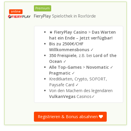
Premium
online
FieryPlay
Spielothek in
Roxförde
★
FieryPlay Casino
>
Das Warten
hat ein Ende – Jetzt verfügbar!
Bis zu 2500€/CHF
Willkommensbonus
✓
350 Freispiele
, z.B. bei
Lord of the
Ocean
✓
Alle Top-Games
>
Novomatic
✓
Pragmatic
✓
Kreditkarten, Crypto, SOFORT,
Paysafe Card ✓
Von den Machern des legendären
VulkanVegas
Casinos✓
Registrieren & Bonus absahnen