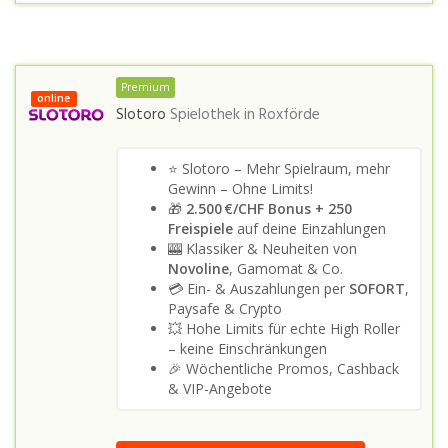
Premium
online
Slotoro
Spielothek in
Roxförde
⭐ Slotoro – Mehr Spielraum, mehr
Gewinn – Ohne Limits!
🎁
2.500 €/CHF Bonus + 250
Freispiele
auf deine Einzahlungen
🎰 Klassiker & Neuheiten von
Novoline
, Gamomat & Co.
💳 Ein- & Auszahlungen per
SOFORT
,
Paysafe & Crypto
💥 Hohe Limits für echte High Roller
– keine Einschränkungen
🎉 Wöchentliche Promos, Cashback
& VIP-Angebote