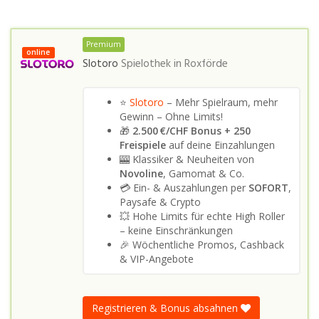
Premium
online
Slotoro
Spielothek in
Roxförde
⭐
Slotoro
– Mehr Spielraum, mehr
Gewinn – Ohne Limits!
🎁
2.500 €/CHF Bonus + 250
Freispiele
auf deine Einzahlungen
🎰 Klassiker & Neuheiten von
Novoline
, Gamomat & Co.
💳 Ein- & Auszahlungen per
SOFORT
,
Paysafe & Crypto
💥 Hohe Limits für echte High Roller
– keine Einschränkungen
🎉 Wöchentliche Promos, Cashback
& VIP-Angebote
Registrieren & Bonus absahnen