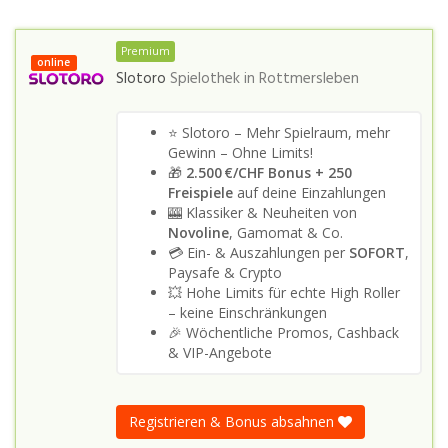
Premium
online
Slotoro
Spielothek in
Rottmersleben
⭐ Slotoro – Mehr Spielraum, mehr
Gewinn – Ohne Limits!
🎁
2.500 €/CHF Bonus + 250
Freispiele
auf deine Einzahlungen
🎰 Klassiker & Neuheiten von
Novoline
, Gamomat & Co.
💳 Ein- & Auszahlungen per
SOFORT
,
Paysafe & Crypto
💥 Hohe Limits für echte High Roller
– keine Einschränkungen
🎉 Wöchentliche Promos, Cashback
& VIP-Angebote
Registrieren & Bonus absahnen