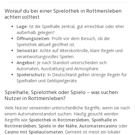
Worauf du bei einer Spielothek in Rottmersleben
achten solltest
Lage:
Ist die Spielhalle zentral, gut erreichbar oder eher
außerhalb gelegen?
Öffnungszeiten:
Prüfe vor dem Besuch, ob die
Spielothek aktuell geöffnet ist.
Seriosität:
Achte auf Alterskontrolle, klare Regeln und
verantwortungsvolles Spielen.
Angebot:
Je nach Standort unterscheiden sich
Automaten, Ausstattung und Atmosphäre.
Spielerschutz:
In Deutschland gelten strenge Regeln für
Spielhallen und Geldspielgeräte.
Spielhalle, Spielothek oder Spielo – was suchen
Nutzer in Rottmersleben?
Viele Nutzer verwenden unterschiedliche Begriffe, wenn sie nach
einem Automatenstandort suchen. Häufig gesucht werden
Begriffe wie
Spielothek in Rottmersleben
,
Spielhalle in
Rottmersleben
,
Spielo in der Nähe
,
Automatencasino
oder
Casino mit Spielautomaten
. Gemeint ist meist ein lokaler