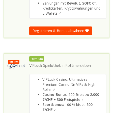
Zahlungen mit
Revolut
,
SOFORT
,
Kreditkarten, Kryptowährungen und
E-Wallets ✓
Registrieren & Bonus absahnen
Premium
online
VIPLuck
Spielothek in
Rottmersleben
VIPLuck Casino: Ultimatives
Premium-Casino für VIPs & High
Roller ✓
Casino-Bonus:
100 % bis zu
2.000
€/CHF + 300 Freispiele
✓
Sportbonus:
100 % bis zu
500
€/CHF
✓