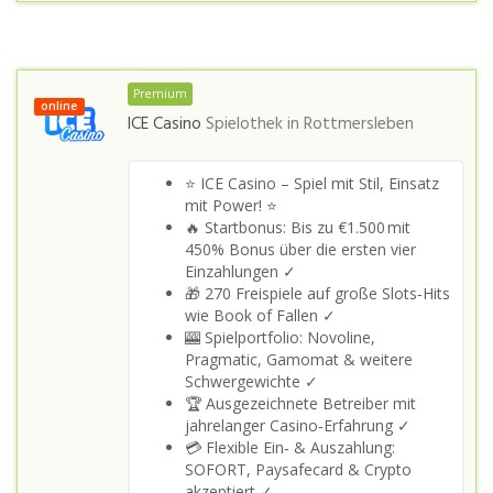
Premium
online
ICE Casino
Spielothek in
Rottmersleben
⭐ ICE Casino – Spiel mit Stil, Einsatz
mit Power! ⭐
🔥 Startbonus: Bis zu €1.500 mit
450% Bonus über die ersten vier
Einzahlungen ✓
🎁 270 Freispiele auf große Slots‑Hits
wie Book of Fallen ✓
🎰 Spielportfolio: Novoline,
Pragmatic, Gamomat & weitere
Schwergewichte ✓
🏆 Ausgezeichnete Betreiber mit
jahrelanger Casino‑Erfahrung ✓
💳 Flexible Ein‑ & Auszahlung:
SOFORT, Paysafecard & Crypto
akzeptiert ✓