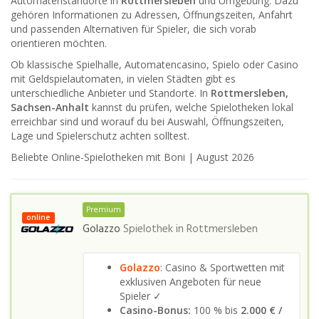
Automatenstandorte in
Rottmersleben
und Umgebung. Dazu
gehören Informationen zu Adressen, Öffnungszeiten, Anfahrt
und passenden Alternativen für Spieler, die sich vorab
orientieren möchten.
Ob klassische Spielhalle, Automatencasino, Spielo oder Casino
mit Geldspielautomaten, in vielen Städten gibt es
unterschiedliche Anbieter und Standorte. In
Rottmersleben,
Sachsen-Anhalt
kannst du prüfen, welche Spielotheken lokal
erreichbar sind und worauf du bei Auswahl, Öffnungszeiten,
Lage und Spielerschutz achten solltest.
Beliebte Online-Spielotheken mit Boni | August 2026
Premium
online
Golazzo
Spielothek in
Rottmersleben
Golazzo
: Casino & Sportwetten mit
exklusiven Angeboten für neue
Spieler ✓
Casino-Bonus:
100 % bis
2.000 € /