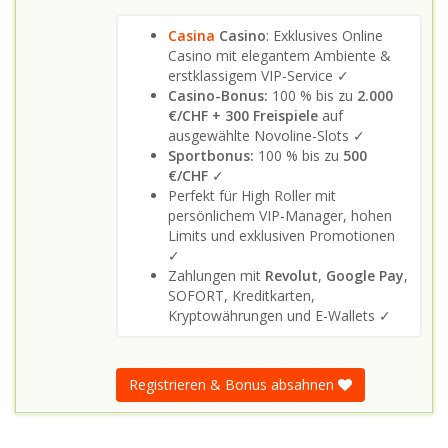
Casina
Casino
: Exklusives Online
Casino mit elegantem Ambiente &
erstklassigem VIP-Service ✓
Casino-Bonus:
100 % bis zu
2.000
€/CHF + 300 Freispiele
auf
ausgewählte Novoline-Slots ✓
Sportbonus:
100 % bis zu
500
€/CHF
✓
Perfekt für High Roller mit
persönlichem VIP-Manager, hohen
Limits und exklusiven Promotionen
✓
Zahlungen mit
Revolut
,
Google Pay
,
SOFORT, Kreditkarten,
Kryptowährungen und E-Wallets ✓
Registrieren & Bonus absahnen