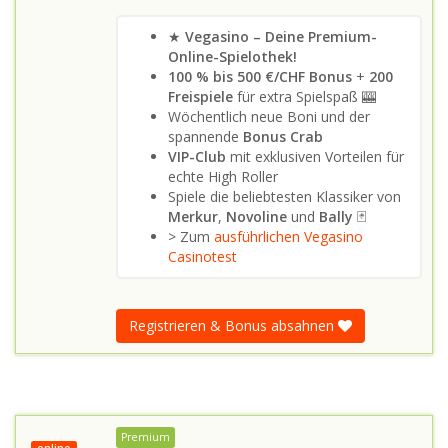
★
Vegasino – Deine Premium-
Online-Spielothek!
100 % bis 500 €/CHF Bonus
+
200
Freispiele
für extra Spielspaß 🎰
Wöchentlich neue Boni und der
spannende
Bonus Crab
VIP-Club
mit exklusiven Vorteilen für
echte High Roller
Spiele die beliebtesten Klassiker von
Merkur
,
Novoline
und
Bally
🃏
> Zum
ausführlichen Vegasino
Casinotest
Registrieren & Bonus absahnen
Premium