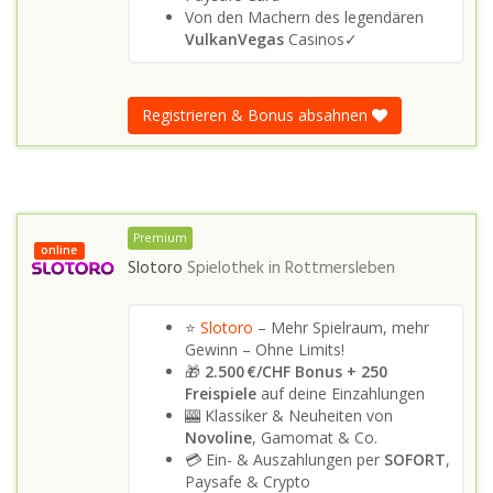
Von den Machern des legendären
VulkanVegas
Casinos✓
Registrieren & Bonus absahnen
Premium
online
Slotoro
Spielothek in
Rottmersleben
⭐
Slotoro
– Mehr Spielraum, mehr
Gewinn – Ohne Limits!
🎁
2.500 €/CHF Bonus + 250
Freispiele
auf deine Einzahlungen
🎰 Klassiker & Neuheiten von
Novoline
, Gamomat & Co.
💳 Ein- & Auszahlungen per
SOFORT
,
Paysafe & Crypto