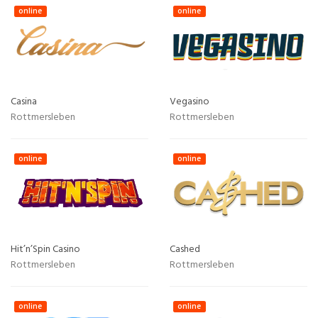
online
online
Casina
Vegasino
Rottmersleben
Rottmersleben
online
online
Hit’n’Spin Casino
Cashed
Rottmersleben
Rottmersleben
online
online