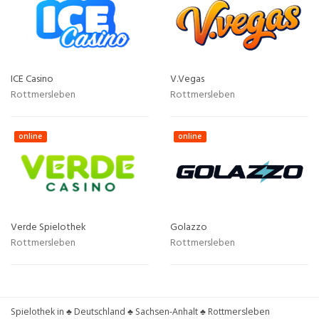
ICE Casino
V.Vegas
Rottmersleben
Rottmersleben
online
online
Verde Spielothek
Golazzo
Rottmersleben
Rottmersleben
Spielothek in
♣
Deutschland
♣
Sachsen-Anhalt
♣
Rottmersleben