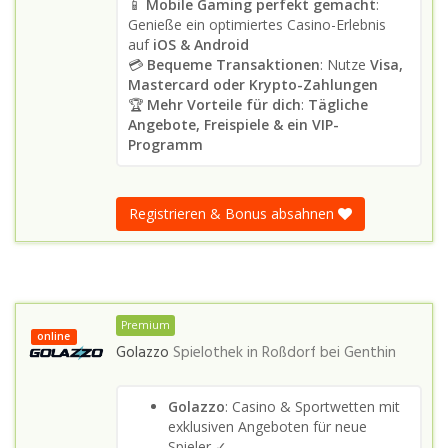
📱
Mobile Gaming perfekt gemacht
:
Genieße ein optimiertes Casino-Erlebnis
auf
iOS & Android
💳
Bequeme Transaktionen
: Nutze
Visa,
Mastercard oder Krypto-Zahlungen
🏆
Mehr Vorteile für dich
:
Tägliche
Angebote, Freispiele & ein VIP-
Programm
Registrieren & Bonus absahnen
Premium
online
Golazzo
Spielothek in
Roßdorf bei Genthin
Golazzo
: Casino & Sportwetten mit
exklusiven Angeboten für neue
Spieler ✓