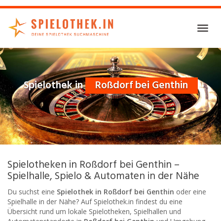
Skip
to
main
Toggl
content
navig
Spielothek in
Roßdorf bei Genthin
Spielotheken in Roßdorf bei Genthin –
Spielhalle, Spielo & Automaten in der Nähe
Du suchst eine
Spielothek in Roßdorf bei Genthin
oder eine
Spielhalle in der Nähe? Auf Spielothek.in findest du eine
Übersicht rund um lokale Spielotheken, Spielhallen und