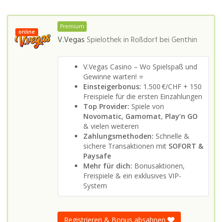
Premium
online
V.Vegas
Spielothek in
Roßdorf bei Genthin
V.Vegas Casino – Wo Spielspaß und
Gewinne warten! ⭐
Einsteigerbonus:
1.500 €/CHF + 150
Freispiele für die ersten Einzahlungen
Top Provider:
Spiele von
Novomatic
,
Gamomat
,
Play’n GO
& vielen weiteren
Zahlungsmethoden:
Schnelle &
sichere Transaktionen mit
SOFORT &
Paysafe
Mehr für dich:
Bonusaktionen,
Freispiele & ein exklusives VIP-
System
Registrieren & Bonus absahnen