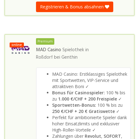
Registrieren & Bonus absahnen
Premium
online
MAD Casino
Spielothek in
Roßdorf bei Genthin
MAD Casino: Erstklassiges Spielothek
mit Sportwetten, VIP-Service und
attraktiven Boni ✓
Bonus für Casinospieler:
100 % bis
zu
1.000 €/CHF + 200 Freispiele
✓
Sportwetten-Bonus:
100 % bis zu
250 €/CHF + 20 € Gratiswette
✓
Perfekt für ambitionierte Spieler dank
hoher Einsatzlimits und exklusiver
High-Roller-Vorteile ✓
Zahlungen über
Revolut
,
SOFORT
,