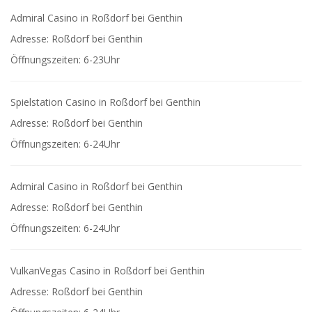
Admiral Casino in Roßdorf bei Genthin
Adresse: Roßdorf bei Genthin
Öffnungszeiten: 6-23Uhr
Spielstation Casino in Roßdorf bei Genthin
Adresse: Roßdorf bei Genthin
Öffnungszeiten: 6-24Uhr
Admiral Casino in Roßdorf bei Genthin
Adresse: Roßdorf bei Genthin
Öffnungszeiten: 6-24Uhr
VulkanVegas Casino in Roßdorf bei Genthin
Adresse: Roßdorf bei Genthin