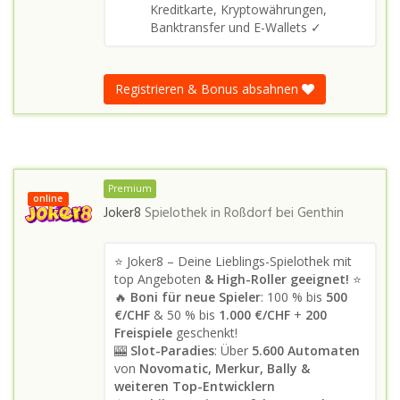
Kreditkarte, Kryptowährungen,
Banktransfer und E-Wallets ✓
Registrieren & Bonus absahnen
Premium
online
Joker8
Spielothek in
Roßdorf bei Genthin
⭐ Joker8 – Deine Lieblings-Spielothek mit
top Angeboten
& High-Roller geeignet!
⭐
🔥
Boni für neue Spieler
: 100 % bis
500
€/CHF
& 50 % bis
1.000 €/CHF
+
200
Freispiele
geschenkt!
🎰
Slot-Paradies
: Über
5.600 Automaten
von
Novomatic, Merkur, Bally &
weiteren Top-Entwicklern