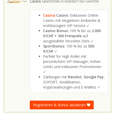
Casina
Spielothek in
Roßdorf bei Genthin
Casina
Casino
: Exklusives Online
Casino mit elegantem Ambiente &
erstklassigem VIP-Service ✓
Casino-Bonus:
100 % bis zu
2.000
€/CHF + 300 Freispiele
auf
ausgewählte Novoline-Slots ✓
Sportbonus:
100 % bis zu
500
€/CHF
✓
Perfekt für High Roller mit
persönlichem VIP-Manager, hohen
Limits und exklusiven Promotionen
✓
Zahlungen mit
Revolut
,
Google Pay
,
SOFORT, Kreditkarten,
Kryptowährungen und E-Wallets ✓
Registrieren & Bonus absahnen