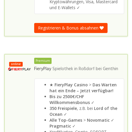
Kryptowährungen, Visa, Mastercard
und E-Wallets ✓
Registrieren & Bonus absahnen
Premium
online
FieryPlay
Spielothek in
Roßdorf bei Genthin
★
FieryPlay Casino
>
Das Warten
hat ein Ende – Jetzt verfügbar!
Bis zu 2500€/CHF
Willkommensbonus
✓
350 Freispiele
, z.B. bei
Lord of the
Ocean
✓
Alle Top-Games
>
Novomatic
✓
Pragmatic
✓
Kreditkarten, Crypto, SOFORT,