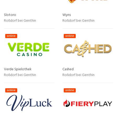
Slotoro
Wyns
Roßdorf bei Genthin
Roßdorf bei Genthin
online
online
Verde Spielothek
Cashed
Roßdorf bei Genthin
Roßdorf bei Genthin
online
online