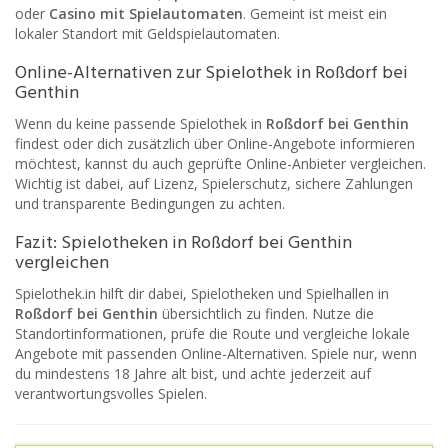
oder
Casino mit Spielautomaten
. Gemeint ist meist ein
lokaler Standort mit Geldspielautomaten.
Online-Alternativen zur Spielothek in Roßdorf bei
Genthin
Wenn du keine passende Spielothek in
Roßdorf bei Genthin
findest oder dich zusätzlich über Online-Angebote informieren
möchtest, kannst du auch geprüfte Online-Anbieter vergleichen.
Wichtig ist dabei, auf Lizenz, Spielerschutz, sichere Zahlungen
und transparente Bedingungen zu achten.
Fazit: Spielotheken in Roßdorf bei Genthin
vergleichen
Spielothek.in hilft dir dabei, Spielotheken und Spielhallen in
Roßdorf bei Genthin
übersichtlich zu finden. Nutze die
Standortinformationen, prüfe die Route und vergleiche lokale
Angebote mit passenden Online-Alternativen. Spiele nur, wenn
du mindestens 18 Jahre alt bist, und achte jederzeit auf
verantwortungsvolles Spielen.