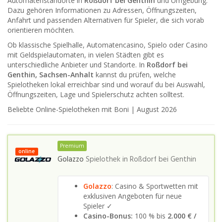
Automatenstandorte in
Roßdorf bei Genthin
und Umgebung.
Dazu gehören Informationen zu Adressen, Öffnungszeiten,
Anfahrt und passenden Alternativen für Spieler, die sich vorab
orientieren möchten.
Ob klassische Spielhalle, Automatencasino, Spielo oder Casino
mit Geldspielautomaten, in vielen Städten gibt es
unterschiedliche Anbieter und Standorte. In
Roßdorf bei
Genthin, Sachsen-Anhalt
kannst du prüfen, welche
Spielotheken lokal erreichbar sind und worauf du bei Auswahl,
Öffnungszeiten, Lage und Spielerschutz achten solltest.
Beliebte Online-Spielotheken mit Boni | August 2026
Premium
online
Golazzo
Spielothek in
Roßdorf bei Genthin
Golazzo
: Casino & Sportwetten mit
exklusiven Angeboten für neue
Spieler ✓
Casino-Bonus:
100 % bis
2.000 € /