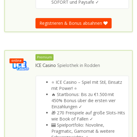
SOFORT und Paysafe ✓
Registrieren & Bonus absahnen
Premium
online
ICE Casino
Spielothek in
Rodden
⭐ ICE Casino – Spiel mit Stil, Einsatz
mit Power! ⭐
🔥 Startbonus: Bis zu €1.500 mit
450% Bonus über die ersten vier
Einzahlungen ✓
🎁 270 Freispiele auf große Slots‑Hits
wie Book of Fallen ✓
🎰 Spielportfolio: Novoline,
Pragmatic, Gamomat & weitere