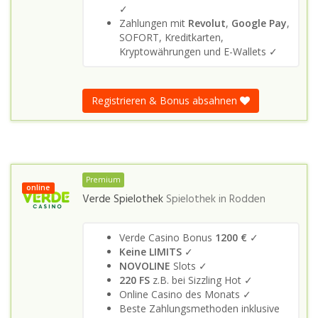
✓
Zahlungen mit
Revolut
,
Google Pay
,
SOFORT, Kreditkarten,
Kryptowährungen und E-Wallets ✓
Registrieren & Bonus absahnen
Premium
online
Verde Spielothek
Spielothek in
Rodden
Verde Casino Bonus
1200 €
✓
Keine LIMITS
✓
NOVOLINE
Slots ✓
220
FS
z.B. bei Sizzling Hot ✓
Online Casino des Monats ✓
Beste Zahlungsmethoden inklusive