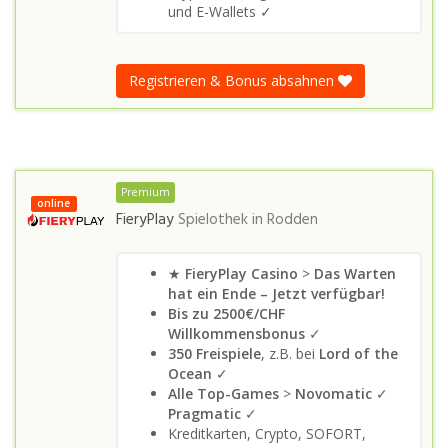
und E-Wallets ✓
Registrieren & Bonus absahnen
Premium
online
FieryPlay
Spielothek in
Rodden
★
FieryPlay Casino
>
Das Warten
hat ein Ende – Jetzt verfügbar!
Bis zu 2500€/CHF
Willkommensbonus
✓
350 Freispiele
, z.B. bei
Lord of the
Ocean
✓
Alle Top-Games
>
Novomatic
✓
Pragmatic
✓
Kreditkarten, Crypto, SOFORT,