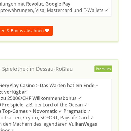
hlungen mit
Revolut
,
Google Pay
,
yptowährungen, Visa, Mastercard und E-Wallets ✓
eren & Bonus absahnen
y
Spielothek in
Dessau-Roßlau
Premium
FieryPlay Casino
>
Das Warten hat ein Ende –
zt verfügbar!
s zu 2500€/CHF Willkommensbonus
✓
 Freispiele
, z.B. bei
Lord of the Ocean
✓
le Top-Games
>
Novomatic
✓
Pragmatic
✓
ditkarten, Crypto, SOFORT, Paysafe Card ✓
n den Machern des legendären
VulkanVegas
sinos✓