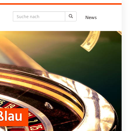
News
ßlau