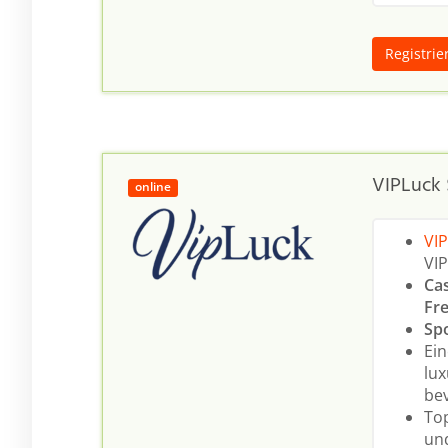
Registri
VIPLuck
online
VI
VIP
Ca
Fre
Sp
Ein
lux
be
To
un