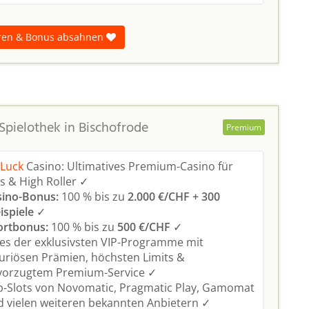
eren & Bonus absahnen
Spielothek in
Bischofrode
Premium
PLuck
Casino: Ultimatives Premium-Casino für
s & High Roller ✓
sino-Bonus:
100 % bis zu
2.000 €/CHF + 300
ispiele
✓
ortbonus:
100 % bis zu
500 €/CHF
✓
es der exklusivsten VIP-Programme mit
uriösen Prämien, höchsten Limits &
vorzugtem Premium-Service ✓
p-Slots von Novomatic, Pragmatic Play, Gamomat
d vielen weiteren bekannten Anbietern ✓