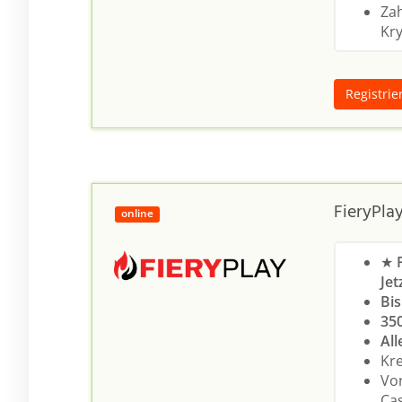
Za
Kr
Registri
FieryPla
online
★
Jet
Bi
350
Al
Kre
Vo
Ca