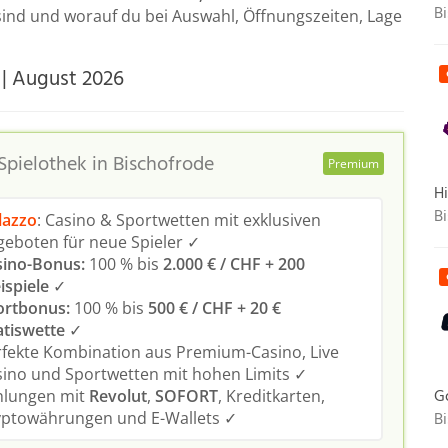
B
 sind und worauf du bei Auswahl, Öffnungszeiten, Lage
 | August 2026
Spielothek in
Bischofrode
Premium
Hi
B
lazzo
: Casino & Sportwetten mit exklusiven
eboten für neue Spieler ✓
sino-Bonus:
100 % bis
2.000 € / CHF + 200
ispiele
✓
ortbonus:
100 % bis
500 € / CHF + 20 €
atiswette
✓
rfekte Kombination aus Premium-Casino, Live
sino und Sportwetten mit hohen Limits ✓
G
hlungen mit
Revolut
,
SOFORT
, Kreditkarten,
yptowährungen und E-Wallets ✓
B