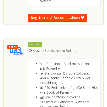
System
Registrieren & Bonus absahnen
Premium
online
ICE Casino
Spielothek in
Bethau
⭐ ICE Casino – Spiel mit Stil, Einsatz
mit Power! ⭐
🔥 Startbonus: Bis zu €1.500 mit
450% Bonus über die ersten vier
Einzahlungen ✓
🎁 270 Freispiele auf große Slots‑Hits
wie Book of Fallen ✓
🎰 Spielportfolio: Novoline,
Pragmatic, Gamomat & weitere
Schwergewichte ✓