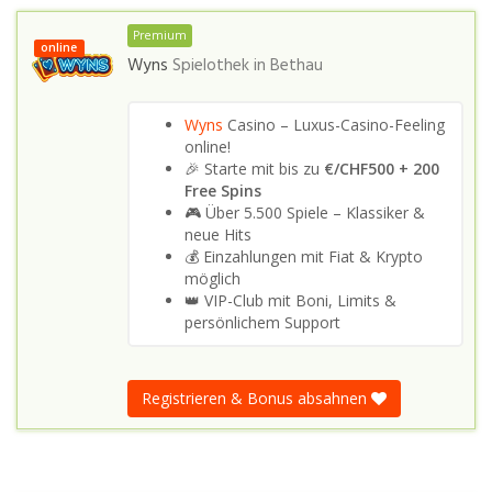
Premium
online
Wyns
Spielothek in
Bethau
Wyns
Casino – Luxus-Casino-Feeling
online!
🎉 Starte mit bis zu
€/CHF500 + 200
Free Spins
🎮 Über 5.500 Spiele – Klassiker &
neue Hits
💰 Einzahlungen mit Fiat & Krypto
möglich
👑 VIP-Club mit Boni, Limits &
persönlichem Support
Registrieren & Bonus absahnen