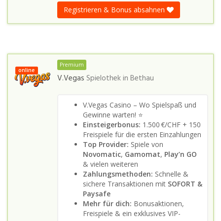
Registrieren & Bonus absahnen
Premium
online
V.Vegas
Spielothek in
Bethau
V.Vegas Casino – Wo Spielspaß und
Gewinne warten! ⭐
Einsteigerbonus:
1.500 €/CHF + 150
Freispiele für die ersten Einzahlungen
Top Provider:
Spiele von
Novomatic
,
Gamomat
,
Play’n GO
& vielen weiteren
Zahlungsmethoden:
Schnelle &
sichere Transaktionen mit
SOFORT &
Paysafe
Mehr für dich:
Bonusaktionen,
Freispiele & ein exklusives VIP-