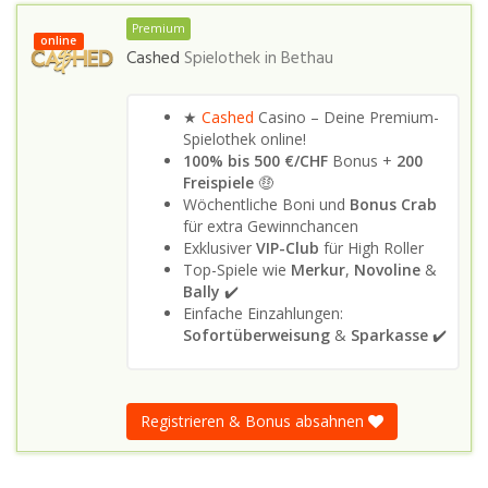
Premium
online
Cashed
Spielothek in
Bethau
★
Cashed
Casino – Deine Premium-
Spielothek online!
100% bis 500 €/CHF
Bonus +
200
Freispiele
🤑
Wöchentliche Boni und
Bonus Crab
für extra Gewinnchancen
Exklusiver
VIP-Club
für High Roller
Top-Spiele wie
Merkur
,
Novoline
&
Bally
✔️
Einfache Einzahlungen:
Sofortüberweisung
&
Sparkasse
✔️
Registrieren & Bonus absahnen