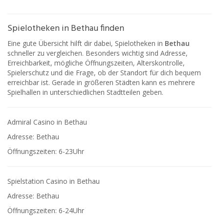
Spielotheken in Bethau finden
Eine gute Übersicht hilft dir dabei, Spielotheken in
Bethau
schneller zu vergleichen. Besonders wichtig sind Adresse,
Erreichbarkeit, mögliche Öffnungszeiten, Alterskontrolle,
Spielerschutz und die Frage, ob der Standort für dich bequem
erreichbar ist. Gerade in größeren Städten kann es mehrere
Spielhallen in unterschiedlichen Stadtteilen geben.
Admiral Casino in Bethau
Adresse: Bethau
Öffnungszeiten: 6-23Uhr
Spielstation Casino in Bethau
Adresse: Bethau
Öffnungszeiten: 6-24Uhr