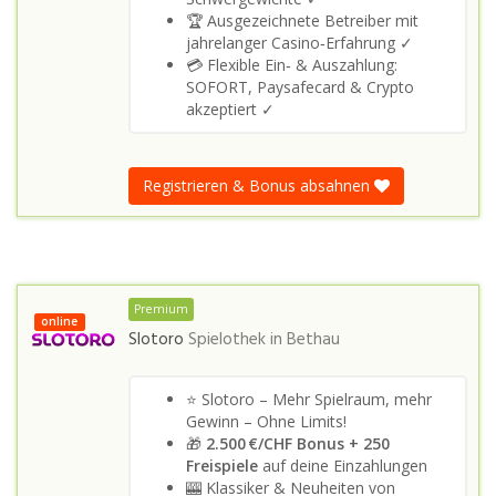
🏆 Ausgezeichnete Betreiber mit
jahrelanger Casino‑Erfahrung ✓
💳 Flexible Ein‑ & Auszahlung:
SOFORT, Paysafecard & Crypto
akzeptiert ✓
Registrieren & Bonus absahnen
Premium
online
Slotoro
Spielothek in
Bethau
⭐ Slotoro – Mehr Spielraum, mehr
Gewinn – Ohne Limits!
🎁
2.500 €/CHF Bonus + 250
Freispiele
auf deine Einzahlungen
🎰 Klassiker & Neuheiten von