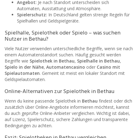
Angebot:
Je nach Standort unterscheiden sich
Automaten, Ausstattung und Atmosphäre.
Spielerschutz:
In Deutschland gelten strenge Regeln für
Spielhallen und Geldspielgeräte.
Spielhalle, Spielothek oder Spielo – was suchen
Nutzer in Bethau?
Viele Nutzer verwenden unterschiedliche Begriffe, wenn sie nach
einem Automatenstandort suchen. Häufig gesucht werden
Begriffe wie
Spielothek in Bethau
,
Spielhalle in Bethau
,
Spielo in der Nähe
,
Automatencasino
oder
Casino mit
Spielautomaten
. Gemeint ist meist ein lokaler Standort mit
Geldspielautomaten.
Online-Alternativen zur Spielothek in Bethau
Wenn du keine passende Spielothek in
Bethau
findest oder dich
zusätzlich über Online-Angebote informieren möchtest, kannst
du auch geprüfte Online-Anbieter vergleichen. Wichtig ist dabei,
auf Lizenz, Spielerschutz, sichere Zahlungen und transparente
Bedingungen zu achten.
Fazit: Spielotheken in Bethau vergleichen