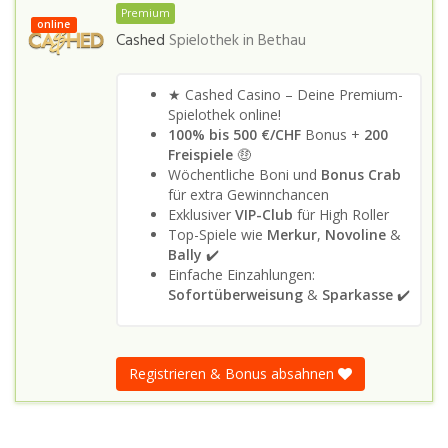
Premium
online
Cashed
Spielothek in
Bethau
★ Cashed Casino – Deine Premium-
Spielothek online!
100% bis 500 €/CHF
Bonus +
200
Freispiele
🤑
Wöchentliche Boni und
Bonus Crab
für extra Gewinnchancen
Exklusiver
VIP-Club
für High Roller
Top-Spiele wie
Merkur
,
Novoline
&
Bally
✔️
Einfache Einzahlungen:
Sofortüberweisung
&
Sparkasse
✔️
Registrieren & Bonus absahnen