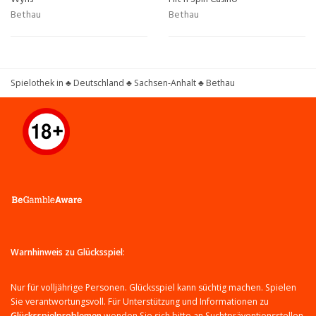
Bethau
Bethau
Spielothek in
♣
Deutschland
♣
Sachsen-Anhalt
♣
Bethau
Warnhinweis zu Glücksspiel
:
Nur für volljährige Personen. Glücksspiel kann süchtig machen. Spielen
Sie verantwortungsvoll. Für Unterstützung und Informationen zu
Glücksspielproblemen
wenden Sie sich bitte an Suchtpräventionsstellen.