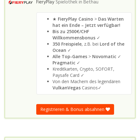
FieryPlay
Spielothek in
Bethau
★
FieryPlay Casino
>
Das Warten
hat ein Ende – Jetzt verfügbar!
Bis zu 2500€/CHF
Willkommensbonus
✓
350 Freispiele
, z.B. bei
Lord of the
Ocean
✓
Alle Top-Games
>
Novomatic
✓
Pragmatic
✓
Kreditkarten, Crypto, SOFORT,
Paysafe Card ✓
Von den Machern des legendären
VulkanVegas
Casinos✓
Registrieren & Bonus absahnen