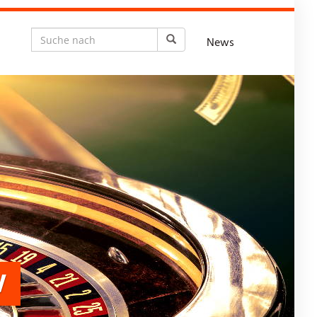
News
w