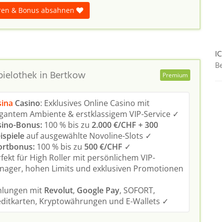
eren & Bonus absahnen
I
B
pielothek in
Bertkow
Premium
sina
Casino
: Exklusives Online Casino mit
egantem Ambiente & erstklassigem VIP-Service ✓
sino-Bonus:
100 % bis zu
2.000 €/CHF + 300
ispiele
auf ausgewählte Novoline-Slots ✓
ortbonus:
100 % bis zu
500 €/CHF
✓
fekt für High Roller mit persönlichem VIP-
nager, hohen Limits und exklusiven Promotionen
hlungen mit
Revolut
,
Google Pay
, SOFORT,
editkarten, Kryptowährungen und E-Wallets ✓