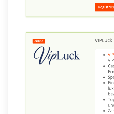
Registri
VIPLuck
online
VI
VIP
Ca
Fre
Sp
Ein
lux
be
To
un
Za