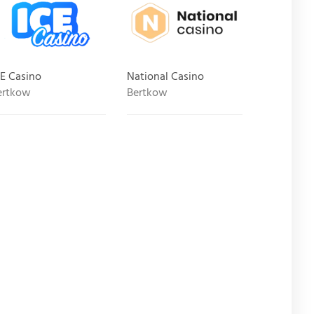
CE Casino
National Casino
ertkow
Bertkow