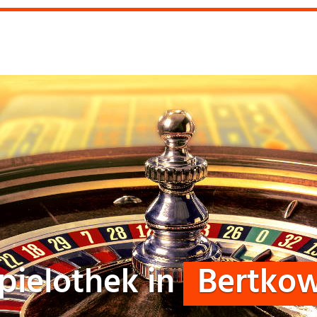
pielothek in
Bertko