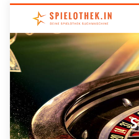
Skip
to
main
content
S