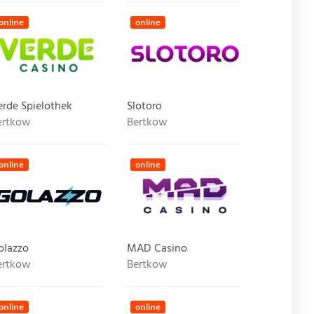
online
online
erde Spielothek
Slotoro
ertkow
Bertkow
online
online
olazzo
MAD Casino
ertkow
Bertkow
online
online