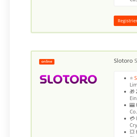
Registri
Slotoro
S
online
⭐
S
Lim
🎁
Ei
🎰 
Co.
💳
Cr
💥 