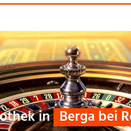
lothek in
Berga bei R