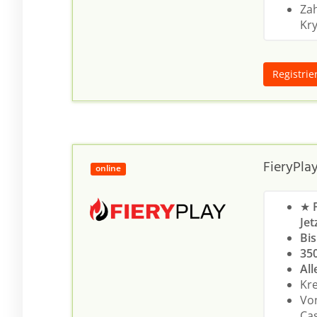
Za
Kr
Registri
FieryPla
online
★
Jet
Bi
350
Al
Kre
Vo
Ca