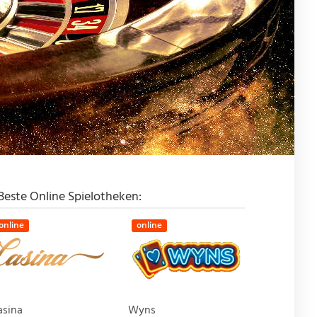
Beste Online Spielotheken:
online
online
asina
Wyns