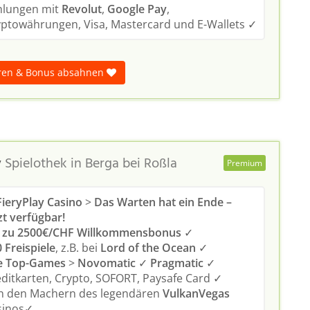
hlungen mit
Revolut
,
Google Pay
,
yptowährungen, Visa, Mastercard und E-Wallets ✓
eren & Bonus absahnen
y
Spielothek in
Berga bei Roßla
Premium
FieryPlay Casino
>
Das Warten hat ein Ende –
zt verfügbar!
s zu 2500€/CHF Willkommensbonus
✓
 Freispiele
, z.B. bei
Lord of the Ocean
✓
le Top-Games
>
Novomatic
✓
Pragmatic
✓
ditkarten, Crypto, SOFORT, Paysafe Card ✓
n den Machern des legendären
VulkanVegas
sinos✓