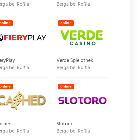
erga bei Roßla
Berga bei Roßla
online
online
eryPlay
Verde Spielothek
erga bei Roßla
Berga bei Roßla
online
online
ashed
Slotoro
erga bei Roßla
Berga bei Roßla