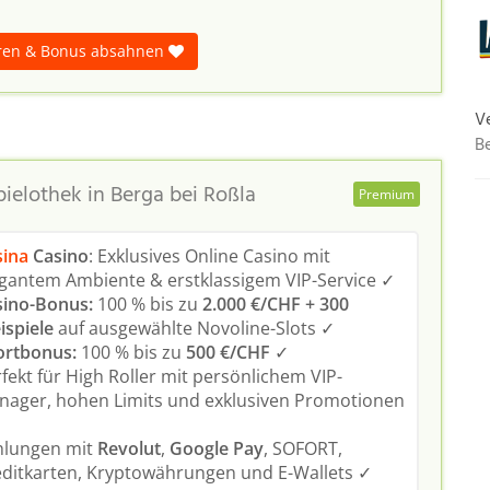
eren & Bonus absahnen
V
B
pielothek in
Berga bei Roßla
Premium
sina
Casino
: Exklusives Online Casino mit
egantem Ambiente & erstklassigem VIP-Service ✓
sino-Bonus:
100 % bis zu
2.000 €/CHF + 300
ispiele
auf ausgewählte Novoline-Slots ✓
ortbonus:
100 % bis zu
500 €/CHF
✓
fekt für High Roller mit persönlichem VIP-
nager, hohen Limits und exklusiven Promotionen
hlungen mit
Revolut
,
Google Pay
, SOFORT,
editkarten, Kryptowährungen und E-Wallets ✓