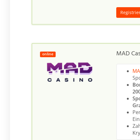
Registri
MAD Cas
online
MA
Spo
Bon
200
Sp
Gr
Per
Ein
Za
Kr