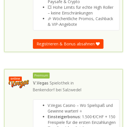
Paysafe & Crypto
💥 Hohe Limits für echte High Roller
– keine Einschränkungen
🎉 Wöchentliche Promos, Cashback
& VIP-Angebote
Registrieren & Bonus absahnen
Premium
online
V.Vegas
Spielothek in
Benkendorf bei Salzwedel
V.Vegas Casino – Wo Spielspaß und
Gewinne warten! ⭐
Einsteigerbonus:
1.500 €/CHF + 150
Freispiele für die ersten Einzahlungen