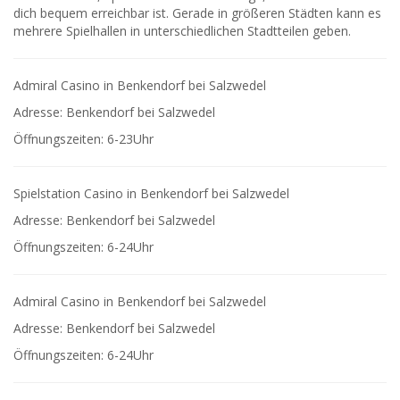
dich bequem erreichbar ist. Gerade in größeren Städten kann es
mehrere Spielhallen in unterschiedlichen Stadtteilen geben.
Admiral Casino in Benkendorf bei Salzwedel
Adresse: Benkendorf bei Salzwedel
Öffnungszeiten: 6-23Uhr
Spielstation Casino in Benkendorf bei Salzwedel
Adresse: Benkendorf bei Salzwedel
Öffnungszeiten: 6-24Uhr
Admiral Casino in Benkendorf bei Salzwedel
Adresse: Benkendorf bei Salzwedel
Öffnungszeiten: 6-24Uhr