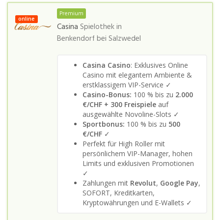
Premium
online
Casina
Spielothek in
Benkendorf bei Salzwedel
Casina Casino
: Exklusives Online
Casino mit elegantem Ambiente &
erstklassigem VIP-Service ✓
Casino-Bonus:
100 % bis zu
2.000
€/CHF + 300 Freispiele
auf
ausgewählte Novoline-Slots ✓
Sportbonus:
100 % bis zu
500
€/CHF
✓
Perfekt für High Roller mit
persönlichem VIP-Manager, hohen
Limits und exklusiven Promotionen
✓
Zahlungen mit
Revolut
,
Google Pay
,
SOFORT, Kreditkarten,
Kryptowährungen und E-Wallets ✓