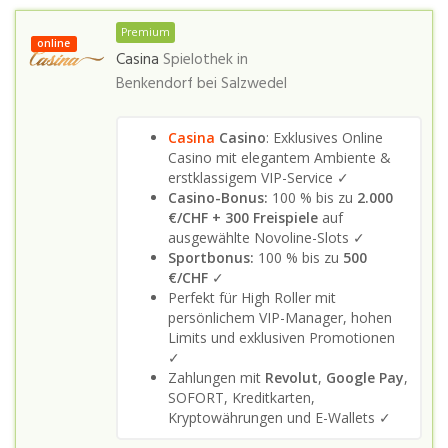
Premium
online
Casina
Spielothek in
Benkendorf bei Salzwedel
Casina
Casino
: Exklusives Online
Casino mit elegantem Ambiente &
erstklassigem VIP-Service ✓
Casino-Bonus:
100 % bis zu
2.000
€/CHF + 300 Freispiele
auf
ausgewählte Novoline-Slots ✓
Sportbonus:
100 % bis zu
500
€/CHF
✓
Perfekt für High Roller mit
persönlichem VIP-Manager, hohen
Limits und exklusiven Promotionen
✓
Zahlungen mit
Revolut
,
Google Pay
,
SOFORT, Kreditkarten,
Kryptowährungen und E-Wallets ✓