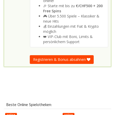
online!
🎉 Starte mit bis zu
€/CHF500 + 200
Free Spins
🎮 Über 5.500 Spiele – Klassiker &
neue Hits
💰 Einzahlungen mit Fiat & Krypto
möglich
👑 VIP-Club mit Boni, Limits &
persönlichem Support
Registrieren & Bonus absahnen
Beste Online Spielotheken:
online
online