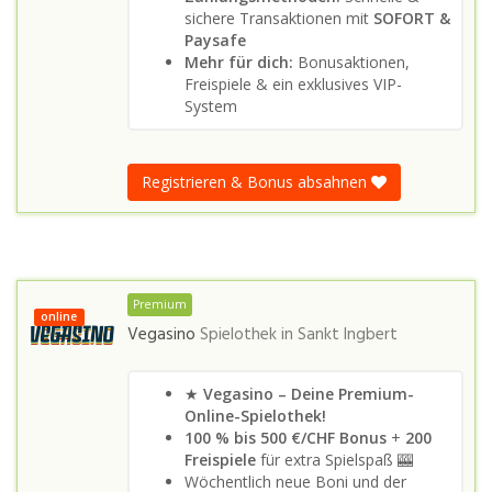
sichere Transaktionen mit
SOFORT &
Paysafe
Mehr für dich:
Bonusaktionen,
Freispiele & ein exklusives VIP-
System
Registrieren & Bonus absahnen
Premium
online
Vegasino
Spielothek in
Sankt Ingbert
★
Vegasino – Deine Premium-
Online-Spielothek!
100 % bis 500 €/CHF Bonus
+
200
Freispiele
für extra Spielspaß 🎰
Wöchentlich neue Boni und der