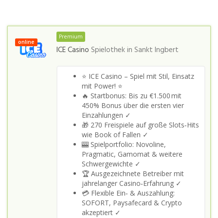
Premium
online
ICE Casino
Spielothek in
Sankt Ingbert
⭐ ICE Casino – Spiel mit Stil, Einsatz
mit Power! ⭐
🔥 Startbonus: Bis zu €1.500 mit
450% Bonus über die ersten vier
Einzahlungen ✓
🎁 270 Freispiele auf große Slots‑Hits
wie Book of Fallen ✓
🎰 Spielportfolio: Novoline,
Pragmatic, Gamomat & weitere
Schwergewichte ✓
🏆 Ausgezeichnete Betreiber mit
jahrelanger Casino‑Erfahrung ✓
💳 Flexible Ein‑ & Auszahlung:
SOFORT, Paysafecard & Crypto
akzeptiert ✓