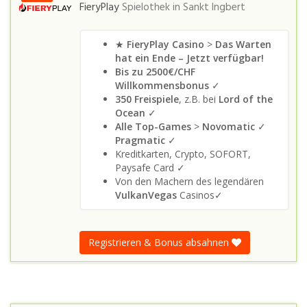
FieryPlay
Spielothek in
Sankt Ingbert
★
FieryPlay Casino
>
Das Warten
hat ein Ende – Jetzt verfügbar!
Bis zu 2500€/CHF
Willkommensbonus
✓
350 Freispiele
, z.B. bei
Lord of the
Ocean
✓
Alle Top-Games
>
Novomatic
✓
Pragmatic
✓
Kreditkarten, Crypto, SOFORT,
Paysafe Card ✓
Von den Machern des legendären
VulkanVegas
Casinos✓
Registrieren & Bonus absahnen