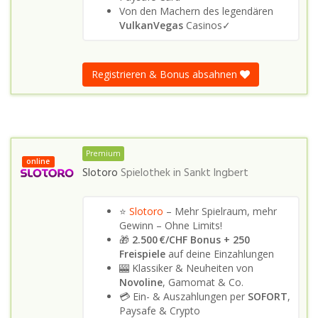
Von den Machern des legendären
VulkanVegas
Casinos✓
Registrieren & Bonus absahnen
Premium
online
Slotoro
Spielothek in
Sankt Ingbert
⭐
Slotoro
– Mehr Spielraum, mehr
Gewinn – Ohne Limits!
🎁
2.500 €/CHF Bonus + 250
Freispiele
auf deine Einzahlungen
🎰 Klassiker & Neuheiten von
Novoline
, Gamomat & Co.
💳 Ein- & Auszahlungen per
SOFORT
,
Paysafe & Crypto