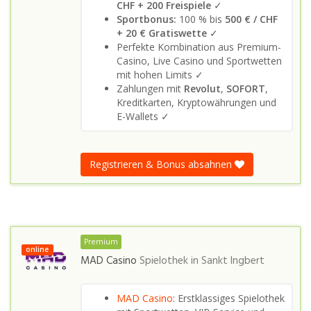
CHF + 200 Freispiele
✓
Sportbonus:
100 % bis
500 € / CHF
+ 20 € Gratiswette
✓
Perfekte Kombination aus Premium-
Casino, Live Casino und Sportwetten
mit hohen Limits ✓
Zahlungen mit
Revolut
,
SOFORT
,
Kreditkarten, Kryptowährungen und
E-Wallets ✓
Registrieren & Bonus absahnen
Premium
online
MAD Casino
Spielothek in
Sankt Ingbert
MAD Casino
: Erstklassiges Spielothek