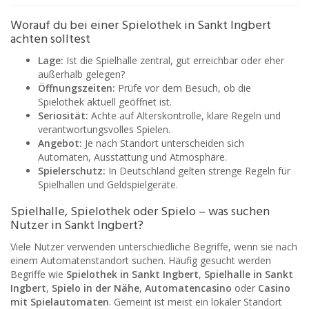
Worauf du bei einer Spielothek in Sankt Ingbert
achten solltest
Lage:
Ist die Spielhalle zentral, gut erreichbar oder eher
außerhalb gelegen?
Öffnungszeiten:
Prüfe vor dem Besuch, ob die
Spielothek aktuell geöffnet ist.
Seriosität:
Achte auf Alterskontrolle, klare Regeln und
verantwortungsvolles Spielen.
Angebot:
Je nach Standort unterscheiden sich
Automaten, Ausstattung und Atmosphäre.
Spielerschutz:
In Deutschland gelten strenge Regeln für
Spielhallen und Geldspielgeräte.
Spielhalle, Spielothek oder Spielo – was suchen
Nutzer in Sankt Ingbert?
Viele Nutzer verwenden unterschiedliche Begriffe, wenn sie nach
einem Automatenstandort suchen. Häufig gesucht werden
Begriffe wie
Spielothek in Sankt Ingbert
,
Spielhalle in Sankt
Ingbert
,
Spielo in der Nähe
,
Automatencasino
oder
Casino
mit Spielautomaten
. Gemeint ist meist ein lokaler Standort