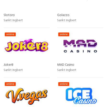
Slotoro
Golazzo
Sankt Ingbert
Sankt Ingbert
online
online
Joker8
MAD Casino
Sankt Ingbert
Sankt Ingbert
online
online