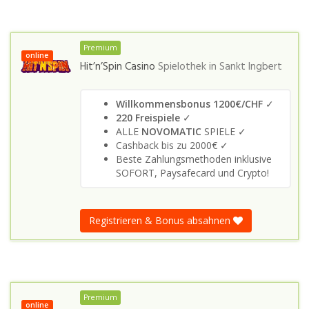
Premium
online
Hit’n’Spin Casino
Spielothek in
Sankt Ingbert
Willkommensbonus 1200€/CHF
✓
220 Freispiele
✓
ALLE
NOVOMATIC
SPIELE ✓
Cashback bis zu 2000€ ✓
Beste Zahlungsmethoden inklusive
SOFORT, Paysafecard und Crypto!
Registrieren & Bonus absahnen
Premium
online