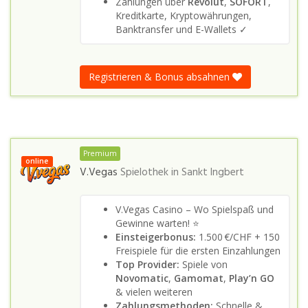
Zahlungen über
Revolut
,
SOFORT
,
Kreditkarte, Kryptowährungen,
Banktransfer und E-Wallets ✓
Registrieren & Bonus absahnen
Premium
online
V.Vegas
Spielothek in
Sankt Ingbert
V.Vegas Casino – Wo Spielspaß und
Gewinne warten! ⭐
Einsteigerbonus:
1.500 €/CHF + 150
Freispiele für die ersten Einzahlungen
Top Provider:
Spiele von
Novomatic
,
Gamomat
,
Play’n GO
& vielen weiteren
Zahlungsmethoden:
Schnelle &