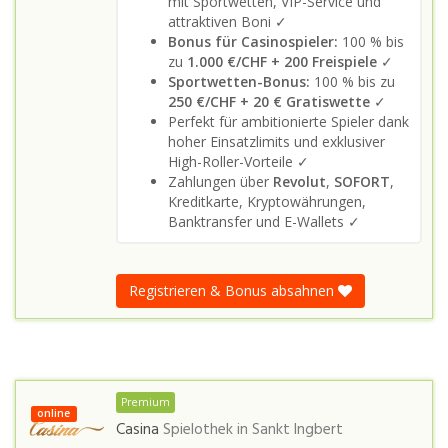
mit Sportwetten, VIP-Service und
attraktiven Boni ✓
Bonus für Casinospieler:
100 % bis
zu
1.000 €/CHF + 200 Freispiele
✓
Sportwetten-Bonus:
100 % bis zu
250 €/CHF + 20 € Gratiswette
✓
Perfekt für ambitionierte Spieler dank
hoher Einsatzlimits und exklusiver
High-Roller-Vorteile ✓
Zahlungen über
Revolut
,
SOFORT
,
Kreditkarte, Kryptowährungen,
Banktransfer und E-Wallets ✓
Registrieren & Bonus absahnen
Premium
online
Casina
Spielothek in
Sankt Ingbert