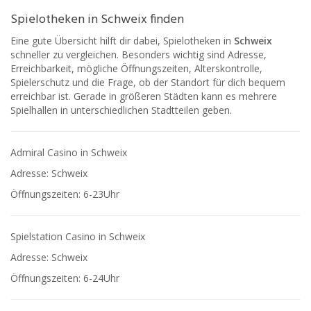
Spielotheken in Schweix finden
Eine gute Übersicht hilft dir dabei, Spielotheken in
Schweix
schneller zu vergleichen. Besonders wichtig sind Adresse,
Erreichbarkeit, mögliche Öffnungszeiten, Alterskontrolle,
Spielerschutz und die Frage, ob der Standort für dich bequem
erreichbar ist. Gerade in größeren Städten kann es mehrere
Spielhallen in unterschiedlichen Stadtteilen geben.
Admiral Casino in Schweix
Adresse: Schweix
Öffnungszeiten: 6-23Uhr
Spielstation Casino in Schweix
Adresse: Schweix
Öffnungszeiten: 6-24Uhr