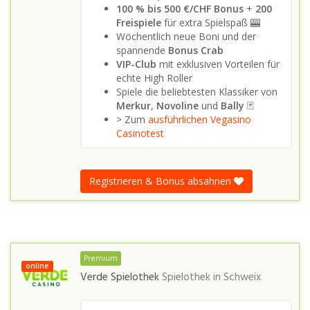
100 % bis 500 €/CHF Bonus
+
200
Freispiele
für extra Spielspaß 🎰
Wöchentlich neue Boni und der
spannende
Bonus Crab
VIP-Club
mit exklusiven Vorteilen für
echte High Roller
Spiele die beliebtesten Klassiker von
Merkur
,
Novoline
und
Bally
🃏
> Zum
ausführlichen Vegasino
Casinotest
Registrieren & Bonus absahnen
Premium
online
Verde Spielothek
Spielothek in
Schweix