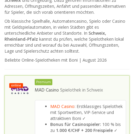
Schweix
und Umgebung. Dazu gehören Informationen zu
Adressen, Öffnungszeiten, Anfahrt und passenden Alternativen
für Spieler, die sich vorab orientieren möchten.
Ob klassische Spielhalle, Automatencasino, Spielo oder Casino
mit Geldspielautomaten, in vielen Städten gibt es
unterschiedliche Anbieter und Standorte. In
Schweix,
Rheinland-Pfalz
kannst du prüfen, welche Spielotheken lokal
erreichbar sind und worauf du bei Auswahl, Öffnungszeiten,
Lage und Spielerschutz achten solltest.
Beliebte Online-Spielotheken mit Boni | August 2026
Premium
online
MAD Casino
Spielothek in
Schweix
MAD Casino
: Erstklassiges Spielothek
mit Sportwetten, VIP-Service und
attraktiven Boni ✓
Bonus für Casinospieler:
100 % bis
zu
1.000 €/CHF + 200 Freispiele
✓