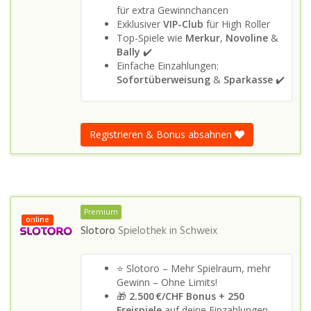
für extra Gewinnchancen
Exklusiver
VIP-Club
für High Roller
Top-Spiele wie
Merkur
,
Novoline
&
Bally
✔️
Einfache Einzahlungen:
Sofortüberweisung
&
Sparkasse
✔️
Registrieren & Bonus absahnen
Premium
online
Slotoro
Spielothek in
Schweix
⭐ Slotoro – Mehr Spielraum, mehr
Gewinn – Ohne Limits!
🎁
2.500 €/CHF Bonus + 250
Freispiele
auf deine Einzahlungen