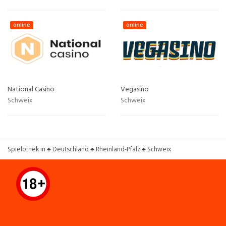
online
online
National Casino
Vegasino
Schweix
Schweix
Spielothek in
♣
Deutschland
♣
Rheinland-Pfalz
♣
Schweix