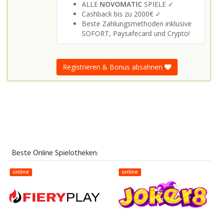
ALLE
NOVOMATIC
SPIELE ✓
Cashback bis zu 2000€ ✓
Beste Zahlungsmethoden inklusive
SOFORT, Paysafecard und Crypto!
Registrieren & Bonus absahnen
Beste Online Spielotheken:
online
online