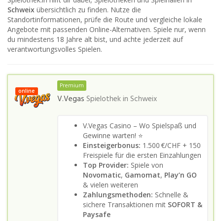
Schweix
übersichtlich zu finden. Nutze die
Standortinformationen, prüfe die Route und vergleiche lokale
Angebote mit passenden Online-Alternativen. Spiele nur, wenn
du mindestens 18 Jahre alt bist, und achte jederzeit auf
verantwortungsvolles Spielen.
Premium
online
V.Vegas
Spielothek in
Schweix
V.Vegas Casino – Wo Spielspaß und
Gewinne warten! ⭐
Einsteigerbonus:
1.500 €/CHF + 150
Freispiele für die ersten Einzahlungen
Top Provider:
Spiele von
Novomatic
,
Gamomat
,
Play’n GO
& vielen weiteren
Zahlungsmethoden:
Schnelle &
sichere Transaktionen mit
SOFORT &
Paysafe