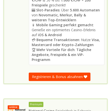
€/CHF
& 50 % bis
1.000 €/CHF
+
200
Freispiele
geschenkt!
🎰
Slot-Paradies
: Über
5.600 Automaten
von
Novomatic, Merkur, Bally &
weiteren Top-Entwicklern
📱
Mobile Gaming perfekt gemacht
:
Genieße ein optimiertes Casino-Erlebnis
auf
iOS & Android
💳
Bequeme Transaktionen
: Nutze
Visa,
Mastercard oder Krypto-Zahlungen
🏆
Mehr Vorteile für dich
:
Tägliche
Angebote, Freispiele & ein VIP-
Programm
Registrieren & Bonus absahnen
Premium
online