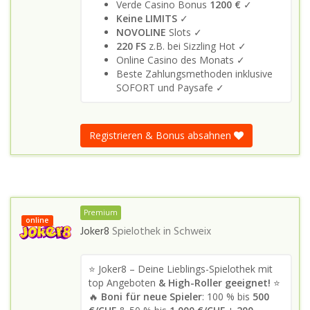
Verde Casino Bonus
1200 €
✓
Keine LIMITS
✓
NOVOLINE
Slots ✓
220
FS
z.B. bei Sizzling Hot ✓
Online Casino des Monats ✓
Beste Zahlungsmethoden inklusive
SOFORT und Paysafe ✓
Registrieren & Bonus absahnen
Premium
online
Joker8
Spielothek in
Schweix
⭐ Joker8 – Deine Lieblings-Spielothek mit
top Angeboten
& High-Roller geeignet!
⭐
🔥
Boni für neue Spieler
: 100 % bis
500