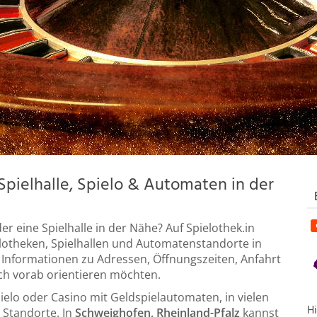
pielhalle, Spielo & Automaten in der
er eine Spielhalle in der Nähe? Auf Spielothek.in
elotheken, Spielhallen und Automatenstandorte in
nformationen zu Adressen, Öffnungszeiten, Anfahrt
ich vorab orientieren möchten.
ielo oder Casino mit Geldspielautomaten, in vielen
Hi
 Standorte. In
Schweighofen, Rheinland-Pfalz
kannst