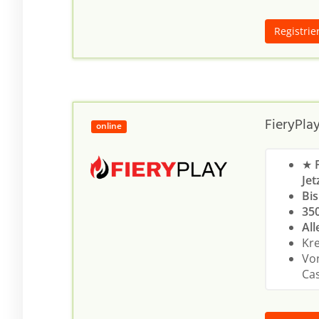
Registri
FieryPla
online
★
Jet
Bi
350
Al
Kre
Vo
Ca