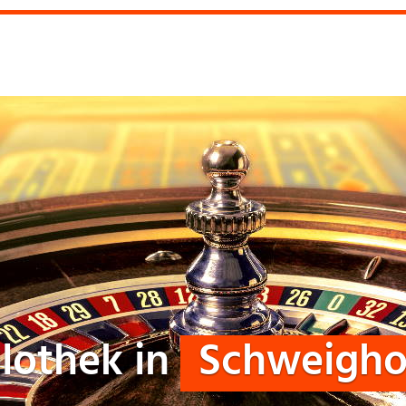
lothek in
Schweigho