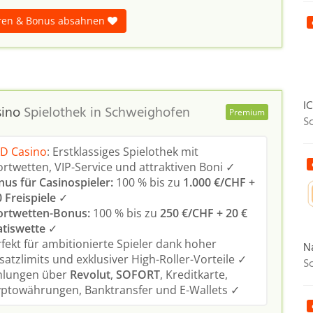
eren & Bonus absahnen
I
ino
Spielothek in
Schweighofen
Premium
S
D Casino
: Erstklassiges Spielothek mit
rtwetten, VIP-Service und attraktiven Boni ✓
us für Casinospieler:
100 % bis zu
1.000 €/CHF +
 Freispiele
✓
ortwetten-Bonus:
100 % bis zu
250 €/CHF + 20 €
atiswette
✓
fekt für ambitionierte Spieler dank hoher
N
satzlimits und exklusiver High-Roller-Vorteile ✓
S
hlungen über
Revolut
,
SOFORT
, Kreditkarte,
yptowährungen, Banktransfer und E-Wallets ✓