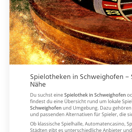
Spielotheken in Schweighofen – S
Nähe
Du suchst eine
Spielothek in Schweighofen
od
findest du eine Übersicht rund um lokale Spi
Schweighofen
und Umgebung. Dazu gehören I
und passenden Alternativen für Spieler, die s
Ob klassische Spielhalle, Automatencasino, Sp
Städten gibt es unterschiedliche Anbieter und