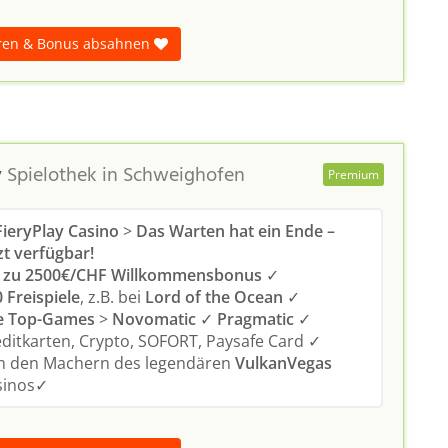
eren & Bonus absahnen
y
Spielothek in
Schweighofen
Premium
FieryPlay Casino
>
Das Warten hat ein Ende –
zt verfügbar!
s zu 2500€/CHF Willkommensbonus
✓
 Freispiele
, z.B. bei
Lord of the Ocean
✓
le Top-Games
>
Novomatic
✓
Pragmatic
✓
ditkarten, Crypto, SOFORT, Paysafe Card ✓
n den Machern des legendären
VulkanVegas
sinos✓