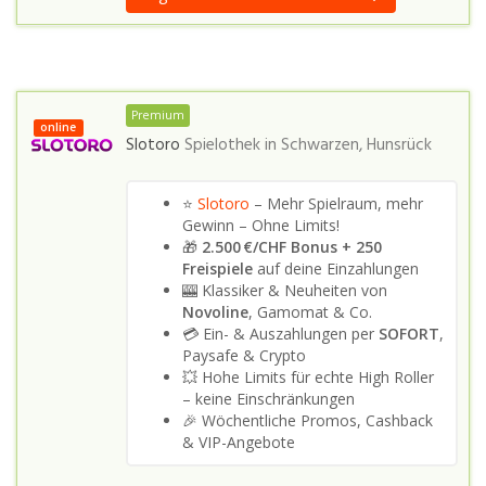
Premium
online
Slotoro
Spielothek in
Schwarzen, Hunsrück
⭐
Slotoro
– Mehr Spielraum, mehr
Gewinn – Ohne Limits!
🎁
2.500 €/CHF Bonus + 250
Freispiele
auf deine Einzahlungen
🎰 Klassiker & Neuheiten von
Novoline
, Gamomat & Co.
💳 Ein- & Auszahlungen per
SOFORT
,
Paysafe & Crypto
💥 Hohe Limits für echte High Roller
– keine Einschränkungen
🎉 Wöchentliche Promos, Cashback
& VIP-Angebote