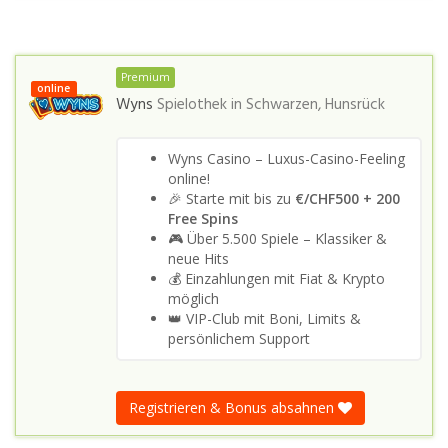
Premium
online
Wyns
Spielothek in
Schwarzen, Hunsrück
Wyns Casino – Luxus-Casino-Feeling
online!
🎉 Starte mit bis zu
€/CHF500 + 200
Free Spins
🎮 Über 5.500 Spiele – Klassiker &
neue Hits
💰 Einzahlungen mit Fiat & Krypto
möglich
👑 VIP-Club mit Boni, Limits &
persönlichem Support
Registrieren & Bonus absahnen