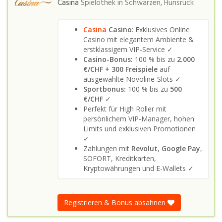
Casina
Spielothek in
Schwarzen, Hunsrück
Casina
Casino
: Exklusives Online
Casino mit elegantem Ambiente &
erstklassigem VIP-Service ✓
Casino-Bonus:
100 % bis zu
2.000
€/CHF + 300 Freispiele
auf
ausgewählte Novoline-Slots ✓
Sportbonus:
100 % bis zu
500
€/CHF
✓
Perfekt für High Roller mit
persönlichem VIP-Manager, hohen
Limits und exklusiven Promotionen
✓
Zahlungen mit
Revolut
,
Google Pay
,
SOFORT, Kreditkarten,
Kryptowährungen und E-Wallets ✓
Registrieren & Bonus absahnen