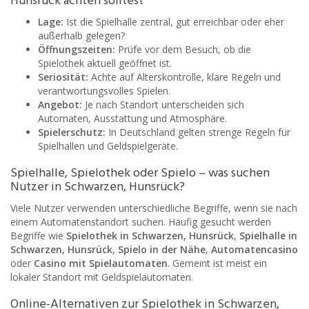
Hunsrück achten solltest
Lage:
Ist die Spielhalle zentral, gut erreichbar oder eher
außerhalb gelegen?
Öffnungszeiten:
Prüfe vor dem Besuch, ob die
Spielothek aktuell geöffnet ist.
Seriosität:
Achte auf Alterskontrolle, klare Regeln und
verantwortungsvolles Spielen.
Angebot:
Je nach Standort unterscheiden sich
Automaten, Ausstattung und Atmosphäre.
Spielerschutz:
In Deutschland gelten strenge Regeln für
Spielhallen und Geldspielgeräte.
Spielhalle, Spielothek oder Spielo – was suchen
Nutzer in Schwarzen, Hunsrück?
Viele Nutzer verwenden unterschiedliche Begriffe, wenn sie nach
einem Automatenstandort suchen. Häufig gesucht werden
Begriffe wie
Spielothek in Schwarzen, Hunsrück
,
Spielhalle in
Schwarzen, Hunsrück
,
Spielo in der Nähe
,
Automatencasino
oder
Casino mit Spielautomaten
. Gemeint ist meist ein
lokaler Standort mit Geldspielautomaten.
Online-Alternativen zur Spielothek in Schwarzen,