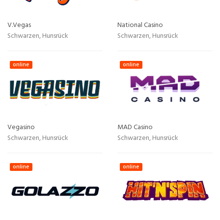
V.Vegas
National Casino
Schwarzen, Hunsrück
Schwarzen, Hunsrück
online
online
Vegasino
MAD Casino
Schwarzen, Hunsrück
Schwarzen, Hunsrück
online
online