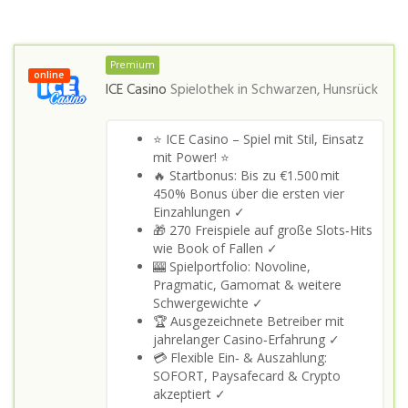
Premium
online
ICE Casino
Spielothek in
Schwarzen, Hunsrück
⭐ ICE Casino – Spiel mit Stil, Einsatz
mit Power! ⭐
🔥 Startbonus: Bis zu €1.500 mit
450% Bonus über die ersten vier
Einzahlungen ✓
🎁 270 Freispiele auf große Slots‑Hits
wie Book of Fallen ✓
🎰 Spielportfolio: Novoline,
Pragmatic, Gamomat & weitere
Schwergewichte ✓
🏆 Ausgezeichnete Betreiber mit
jahrelanger Casino‑Erfahrung ✓
💳 Flexible Ein‑ & Auszahlung:
SOFORT, Paysafecard & Crypto
akzeptiert ✓