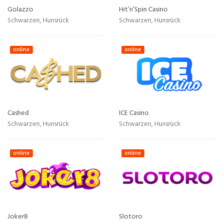
Golazzo
Hit’n’Spin Casino
Schwarzen, Hunsrück
Schwarzen, Hunsrück
online
online
Cashed
ICE Casino
Schwarzen, Hunsrück
Schwarzen, Hunsrück
online
online
Joker8
Slotoro