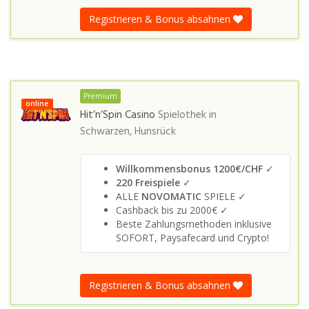
Registrieren & Bonus absahnen
Premium
online
Hit’n’Spin Casino
Spielothek in
Schwarzen, Hunsrück
Willkommensbonus 1200€/CHF
✓
220 Freispiele
✓
ALLE
NOVOMATIC
SPIELE ✓
Cashback bis zu 2000€ ✓
Beste Zahlungsmethoden inklusive
SOFORT, Paysafecard und Crypto!
Registrieren & Bonus absahnen