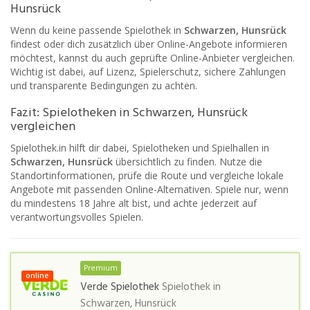
Hunsrück
Wenn du keine passende Spielothek in
Schwarzen, Hunsrück
findest oder dich zusätzlich über Online-Angebote informieren
möchtest, kannst du auch geprüfte Online-Anbieter vergleichen.
Wichtig ist dabei, auf Lizenz, Spielerschutz, sichere Zahlungen
und transparente Bedingungen zu achten.
Fazit: Spielotheken in Schwarzen, Hunsrück
vergleichen
Spielothek.in hilft dir dabei, Spielotheken und Spielhallen in
Schwarzen, Hunsrück
übersichtlich zu finden. Nutze die
Standortinformationen, prüfe die Route und vergleiche lokale
Angebote mit passenden Online-Alternativen. Spiele nur, wenn
du mindestens 18 Jahre alt bist, und achte jederzeit auf
verantwortungsvolles Spielen.
Premium
online
Verde Spielothek
Spielothek in
Schwarzen, Hunsrück