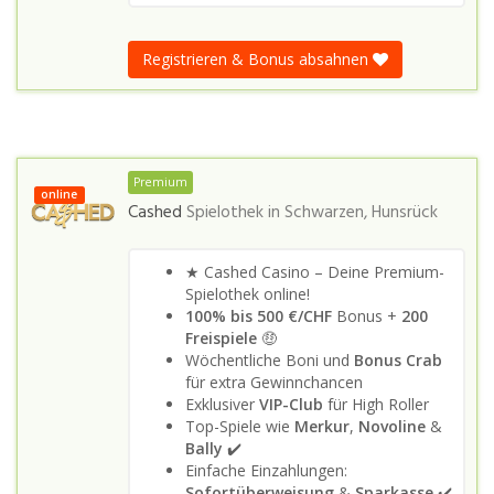
Registrieren & Bonus absahnen
Premium
online
Cashed
Spielothek in
Schwarzen, Hunsrück
★ Cashed Casino – Deine Premium-
Spielothek online!
100% bis 500 €/CHF
Bonus +
200
Freispiele
🤑
Wöchentliche Boni und
Bonus Crab
für extra Gewinnchancen
Exklusiver
VIP-Club
für High Roller
Top-Spiele wie
Merkur
,
Novoline
&
Bally
✔️
Einfache Einzahlungen:
Sofortüberweisung
&
Sparkasse
✔️