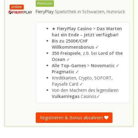
Premium
online
FieryPlay
Spielothek in
Schwarzen, Hunsrück
★
FieryPlay Casino
>
Das Warten
hat ein Ende – Jetzt verfügbar!
Bis zu 2500€/CHF
Willkommensbonus
✓
350 Freispiele
, z.B. bei
Lord of the
Ocean
✓
Alle Top-Games
>
Novomatic
✓
Pragmatic
✓
Kreditkarten, Crypto, SOFORT,
Paysafe Card ✓
Von den Machern des legendären
VulkanVegas
Casinos✓
Registrieren & Bonus absahnen