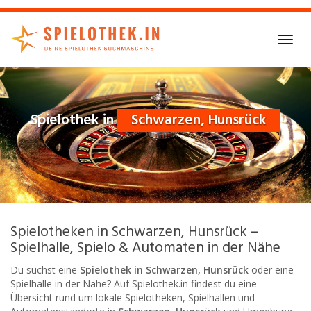
Skip
to
main
Toggl
content
navig
Spielothek in
Schwarzen, Hunsrück
Spielotheken in Schwarzen, Hunsrück –
Spielhalle, Spielo & Automaten in der Nähe
Du suchst eine
Spielothek in Schwarzen, Hunsrück
oder eine
Spielhalle in der Nähe? Auf Spielothek.in findest du eine
Übersicht rund um lokale Spielotheken, Spielhallen und