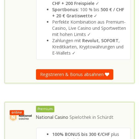
CHF + 200 Freispiele
✓
Sportbonus:
100 % bis
500 € / CHF
+ 20 € Gratiswette
✓
Perfekte Kombination aus Premium-
Casino, Live Casino und Sportwetten
mit hohen Limits ✓
Zahlungen mit
Revolut
,
SOFORT
,
Kreditkarten, Kryptowährungen und
E-Wallets ✓
Registrieren & Bonus absahnen
Premium
online
National Casino
Spielothek in
Schürdt
100% BONUS bis 300 €/CHF
plus