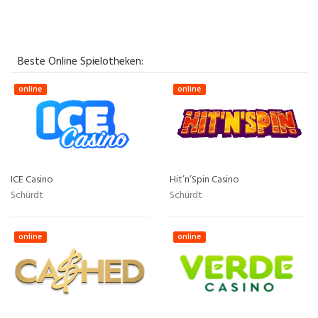
Beste Online Spielotheken:
online
online
ICE Casino
Hit’n’Spin Casino
Schürdt
Schürdt
online
online