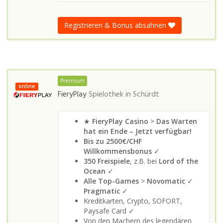
Registrieren & Bonus absahnen
Premium
online
FieryPlay
Spielothek in
Schürdt
★
FieryPlay Casino
>
Das Warten
hat ein Ende – Jetzt verfügbar!
Bis zu 2500€/CHF
Willkommensbonus
✓
350 Freispiele
, z.B. bei
Lord of the
Ocean
✓
Alle Top-Games
>
Novomatic
✓
Pragmatic
✓
Kreditkarten, Crypto, SOFORT,
Paysafe Card ✓
Von den Machern des legendären