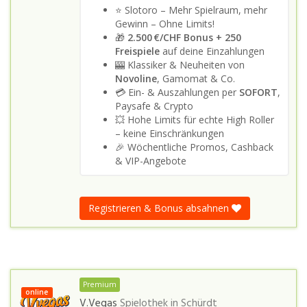
⭐ Slotoro – Mehr Spielraum, mehr
Gewinn – Ohne Limits!
🎁
2.500 €/CHF Bonus + 250
Freispiele
auf deine Einzahlungen
🎰 Klassiker & Neuheiten von
Novoline
, Gamomat & Co.
💳 Ein- & Auszahlungen per
SOFORT
,
Paysafe & Crypto
💥 Hohe Limits für echte High Roller
– keine Einschränkungen
🎉 Wöchentliche Promos, Cashback
& VIP-Angebote
Registrieren & Bonus absahnen
Premium
online
V.Vegas
Spielothek in
Schürdt