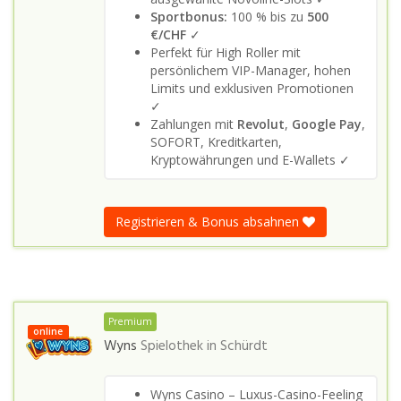
Sportbonus:
100 % bis zu
500
€/CHF
✓
Perfekt für High Roller mit
persönlichem VIP-Manager, hohen
Limits und exklusiven Promotionen
✓
Zahlungen mit
Revolut
,
Google Pay
,
SOFORT, Kreditkarten,
Kryptowährungen und E-Wallets ✓
Registrieren & Bonus absahnen
Premium
online
Wyns
Spielothek in
Schürdt
Wyns Casino – Luxus-Casino-Feeling