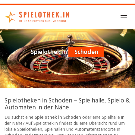
Skip
to
main
Toggl
content
navig
Spielothek in
Schoden
Spielotheken in Schoden – Spielhalle, Spielo &
Automaten in der Nähe
Du suchst eine
Spielothek in Schoden
oder eine Spielhalle in
der Nähe? Auf Spielothek.in findest du eine Übersicht rund um
lokale Spielotheken, Spielhallen und Automatenstandorte in