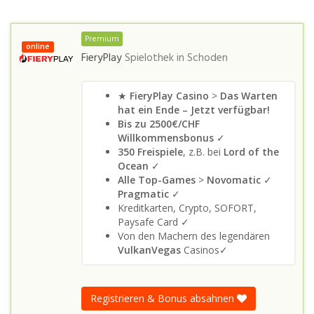
Premium
online
FieryPlay
Spielothek in
Schoden
★
FieryPlay Casino
>
Das Warten
hat ein Ende – Jetzt verfügbar!
Bis zu 2500€/CHF
Willkommensbonus
✓
350 Freispiele
, z.B. bei
Lord of the
Ocean
✓
Alle Top-Games
>
Novomatic
✓
Pragmatic
✓
Kreditkarten, Crypto, SOFORT,
Paysafe Card ✓
Von den Machern des legendären
VulkanVegas
Casinos✓
Registrieren & Bonus absahnen