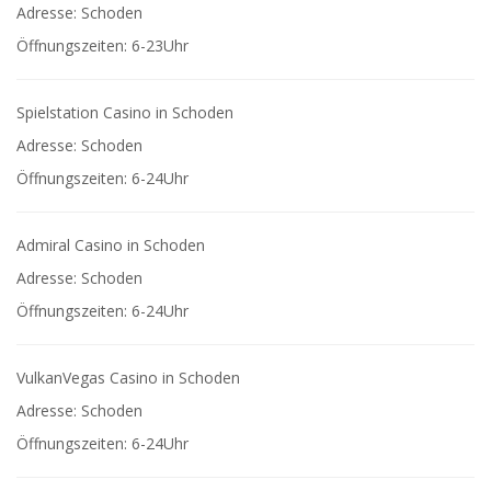
Adresse: Schoden
Öffnungszeiten: 6-23Uhr
Spielstation Casino in Schoden
Adresse: Schoden
Öffnungszeiten: 6-24Uhr
Admiral Casino in Schoden
Adresse: Schoden
Öffnungszeiten: 6-24Uhr
VulkanVegas Casino in Schoden
Adresse: Schoden
Öffnungszeiten: 6-24Uhr