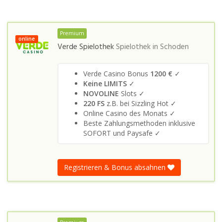
Premium
online
Verde Spielothek
Spielothek in
Schoden
Verde Casino Bonus
1200 €
✓
Keine LIMITS
✓
NOVOLINE
Slots ✓
220
FS
z.B. bei Sizzling Hot ✓
Online Casino des Monats ✓
Beste Zahlungsmethoden inklusive
SOFORT und Paysafe ✓
Registrieren & Bonus absahnen