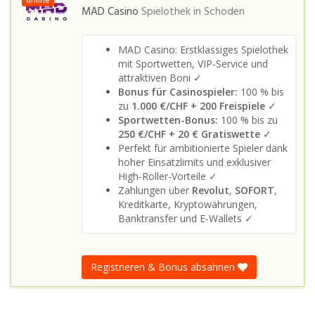
online
MAD Casino
Spielothek in
Schoden
MAD Casino: Erstklassiges Spielothek
mit Sportwetten, VIP-Service und
attraktiven Boni ✓
Bonus für Casinospieler:
100 % bis
zu
1.000 €/CHF + 200 Freispiele
✓
Sportwetten-Bonus:
100 % bis zu
250 €/CHF + 20 € Gratiswette
✓
Perfekt für ambitionierte Spieler dank
hoher Einsatzlimits und exklusiver
High-Roller-Vorteile ✓
Zahlungen über
Revolut
,
SOFORT
,
Kreditkarte, Kryptowährungen,
Banktransfer und E-Wallets ✓
Registrieren & Bonus absahnen