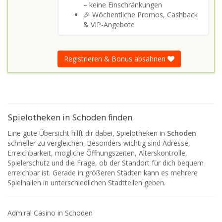
– keine Einschränkungen
🎉 Wöchentliche Promos, Cashback
& VIP-Angebote
Registrieren & Bonus absahnen
Spielotheken in Schoden finden
Eine gute Übersicht hilft dir dabei, Spielotheken in
Schoden
schneller zu vergleichen. Besonders wichtig sind Adresse,
Erreichbarkeit, mögliche Öffnungszeiten, Alterskontrolle,
Spielerschutz und die Frage, ob der Standort für dich bequem
erreichbar ist. Gerade in größeren Städten kann es mehrere
Spielhallen in unterschiedlichen Stadtteilen geben.
Admiral Casino in Schoden