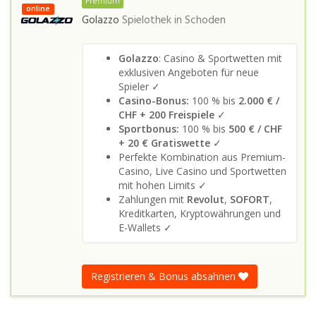
Premium
online
Golazzo
Spielothek in
Schoden
Golazzo
: Casino & Sportwetten mit
exklusiven Angeboten für neue
Spieler ✓
Casino-Bonus:
100 % bis
2.000 € /
CHF + 200 Freispiele
✓
Sportbonus:
100 % bis
500 € / CHF
+ 20 € Gratiswette
✓
Perfekte Kombination aus Premium-
Casino, Live Casino und Sportwetten
mit hohen Limits ✓
Zahlungen mit
Revolut
,
SOFORT
,
Kreditkarten, Kryptowährungen und
E-Wallets ✓
Registrieren & Bonus absahnen