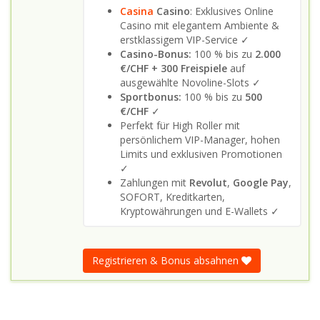
Casina
Casino
: Exklusives Online
Casino mit elegantem Ambiente &
erstklassigem VIP-Service ✓
Casino-Bonus:
100 % bis zu
2.000
€/CHF + 300 Freispiele
auf
ausgewählte Novoline-Slots ✓
Sportbonus:
100 % bis zu
500
€/CHF
✓
Perfekt für High Roller mit
persönlichem VIP-Manager, hohen
Limits und exklusiven Promotionen
✓
Zahlungen mit
Revolut
,
Google Pay
,
SOFORT, Kreditkarten,
Kryptowährungen und E-Wallets ✓
Registrieren & Bonus absahnen