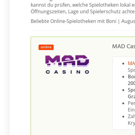
kannst du prüfen, welche Spielotheken lokal 
Öffnungszeiten, Lage und Spielerschutz achten
Beliebte Online-Spielotheken mit Boni | Augu
MAD Cas
online
MA
Spo
Bon
200
Sp
Gr
Per
Ein
Za
Kr