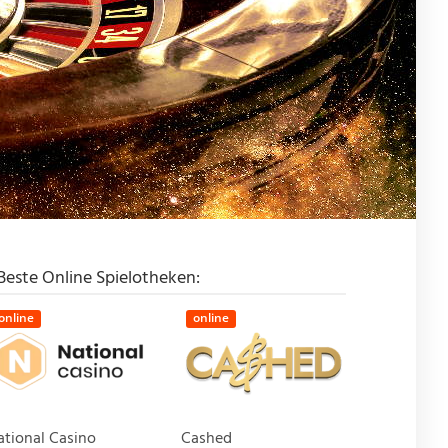
Beste Online Spielotheken:
online
online
ational Casino
Cashed