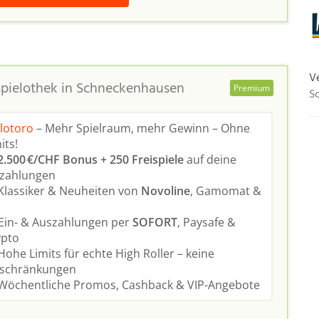
V
pielothek in
Schneckenhausen
Premium
S
lotoro
– Mehr Spielraum, mehr Gewinn – Ohne
its!
2.500 €/CHF Bonus + 250 Freispiele
auf deine
nzahlungen
Klassiker & Neuheiten von
Novoline
, Gamomat &
 Ein- & Auszahlungen per
SOFORT
, Paysafe &
ypto
Hohe Limits für echte High Roller – keine
nschränkungen
 Wöchentliche Promos, Cashback & VIP-Angebote