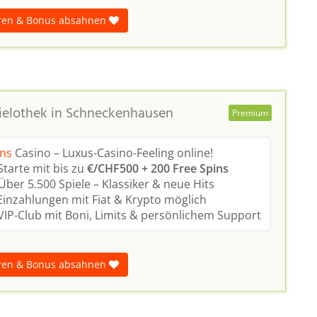
eren & Bonus absahnen
ielothek in
Schneckenhausen
Premium
ns
Casino – Luxus-Casino-Feeling online!
Starte mit bis zu
€/CHF500 + 200 Free Spins
Über 5.500 Spiele – Klassiker & neue Hits
Einzahlungen mit Fiat & Krypto möglich
VIP-Club mit Boni, Limits & persönlichem Support
eren & Bonus absahnen