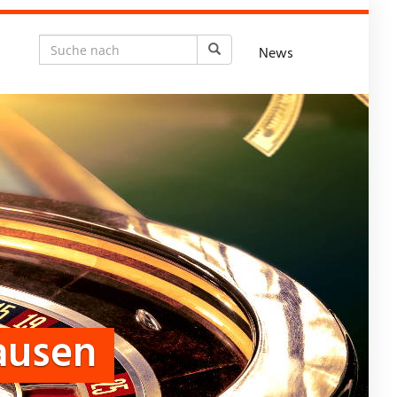
News
ausen