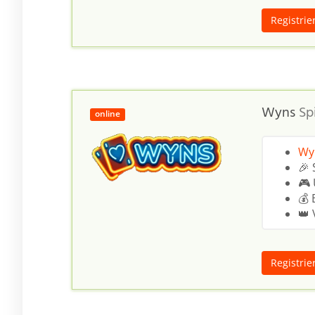
Registri
Wyns
Sp
online
Wy
🎉 
🎮 
💰 
👑 
Registri