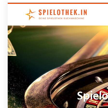
Skip
to
main
content
Spiel