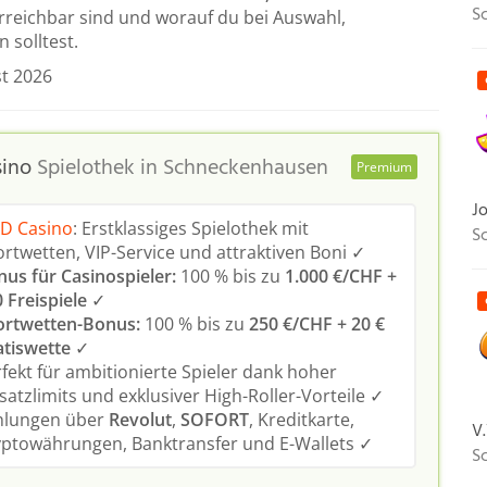
S
erreichbar sind und worauf du bei Auswahl,
 solltest.
st 2026
ino
Spielothek in
Schneckenhausen
Premium
J
D Casino
: Erstklassiges Spielothek mit
S
rtwetten, VIP-Service und attraktiven Boni ✓
us für Casinospieler:
100 % bis zu
1.000 €/CHF +
 Freispiele
✓
ortwetten-Bonus:
100 % bis zu
250 €/CHF + 20 €
atiswette
✓
fekt für ambitionierte Spieler dank hoher
satzlimits und exklusiver High-Roller-Vorteile ✓
hlungen über
Revolut
,
SOFORT
, Kreditkarte,
V
yptowährungen, Banktransfer und E-Wallets ✓
S