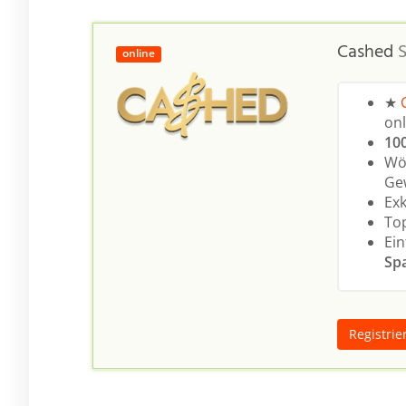
Cashed
S
online
★
onl
10
Wö
Ge
Exk
Top
Ei
Sp
Registri