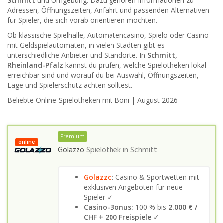
Schmitt
und Umgebung. Dazu gehören Informationen zu
Adressen, Öffnungszeiten, Anfahrt und passenden Alternativen
für Spieler, die sich vorab orientieren möchten.
Ob klassische Spielhalle, Automatencasino, Spielo oder Casino
mit Geldspielautomaten, in vielen Städten gibt es
unterschiedliche Anbieter und Standorte. In
Schmitt,
Rheinland-Pfalz
kannst du prüfen, welche Spielotheken lokal
erreichbar sind und worauf du bei Auswahl, Öffnungszeiten,
Lage und Spielerschutz achten solltest.
Beliebte Online-Spielotheken mit Boni | August 2026
Premium
online
Golazzo
Spielothek in
Schmitt
Golazzo
: Casino & Sportwetten mit
exklusiven Angeboten für neue
Spieler ✓
Casino-Bonus:
100 % bis
2.000 € /
CHF + 200 Freispiele
✓