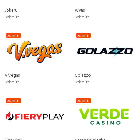
Joker8
Wyns
Schmitt
Schmitt
online
online
V.Vegas
Golazzo
Schmitt
Schmitt
online
online