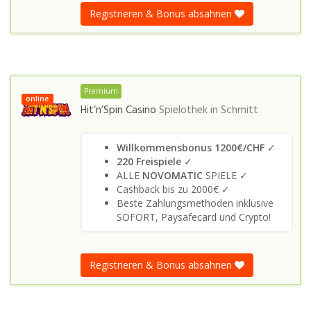
Registrieren & Bonus absahnen
Premium
online
Hit’n’Spin Casino
Spielothek in
Schmitt
Willkommensbonus 1200€/CHF
✓
220 Freispiele
✓
ALLE
NOVOMATIC
SPIELE ✓
Cashback bis zu 2000€ ✓
Beste Zahlungsmethoden inklusive
SOFORT, Paysafecard und Crypto!
Registrieren & Bonus absahnen