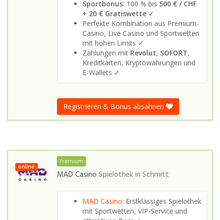
Sportbonus:
100 % bis
500 € / CHF
+ 20 € Gratiswette
✓
Perfekte Kombination aus Premium-
Casino, Live Casino und Sportwetten
mit hohen Limits ✓
Zahlungen mit
Revolut
,
SOFORT
,
Kreditkarten, Kryptowährungen und
E-Wallets ✓
Registrieren & Bonus absahnen
Premium
online
MAD Casino
Spielothek in
Schmitt
MAD Casino
: Erstklassiges Spielothek
mit Sportwetten, VIP-Service und