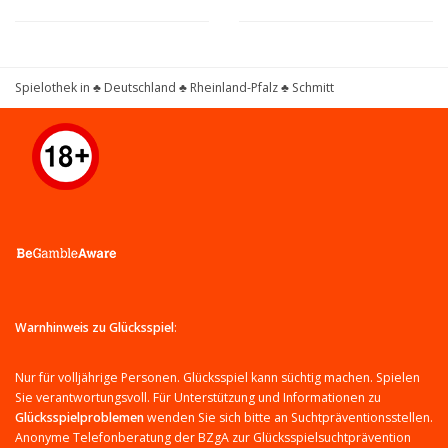
Spielothek in
♣
Deutschland
♣
Rheinland-Pfalz
♣
Schmitt
Warnhinweis zu Glücksspiel
:
Nur für volljährige Personen. Glücksspiel kann süchtig machen. Spielen
Sie verantwortungsvoll. Für Unterstützung und Informationen zu
Glücksspielproblemen
wenden Sie sich bitte an Suchtpräventionsstellen.
Anonyme Telefonberatung der BZgA zur Glücksspielsuchtprävention