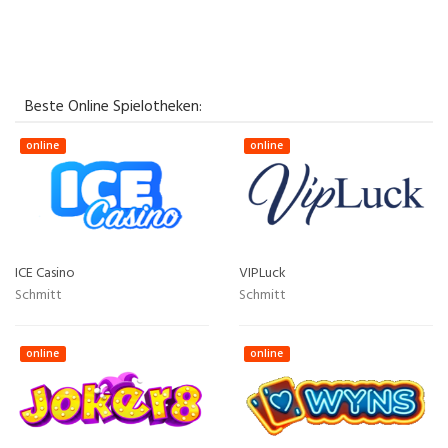
Beste Online Spielotheken:
online
online
ICE Casino
VIPLuck
Schmitt
Schmitt
online
online