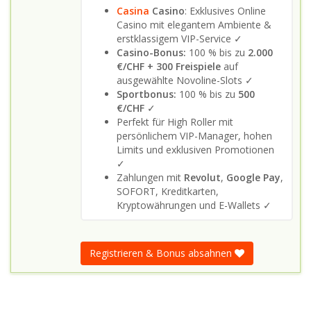
Casina
Casino
: Exklusives Online
Casino mit elegantem Ambiente &
erstklassigem VIP-Service ✓
Casino-Bonus:
100 % bis zu
2.000
€/CHF + 300 Freispiele
auf
ausgewählte Novoline-Slots ✓
Sportbonus:
100 % bis zu
500
€/CHF
✓
Perfekt für High Roller mit
persönlichem VIP-Manager, hohen
Limits und exklusiven Promotionen
✓
Zahlungen mit
Revolut
,
Google Pay
,
SOFORT, Kreditkarten,
Kryptowährungen und E-Wallets ✓
Registrieren & Bonus absahnen