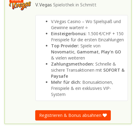
online
V.Vegas
Spielothek in
Schmitt
V.Vegas Casino – Wo Spielspaß und
Gewinne warten! ⭐
Einsteigerbonus:
1.500 €/CHF + 150
Freispiele für die ersten Einzahlungen
Top Provider:
Spiele von
Novomatic
,
Gamomat
,
Play’n GO
& vielen weiteren
Zahlungsmethoden:
Schnelle &
sichere Transaktionen mit
SOFORT &
Paysafe
Mehr für dich:
Bonusaktionen,
Freispiele & ein exklusives VIP-
System
Registrieren & Bonus absahnen