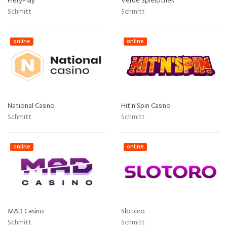
FieryPlay
Verde Spielothek
Schmitt
Schmitt
online
online
National Casino
Hit’n’Spin Casino
Schmitt
Schmitt
online
online
MAD Casino
Slotoro
Schmitt
Schmitt