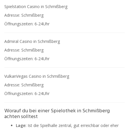
Spielstation Casino in Schmißberg
Adresse: Schmißberg
Öffnungszeiten: 6-24Uhr
Admiral Casino in Schmißberg
Adresse: Schmißberg
Öffnungszeiten: 6-24Uhr
VulkanVegas Casino in Schmißberg
Adresse: Schmißberg
Öffnungszeiten: 6-24Uhr
Worauf du bei einer Spielothek in Schmißberg
achten solltest
Lage:
Ist die Spielhalle zentral, gut erreichbar oder eher