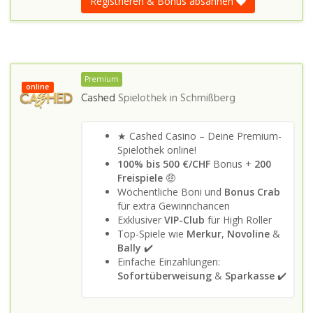
Registrieren & Bonus absahnen
Premium
online
Cashed
Spielothek in
Schmißberg
★ Cashed Casino – Deine Premium-
Spielothek online!
100% bis 500 €/CHF
Bonus +
200
Freispiele
🤑
Wöchentliche Boni und
Bonus Crab
für extra Gewinnchancen
Exklusiver
VIP-Club
für High Roller
Top-Spiele wie
Merkur
,
Novoline
&
Bally
✔️
Einfache Einzahlungen:
Sofortüberweisung
&
Sparkasse
✔️