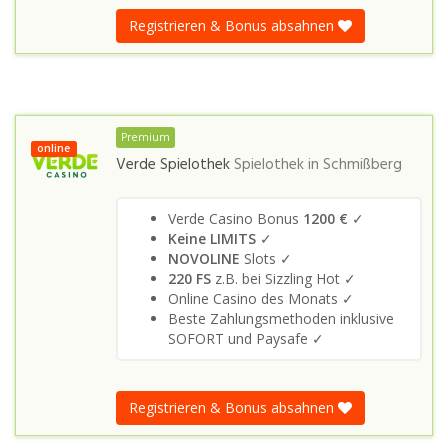
Registrieren & Bonus absahnen
Premium
online
Verde Spielothek
Spielothek in
Schmißberg
Verde Casino Bonus
1200 €
✓
Keine LIMITS
✓
NOVOLINE
Slots ✓
220
FS
z.B. bei Sizzling Hot ✓
Online Casino des Monats ✓
Beste Zahlungsmethoden inklusive
SOFORT und Paysafe ✓
Registrieren & Bonus absahnen