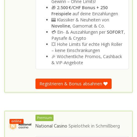
Gewinn – Ohne Limits!
🎁
2.500 €/CHF Bonus + 250
Freispiele
auf deine Einzahlungen
🎰 Klassiker & Neuheiten von
Novoline
, Gamomat & Co.
💳 Ein- & Auszahlungen per
SOFORT
,
Paysafe & Crypto
💥 Hohe Limits für echte High Roller
– keine Einschränkungen
🎉 Wöchentliche Promos, Cashback
& VIP-Angebote
Registrieren & Bonus absahnen
Premium
online
National Casino
Spielothek in
Schmißberg