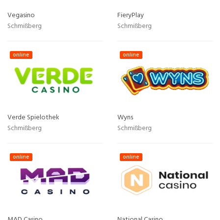
Vegasino
FieryPlay
Schmißberg
Schmißberg
online
online
Verde Spielothek
Wyns
Schmißberg
Schmißberg
online
online
MAD Casino
National Casino