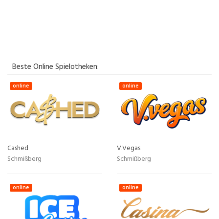
Beste Online Spielotheken:
online
online
Cashed
V.Vegas
Schmißberg
Schmißberg
online
online