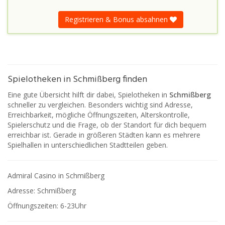
Registrieren & Bonus absahnen
Spielotheken in Schmißberg finden
Eine gute Übersicht hilft dir dabei, Spielotheken in
Schmißberg
schneller zu vergleichen. Besonders wichtig sind Adresse,
Erreichbarkeit, mögliche Öffnungszeiten, Alterskontrolle,
Spielerschutz und die Frage, ob der Standort für dich bequem
erreichbar ist. Gerade in größeren Städten kann es mehrere
Spielhallen in unterschiedlichen Stadtteilen geben.
Admiral Casino in Schmißberg
Adresse: Schmißberg
Öffnungszeiten: 6-23Uhr