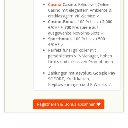
Casina
Casino
: Exklusives Online
Casino mit elegantem Ambiente &
erstklassigem VIP-Service ✓
Casino-Bonus:
100 % bis zu
2.000
€/CHF + 300 Freispiele
auf
ausgewählte Novoline-Slots ✓
Sportbonus:
100 % bis zu
500
€/CHF
✓
Perfekt für High Roller mit
persönlichem VIP-Manager, hohen
Limits und exklusiven Promotionen
✓
Zahlungen mit
Revolut
,
Google Pay
,
SOFORT, Kreditkarten,
Kryptowährungen und E-Wallets ✓
Registrieren & Bonus absahnen