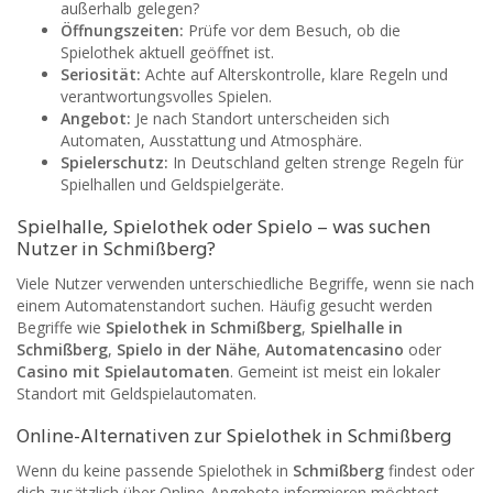
außerhalb gelegen?
Öffnungszeiten:
Prüfe vor dem Besuch, ob die
Spielothek aktuell geöffnet ist.
Seriosität:
Achte auf Alterskontrolle, klare Regeln und
verantwortungsvolles Spielen.
Angebot:
Je nach Standort unterscheiden sich
Automaten, Ausstattung und Atmosphäre.
Spielerschutz:
In Deutschland gelten strenge Regeln für
Spielhallen und Geldspielgeräte.
Spielhalle, Spielothek oder Spielo – was suchen
Nutzer in Schmißberg?
Viele Nutzer verwenden unterschiedliche Begriffe, wenn sie nach
einem Automatenstandort suchen. Häufig gesucht werden
Begriffe wie
Spielothek in Schmißberg
,
Spielhalle in
Schmißberg
,
Spielo in der Nähe
,
Automatencasino
oder
Casino mit Spielautomaten
. Gemeint ist meist ein lokaler
Standort mit Geldspielautomaten.
Online-Alternativen zur Spielothek in Schmißberg
Wenn du keine passende Spielothek in
Schmißberg
findest oder
dich zusätzlich über Online-Angebote informieren möchtest,