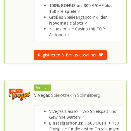
100% BONUS bis 300 €/CHF
plus
150 Freispiele
✓
Großes Spieleangebot inkl. der
Novomatic Slots
✓
Neues online Casino mit TOP
Aktionen ✓
Registrieren & Bonus absahnen
Premium
online
V.Vegas
Spielothek in
Schmißberg
V.Vegas Casino – Wo Spielspaß und
Gewinne warten! ⭐
Einsteigerbonus:
1.500 €/CHF + 150
Freispiele für die ersten Einzahlungen