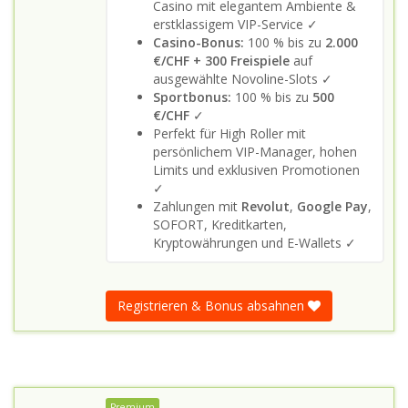
Casino mit elegantem Ambiente &
erstklassigem VIP-Service ✓
Casino-Bonus:
100 % bis zu
2.000
€/CHF + 300 Freispiele
auf
ausgewählte Novoline-Slots ✓
Sportbonus:
100 % bis zu
500
€/CHF
✓
Perfekt für High Roller mit
persönlichem VIP-Manager, hohen
Limits und exklusiven Promotionen
✓
Zahlungen mit
Revolut
,
Google Pay
,
SOFORT, Kreditkarten,
Kryptowährungen und E-Wallets ✓
Registrieren & Bonus absahnen
Premium