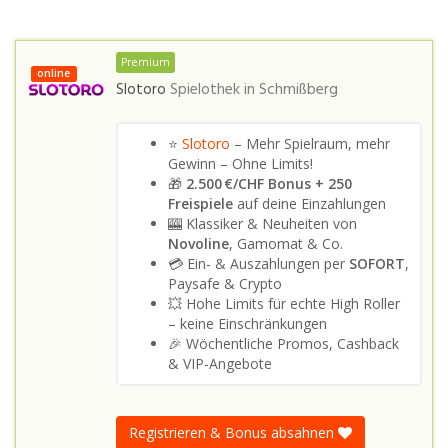
Premium
online
Slotoro
Spielothek in
Schmißberg
⭐
Slotoro
– Mehr Spielraum, mehr
Gewinn – Ohne Limits!
🎁
2.500 €/CHF Bonus + 250
Freispiele
auf deine Einzahlungen
🎰 Klassiker & Neuheiten von
Novoline
, Gamomat & Co.
💳 Ein- & Auszahlungen per
SOFORT
,
Paysafe & Crypto
💥 Hohe Limits für echte High Roller
– keine Einschränkungen
🎉 Wöchentliche Promos, Cashback
& VIP-Angebote
Registrieren & Bonus absahnen