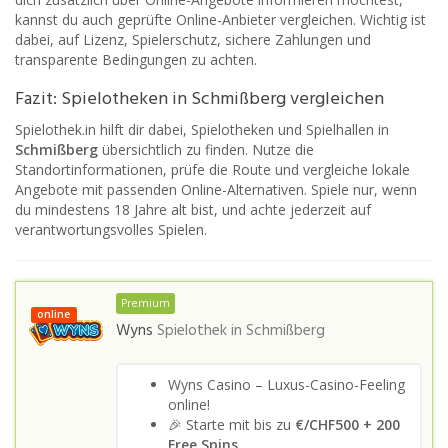
kannst du auch geprüfte Online-Anbieter vergleichen. Wichtig ist
dabei, auf Lizenz, Spielerschutz, sichere Zahlungen und
transparente Bedingungen zu achten.
Fazit: Spielotheken in Schmißberg vergleichen
Spielothek.in hilft dir dabei, Spielotheken und Spielhallen in
Schmißberg
übersichtlich zu finden. Nutze die
Standortinformationen, prüfe die Route und vergleiche lokale
Angebote mit passenden Online-Alternativen. Spiele nur, wenn
du mindestens 18 Jahre alt bist, und achte jederzeit auf
verantwortungsvolles Spielen.
Premium
online
Wyns
Spielothek in
Schmißberg
Wyns Casino – Luxus-Casino-Feeling
online!
🎉 Starte mit bis zu
€/CHF500 + 200
Free Spins