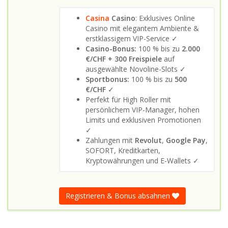
Casina
Casino
: Exklusives Online
Casino mit elegantem Ambiente &
erstklassigem VIP-Service ✓
Casino-Bonus:
100 % bis zu
2.000
€/CHF + 300 Freispiele
auf
ausgewählte Novoline-Slots ✓
Sportbonus:
100 % bis zu
500
€/CHF
✓
Perfekt für High Roller mit
persönlichem VIP-Manager, hohen
Limits und exklusiven Promotionen
✓
Zahlungen mit
Revolut
,
Google Pay
,
SOFORT, Kreditkarten,
Kryptowährungen und E-Wallets ✓
Registrieren & Bonus absahnen