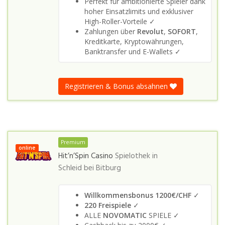
Perfekt für ambitionierte Spieler dank
hoher Einsatzlimits und exklusiver
High-Roller-Vorteile ✓
Zahlungen über
Revolut
,
SOFORT
,
Kreditkarte, Kryptowährungen,
Banktransfer und E-Wallets ✓
Registrieren & Bonus absahnen
Premium
online
Hit’n’Spin Casino
Spielothek in
Schleid bei Bitburg
Willkommensbonus 1200€/CHF
✓
220 Freispiele
✓
ALLE
NOVOMATIC
SPIELE ✓