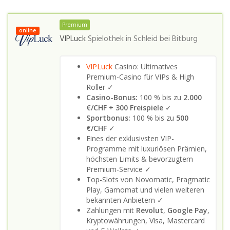
Premium
online
VIPLuck
Spielothek in
Schleid bei Bitburg
VIPLuck
Casino: Ultimatives
Premium-Casino für VIPs & High
Roller ✓
Casino-Bonus:
100 % bis zu
2.000
€/CHF + 300 Freispiele
✓
Sportbonus:
100 % bis zu
500
€/CHF
✓
Eines der exklusivsten VIP-
Programme mit luxuriösen Prämien,
höchsten Limits & bevorzugtem
Premium-Service ✓
Top-Slots von Novomatic, Pragmatic
Play, Gamomat und vielen weiteren
bekannten Anbietern ✓
Zahlungen mit
Revolut
,
Google Pay
,
Kryptowährungen, Visa, Mastercard