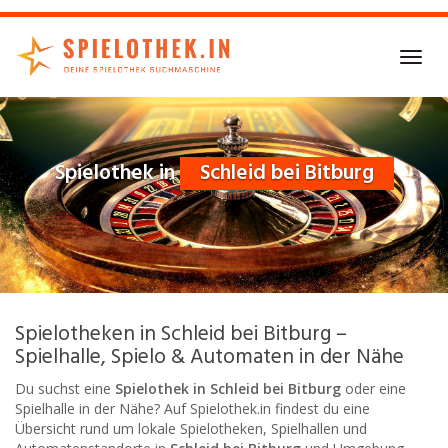
Skip
to
main
Toggl
content
navig
Spielothek in
Schleid bei Bitburg
Spielotheken in Schleid bei Bitburg –
Spielhalle, Spielo & Automaten in der Nähe
Du suchst eine
Spielothek in Schleid bei Bitburg
oder eine
Spielhalle in der Nähe? Auf Spielothek.in findest du eine
Übersicht rund um lokale Spielotheken, Spielhallen und