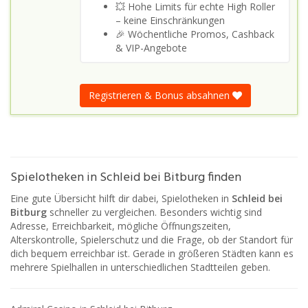
💥 Hohe Limits für echte High Roller
– keine Einschränkungen
🎉 Wöchentliche Promos, Cashback
& VIP-Angebote
Registrieren & Bonus absahnen
Spielotheken in Schleid bei Bitburg finden
Eine gute Übersicht hilft dir dabei, Spielotheken in
Schleid bei
Bitburg
schneller zu vergleichen. Besonders wichtig sind
Adresse, Erreichbarkeit, mögliche Öffnungszeiten,
Alterskontrolle, Spielerschutz und die Frage, ob der Standort für
dich bequem erreichbar ist. Gerade in größeren Städten kann es
mehrere Spielhallen in unterschiedlichen Stadtteilen geben.