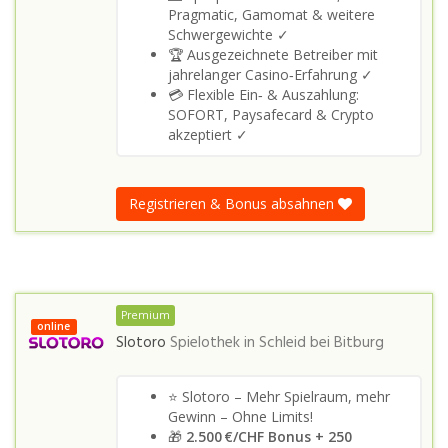
Pragmatic, Gamomat & weitere
Schwergewichte ✓
🏆 Ausgezeichnete Betreiber mit
jahrelanger Casino‑Erfahrung ✓
💳 Flexible Ein‑ & Auszahlung:
SOFORT, Paysafecard & Crypto
akzeptiert ✓
Registrieren & Bonus absahnen
Premium
online
Slotoro
Spielothek in
Schleid bei Bitburg
⭐ Slotoro – Mehr Spielraum, mehr
Gewinn – Ohne Limits!
🎁
2.500 €/CHF Bonus + 250