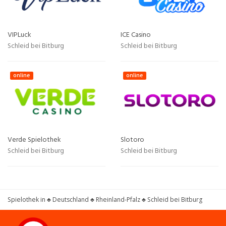
VIPLuck
ICE Casino
Schleid bei Bitburg
Schleid bei Bitburg
online
online
Verde Spielothek
Slotoro
Schleid bei Bitburg
Schleid bei Bitburg
Spielothek in
♣
Deutschland
♣
Rheinland-Pfalz
♣
Schleid bei Bitburg