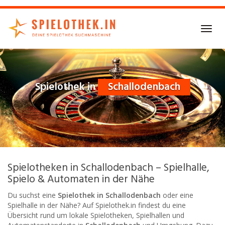
Skip
to
main
Toggl
content
navig
Spielothek in
Schallodenbach
Spielotheken in Schallodenbach – Spielhalle,
Spielo & Automaten in der Nähe
Du suchst eine
Spielothek in Schallodenbach
oder eine
Spielhalle in der Nähe? Auf Spielothek.in findest du eine
Übersicht rund um lokale Spielotheken, Spielhallen und