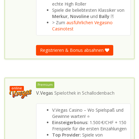
echte High Roller
Spiele die beliebtesten Klassiker von
Merkur
,
Novoline
und
Bally
🃏
> Zum
ausführlichen Vegasino
Casinotest
Registrieren & Bonus absahnen
Premium
online
V.Vegas
Spielothek in
Schallodenbach
V.Vegas Casino – Wo Spielspaß und
Gewinne warten! ⭐
Einsteigerbonus:
1.500 €/CHF + 150
Freispiele für die ersten Einzahlungen
Top Provider:
Spiele von