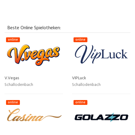
Beste Online Spielotheken:
online
online
V.Vegas
VIPLuck
Schallodenbach
Schallodenbach
online
online