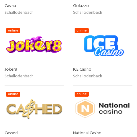
Casina
Golazzo
Schallodenbach
Schallodenbach
online
online
Joker8
ICE Casino
Schallodenbach
Schallodenbach
online
online
Cashed
National Casino