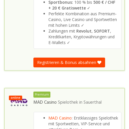
Sportbonus:
100 % bis
500 € / CHF
+ 20 € Gratiswette
✓
Perfekte Kombination aus Premium-
Casino, Live Casino und Sportwetten
mit hohen Limits ✓
Zahlungen mit
Revolut
,
SOFORT
,
Kreditkarten, Kryptowährungen und
E-Wallets ✓
Registrieren & Bonus absahnen
Premium
online
MAD Casino
Spielothek in
Sauerthal
MAD Casino
: Erstklassiges Spielothek
mit Sportwetten, VIP-Service und