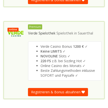
Premium
online
Verde Spielothek
Spielothek in
Sauerthal
Verde Casino Bonus
1200 €
✓
Keine LIMITS
✓
NOVOLINE
Slots ✓
220
FS
z.B. bei Sizzling Hot ✓
Online Casino des Monats ✓
Beste Zahlungsmethoden inklusive
SOFORT und Paysafe ✓
Registrieren & Bonus absahnen