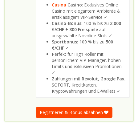
Casina
Casino
: Exklusives Online
Casino mit elegantem Ambiente &
erstklassigem VIP-Service ✓
Casino-Bonus:
100 % bis zu
2.000
€/CHF + 300 Freispiele
auf
ausgewählte Novoline-Slots ✓
Sportbonus:
100 % bis zu
500
€/CHF
✓
Perfekt für High Roller mit
persönlichem VIP-Manager, hohen
Limits und exklusiven Promotionen
✓
Zahlungen mit
Revolut
,
Google Pay
,
SOFORT, Kreditkarten,
Kryptowährungen und E-Wallets ✓
Registrieren & Bonus absahnen