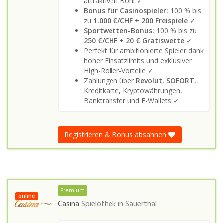
attraktiven Boni ✓
Bonus für Casinospieler:
100 % bis
zu
1.000 €/CHF + 200 Freispiele
✓
Sportwetten-Bonus:
100 % bis zu
250 €/CHF + 20 € Gratiswette
✓
Perfekt für ambitionierte Spieler dank
hoher Einsatzlimits und exklusiver
High-Roller-Vorteile ✓
Zahlungen über
Revolut
,
SOFORT
,
Kreditkarte, Kryptowährungen,
Banktransfer und E-Wallets ✓
Registrieren & Bonus absahnen
Premium
online
Casina
Spielothek in
Sauerthal