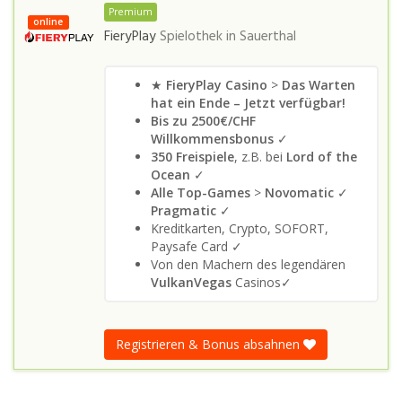
Premium
online
FieryPlay
Spielothek in
Sauerthal
★
FieryPlay Casino
>
Das Warten
hat ein Ende – Jetzt verfügbar!
Bis zu 2500€/CHF
Willkommensbonus
✓
350 Freispiele
, z.B. bei
Lord of the
Ocean
✓
Alle Top-Games
>
Novomatic
✓
Pragmatic
✓
Kreditkarten, Crypto, SOFORT,
Paysafe Card ✓
Von den Machern des legendären
VulkanVegas
Casinos✓
Registrieren & Bonus absahnen