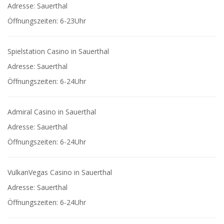
Adresse: Sauerthal
Öffnungszeiten: 6-23Uhr
Spielstation Casino in Sauerthal
Adresse: Sauerthal
Öffnungszeiten: 6-24Uhr
Admiral Casino in Sauerthal
Adresse: Sauerthal
Öffnungszeiten: 6-24Uhr
VulkanVegas Casino in Sauerthal
Adresse: Sauerthal
Öffnungszeiten: 6-24Uhr