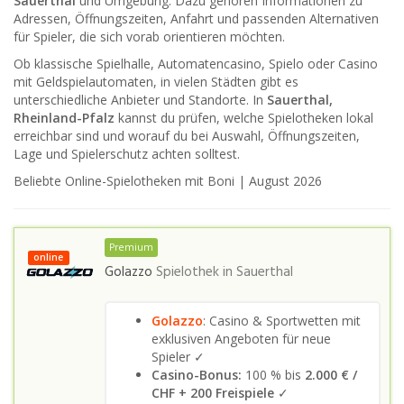
Sauerthal
und Umgebung. Dazu gehören Informationen zu
Adressen, Öffnungszeiten, Anfahrt und passenden Alternativen
für Spieler, die sich vorab orientieren möchten.
Ob klassische Spielhalle, Automatencasino, Spielo oder Casino
mit Geldspielautomaten, in vielen Städten gibt es
unterschiedliche Anbieter und Standorte. In
Sauerthal,
Rheinland-Pfalz
kannst du prüfen, welche Spielotheken lokal
erreichbar sind und worauf du bei Auswahl, Öffnungszeiten,
Lage und Spielerschutz achten solltest.
Beliebte Online-Spielotheken mit Boni | August 2026
Premium
online
Golazzo
Spielothek in
Sauerthal
Golazzo
: Casino & Sportwetten mit
exklusiven Angeboten für neue
Spieler ✓
Casino-Bonus:
100 % bis
2.000 € /
CHF + 200 Freispiele
✓