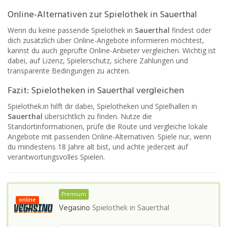
Online-Alternativen zur Spielothek in Sauerthal
Wenn du keine passende Spielothek in
Sauerthal
findest oder
dich zusätzlich über Online-Angebote informieren möchtest,
kannst du auch geprüfte Online-Anbieter vergleichen. Wichtig ist
dabei, auf Lizenz, Spielerschutz, sichere Zahlungen und
transparente Bedingungen zu achten.
Fazit: Spielotheken in Sauerthal vergleichen
Spielothek.in hilft dir dabei, Spielotheken und Spielhallen in
Sauerthal
übersichtlich zu finden. Nutze die
Standortinformationen, prüfe die Route und vergleiche lokale
Angebote mit passenden Online-Alternativen. Spiele nur, wenn
du mindestens 18 Jahre alt bist, und achte jederzeit auf
verantwortungsvolles Spielen.
Premium
online
Vegasino
Spielothek in
Sauerthal