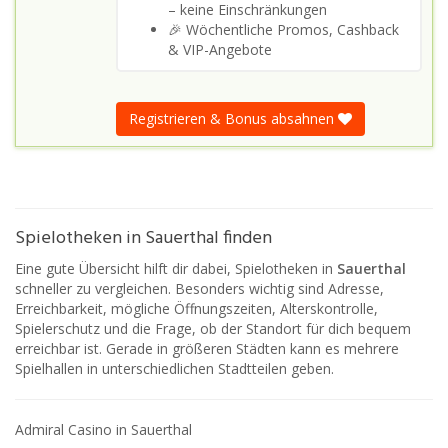
– keine Einschränkungen
🎉 Wöchentliche Promos, Cashback
& VIP-Angebote
Registrieren & Bonus absahnen
Spielotheken in Sauerthal finden
Eine gute Übersicht hilft dir dabei, Spielotheken in
Sauerthal
schneller zu vergleichen. Besonders wichtig sind Adresse,
Erreichbarkeit, mögliche Öffnungszeiten, Alterskontrolle,
Spielerschutz und die Frage, ob der Standort für dich bequem
erreichbar ist. Gerade in größeren Städten kann es mehrere
Spielhallen in unterschiedlichen Stadtteilen geben.
Admiral Casino in Sauerthal