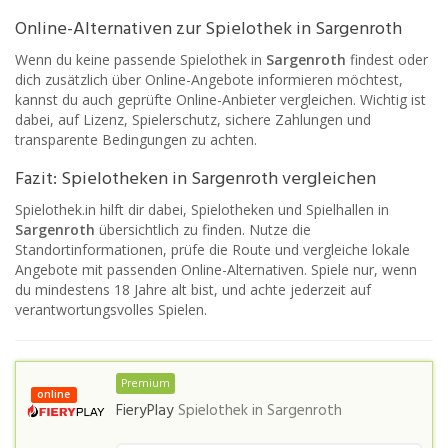
Online-Alternativen zur Spielothek in Sargenroth
Wenn du keine passende Spielothek in
Sargenroth
findest oder
dich zusätzlich über Online-Angebote informieren möchtest,
kannst du auch geprüfte Online-Anbieter vergleichen. Wichtig ist
dabei, auf Lizenz, Spielerschutz, sichere Zahlungen und
transparente Bedingungen zu achten.
Fazit: Spielotheken in Sargenroth vergleichen
Spielothek.in hilft dir dabei, Spielotheken und Spielhallen in
Sargenroth
übersichtlich zu finden. Nutze die
Standortinformationen, prüfe die Route und vergleiche lokale
Angebote mit passenden Online-Alternativen. Spiele nur, wenn
du mindestens 18 Jahre alt bist, und achte jederzeit auf
verantwortungsvolles Spielen.
Premium
online
FieryPlay
Spielothek in
Sargenroth