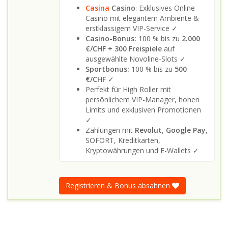
Casina
Casino
: Exklusives Online
Casino mit elegantem Ambiente &
erstklassigem VIP-Service ✓
Casino-Bonus:
100 % bis zu
2.000
€/CHF + 300 Freispiele
auf
ausgewählte Novoline-Slots ✓
Sportbonus:
100 % bis zu
500
€/CHF
✓
Perfekt für High Roller mit
persönlichem VIP-Manager, hohen
Limits und exklusiven Promotionen
✓
Zahlungen mit
Revolut
,
Google Pay
,
SOFORT, Kreditkarten,
Kryptowährungen und E-Wallets ✓
Registrieren & Bonus absahnen