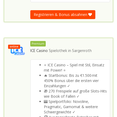
Registrieren & Bonus absahnen
Premium
online
ICE Casino
Spielothek in
Sargenroth
⭐ ICE Casino – Spiel mit Stil, Einsatz
mit Power! ⭐
🔥 Startbonus: Bis zu €1.500 mit
450% Bonus über die ersten vier
Einzahlungen ✓
🎁 270 Freispiele auf große Slots‑Hits
wie Book of Fallen ✓
🎰 Spielportfolio: Novoline,
Pragmatic, Gamomat & weitere
Schwergewichte ✓