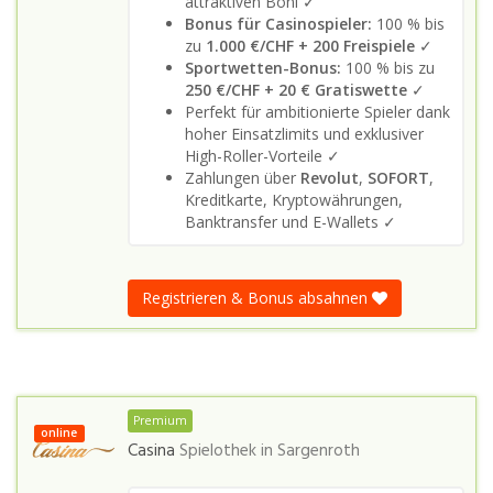
attraktiven Boni ✓
Bonus für Casinospieler:
100 % bis
zu
1.000 €/CHF + 200 Freispiele
✓
Sportwetten-Bonus:
100 % bis zu
250 €/CHF + 20 € Gratiswette
✓
Perfekt für ambitionierte Spieler dank
hoher Einsatzlimits und exklusiver
High-Roller-Vorteile ✓
Zahlungen über
Revolut
,
SOFORT
,
Kreditkarte, Kryptowährungen,
Banktransfer und E-Wallets ✓
Registrieren & Bonus absahnen
Premium
online
Casina
Spielothek in
Sargenroth