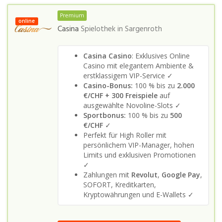
Premium
online
Casina
Spielothek in
Sargenroth
Casina Casino
: Exklusives Online
Casino mit elegantem Ambiente &
erstklassigem VIP-Service ✓
Casino-Bonus:
100 % bis zu
2.000
€/CHF + 300 Freispiele
auf
ausgewählte Novoline-Slots ✓
Sportbonus:
100 % bis zu
500
€/CHF
✓
Perfekt für High Roller mit
persönlichem VIP-Manager, hohen
Limits und exklusiven Promotionen
✓
Zahlungen mit
Revolut
,
Google Pay
,
SOFORT, Kreditkarten,
Kryptowährungen und E-Wallets ✓