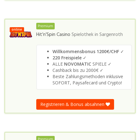
Premium
online
Hit’n’Spin Casino
Spielothek in
Sargenroth
Willkommensbonus 1200€/CHF
✓
220 Freispiele
✓
ALLE
NOVOMATIC
SPIELE ✓
Cashback bis zu 2000€ ✓
Beste Zahlungsmethoden inklusive
SOFORT, Paysafecard und Crypto!
Registrieren & Bonus absahnen
Premium