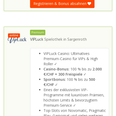
Registrieren & Bonus absahnen
Premium
online
VIPLuck
Spielothek in
Sargenroth
VIPLuck Casino: Ultimatives
Premium-Casino für VIPs & High
Roller ✓
Casino-Bonus:
100 % bis zu
2.000
€/CHF + 300 Freispiele
✓
Sportbonus:
100 % bis zu
500
€/CHF
✓
Eines der exklusivsten VIP-
Programme mit luxuriösen Prämien,
höchsten Limits & bevorzugtem
Premium-Service ✓
Top-Slots von Novomatic, Pragmatic
Play, Gamomat und vielen weiteren