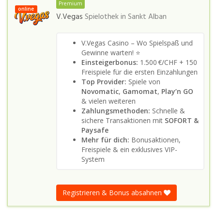
Premium
online
V.Vegas
Spielothek in
Sankt Alban
V.Vegas Casino – Wo Spielspaß und
Gewinne warten! ⭐
Einsteigerbonus:
1.500 €/CHF + 150
Freispiele für die ersten Einzahlungen
Top Provider:
Spiele von
Novomatic
,
Gamomat
,
Play’n GO
& vielen weiteren
Zahlungsmethoden:
Schnelle &
sichere Transaktionen mit
SOFORT &
Paysafe
Mehr für dich:
Bonusaktionen,
Freispiele & ein exklusives VIP-
System
Registrieren & Bonus absahnen