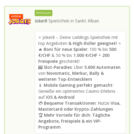
Premium
online
Joker8
Spielothek in
Sankt Alban
⭐ Joker8 – Deine Lieblings-Spielothek mit
top Angeboten
& High-Roller geeignet!
⭐
🔥
Boni für neue Spieler
: 100 % bis
500
€/CHF
& 50 % bis
1.000 €/CHF
+
200
Freispiele
geschenkt!
🎰
Slot-Paradies
: Über
5.600 Automaten
von
Novomatic, Merkur, Bally &
weiteren Top-Entwicklern
📱
Mobile Gaming perfekt gemacht
:
Genieße ein optimiertes Casino-Erlebnis
auf
iOS & Android
💳
Bequeme Transaktionen
: Nutze
Visa,
Mastercard oder Krypto-Zahlungen
🏆
Mehr Vorteile für dich
:
Tägliche
Angebote, Freispiele & ein VIP-
Programm