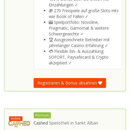
Einzahlungen ✓
🎁 270 Freispiele auf große Slots‑Hits
wie Book of Fallen ✓
🎰 Spielportfolio: Novoline,
Pragmatic, Gamomat & weitere
Schwergewichte ✓
🏆 Ausgezeichnete Betreiber mit
jahrelanger Casino‑Erfahrung ✓
💳 Flexible Ein‑ & Auszahlung:
SOFORT, Paysafecard & Crypto
akzeptiert ✓
Registrieren & Bonus absahnen
Premium
online
Cashed
Spielothek in
Sankt Alban