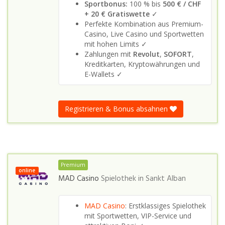
Sportbonus:
100 % bis
500 € / CHF
+ 20 € Gratiswette
✓
Perfekte Kombination aus Premium-
Casino, Live Casino und Sportwetten
mit hohen Limits ✓
Zahlungen mit
Revolut
,
SOFORT
,
Kreditkarten, Kryptowährungen und
E-Wallets ✓
Registrieren & Bonus absahnen
Premium
online
MAD Casino
Spielothek in
Sankt Alban
MAD Casino
: Erstklassiges Spielothek
mit Sportwetten, VIP-Service und