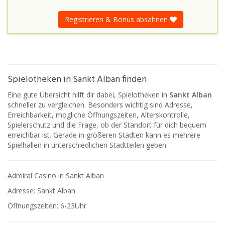
Registrieren & Bonus absahnen
Spielotheken in Sankt Alban finden
Eine gute Übersicht hilft dir dabei, Spielotheken in
Sankt Alban
schneller zu vergleichen. Besonders wichtig sind Adresse,
Erreichbarkeit, mögliche Öffnungszeiten, Alterskontrolle,
Spielerschutz und die Frage, ob der Standort für dich bequem
erreichbar ist. Gerade in größeren Städten kann es mehrere
Spielhallen in unterschiedlichen Stadtteilen geben.
Admiral Casino in Sankt Alban
Adresse: Sankt Alban
Öffnungszeiten: 6-23Uhr