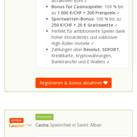
attraktiven Boni ✓
Bonus für Casinospieler:
100 % bis
zu
1.000 €/CHF + 200 Freispiele
✓
Sportwetten-Bonus:
100 % bis zu
250 €/CHF + 20 € Gratiswette
✓
Perfekt für ambitionierte Spieler dank
hoher Einsatzlimits und exklusiver
High-Roller-Vorteile ✓
Zahlungen über
Revolut
,
SOFORT
,
Kreditkarte, Kryptowährungen,
Banktransfer und E-Wallets ✓
Registrieren & Bonus absahnen
Premium
online
Casina
Spielothek in
Sankt Alban