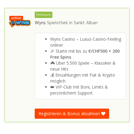
Premium
online
Wyns
Spielothek in
Sankt Alban
Wyns Casino – Luxus-Casino-Feeling
online!
🎉 Starte mit bis zu
€/CHF500 + 200
Free Spins
🎮 Über 5.500 Spiele – Klassiker &
neue Hits
💰 Einzahlungen mit Fiat & Krypto
möglich
👑 VIP-Club mit Boni, Limits &
persönlichem Support
Registrieren & Bonus absahnen