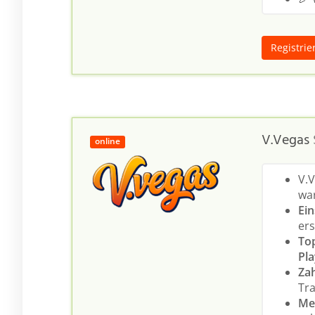
Registri
V.Vegas
online
V.
war
Ein
er
Top
Pl
Za
Tr
Meh