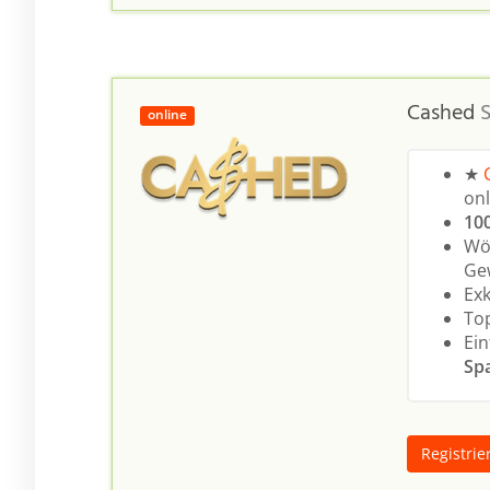
Cashed
S
online
★
onl
10
Wö
Ge
Exk
Top
Ei
Sp
Registri