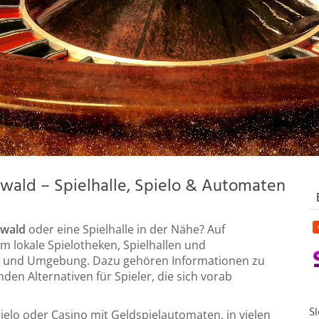
rwald – Spielhalle, Spielo & Automaten
rwald
oder eine Spielhalle in der Nähe? Auf
um lokale Spielotheken, Spielhallen und
und Umgebung. Dazu gehören Informationen zu
en Alternativen für Spieler, die sich vorab
S
ielo oder Casino mit Geldspielautomaten, in vielen