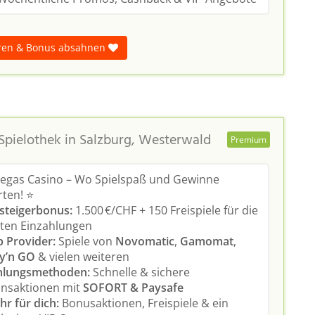
eren & Bonus absahnen
Spielothek in
Salzburg, Westerwald
Premium
Vegas Casino – Wo Spielspaß und Gewinne
ten! ⭐
steigerbonus:
1.500 €/CHF + 150 Freispiele für die
sten Einzahlungen
 Provider:
Spiele von
Novomatic
,
Gamomat
,
ay’n GO
& vielen weiteren
hlungsmethoden:
Schnelle & sichere
ansaktionen mit
SOFORT & Paysafe
r für dich:
Bonusaktionen, Freispiele & ein