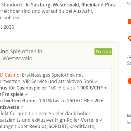
S
 Standorte. In
Salzburg, Westerwald, Rheinland-Pfalz
erreichbar sind und worauf du bei Auswahl,
 solltest.
st 2026
ino
Spielothek in
Premium
J
, Westerwald
S
D Casino
: Erstklassiges Spielothek mit
rtwetten, VIP-Service und attraktiven Boni ✓
us für Casinospieler:
100 % bis zu
1.000 €/CHF +
 Freispiele
✓
ortwetten-Bonus:
100 % bis zu
250 €/CHF + 20 €
atiswette
✓
fekt für ambitionierte Spieler dank hoher
M
satzlimits und exklusiver High-Roller-Vorteile ✓
S
hlungen über
Revolut
,
SOFORT
, Kreditkarte,