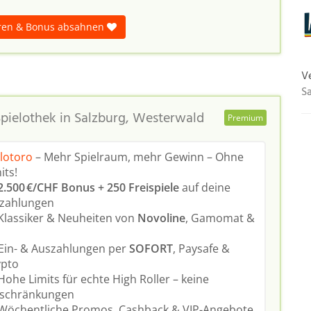
eren & Bonus absahnen
V
S
pielothek in
Salzburg, Westerwald
Premium
lotoro
– Mehr Spielraum, mehr Gewinn – Ohne
its!
2.500 €/CHF Bonus + 250 Freispiele
auf deine
nzahlungen
Klassiker & Neuheiten von
Novoline
, Gamomat &
 Ein- & Auszahlungen per
SOFORT
, Paysafe &
ypto
Hohe Limits für echte High Roller – keine
nschränkungen
 Wöchentliche Promos, Cashback & VIP-Angebote