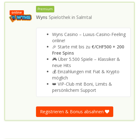
Premium
online
Wyns
Spielothek in
Salmtal
Wyns Casino – Luxus-Casino-Feeling
online!
🎉 Starte mit bis zu
€/CHF500 + 200
Free Spins
🎮 Über 5.500 Spiele – Klassiker &
neue Hits
💰 Einzahlungen mit Fiat & Krypto
möglich
👑 VIP-Club mit Boni, Limits &
persönlichem Support
Registrieren & Bonus absahnen