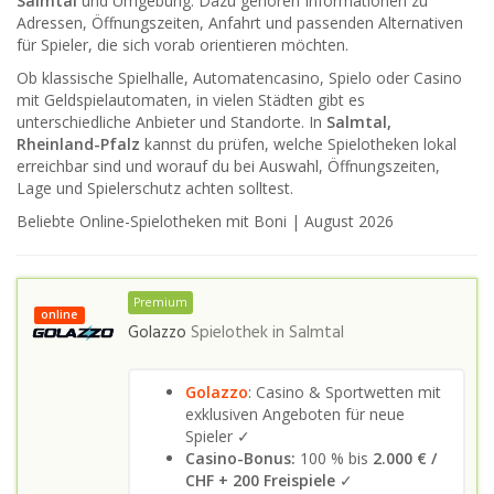
Salmtal
und Umgebung. Dazu gehören Informationen zu
Adressen, Öffnungszeiten, Anfahrt und passenden Alternativen
für Spieler, die sich vorab orientieren möchten.
Ob klassische Spielhalle, Automatencasino, Spielo oder Casino
mit Geldspielautomaten, in vielen Städten gibt es
unterschiedliche Anbieter und Standorte. In
Salmtal,
Rheinland-Pfalz
kannst du prüfen, welche Spielotheken lokal
erreichbar sind und worauf du bei Auswahl, Öffnungszeiten,
Lage und Spielerschutz achten solltest.
Beliebte Online-Spielotheken mit Boni | August 2026
Premium
online
Golazzo
Spielothek in
Salmtal
Golazzo
: Casino & Sportwetten mit
exklusiven Angeboten für neue
Spieler ✓
Casino-Bonus:
100 % bis
2.000 € /
CHF + 200 Freispiele
✓