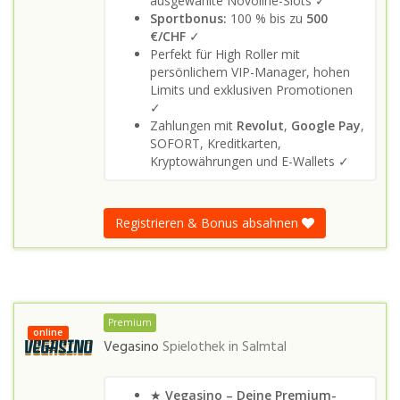
ausgewählte Novoline-Slots ✓
Sportbonus:
100 % bis zu
500
€/CHF
✓
Perfekt für High Roller mit
persönlichem VIP-Manager, hohen
Limits und exklusiven Promotionen
✓
Zahlungen mit
Revolut
,
Google Pay
,
SOFORT, Kreditkarten,
Kryptowährungen und E-Wallets ✓
Registrieren & Bonus absahnen
Premium
online
Vegasino
Spielothek in
Salmtal
★
Vegasino – Deine Premium-