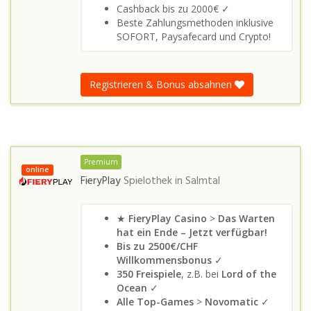
Cashback bis zu 2000€ ✓
Beste Zahlungsmethoden inklusive
SOFORT, Paysafecard und Crypto!
Registrieren & Bonus absahnen
Premium
online
FieryPlay
Spielothek in
Salmtal
★
FieryPlay Casino
>
Das Warten
hat ein Ende – Jetzt verfügbar!
Bis zu 2500€/CHF
Willkommensbonus
✓
350 Freispiele
, z.B. bei
Lord of the
Ocean
✓
Alle Top-Games
>
Novomatic
✓