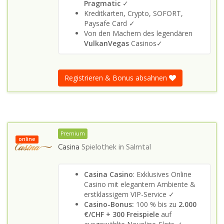
Pragmatic
✓
Kreditkarten, Crypto, SOFORT,
Paysafe Card ✓
Von den Machern des legendären
VulkanVegas
Casinos✓
Registrieren & Bonus absahnen
Premium
online
Casina
Spielothek in
Salmtal
Casina Casino
: Exklusives Online
Casino mit elegantem Ambiente &
erstklassigem VIP-Service ✓
Casino-Bonus:
100 % bis zu
2.000
€/CHF + 300 Freispiele
auf