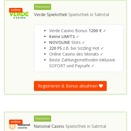
Premium
online
Verde Spielothek
Spielothek in
Salmtal
Verde Casino Bonus
1200 €
✓
Keine LIMITS
✓
NOVOLINE
Slots ✓
220
FS
z.B. bei Sizzling Hot ✓
Online Casino des Monats ✓
Beste Zahlungsmethoden inklusive
SOFORT und Paysafe ✓
Registrieren & Bonus absahnen
Premium
online
National Casino
Spielothek in
Salmtal