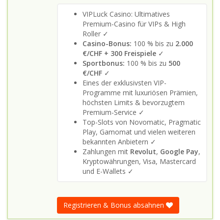
VIPLuck Casino: Ultimatives
Premium-Casino für VIPs & High
Roller ✓
Casino-Bonus:
100 % bis zu
2.000
€/CHF + 300 Freispiele
✓
Sportbonus:
100 % bis zu
500
€/CHF
✓
Eines der exklusivsten VIP-
Programme mit luxuriösen Prämien,
höchsten Limits & bevorzugtem
Premium-Service ✓
Top-Slots von Novomatic, Pragmatic
Play, Gamomat und vielen weiteren
bekannten Anbietern ✓
Zahlungen mit
Revolut
,
Google Pay
,
Kryptowährungen, Visa, Mastercard
und E-Wallets ✓
Registrieren & Bonus absahnen