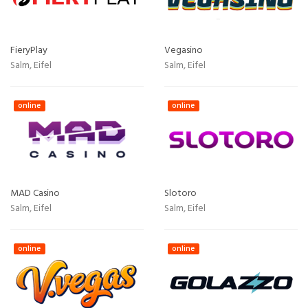
FieryPlay
Vegasino
Salm, Eifel
Salm, Eifel
online
online
MAD Casino
Slotoro
Salm, Eifel
Salm, Eifel
online
online