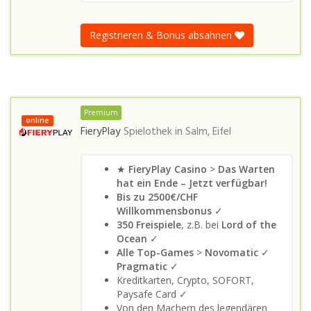
Registrieren & Bonus absahnen
Premium
online
FieryPlay
Spielothek in
Salm, Eifel
★
FieryPlay Casino
>
Das Warten
hat ein Ende – Jetzt verfügbar!
Bis zu 2500€/CHF
Willkommensbonus
✓
350 Freispiele
, z.B. bei
Lord of the
Ocean
✓
Alle Top-Games
>
Novomatic
✓
Pragmatic
✓
Kreditkarten, Crypto, SOFORT,
Paysafe Card ✓
Von den Machern des legendären