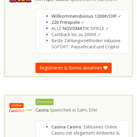
Willkommensbonus 1200€/CHF
✓
220 Freispiele
✓
ALLE
NOVOMATIC
SPIELE ✓
Cashback bis zu 2000€ ✓
Beste Zahlungsmethoden inklusive
SOFORT, Paysafecard und Crypto!
Registrieren & Bonus absahnen
Premium
online
Casina
Spielothek in
Salm, Eifel
Casina Casino
: Exklusives Online
Casino mit elegantem Ambiente &