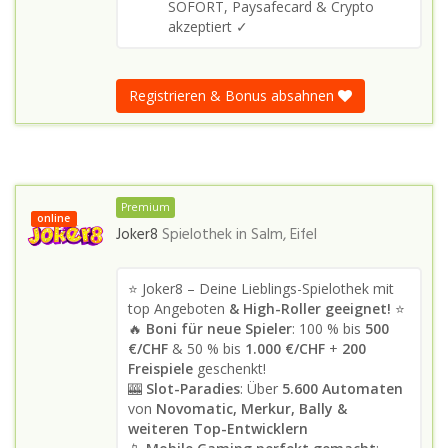
SOFORT, Paysafecard & Crypto
akzeptiert ✓
Registrieren & Bonus absahnen
Premium
online
Joker8
Spielothek in
Salm, Eifel
⭐ Joker8 – Deine Lieblings-Spielothek mit
top Angeboten
& High-Roller geeignet!
⭐
🔥
Boni für neue Spieler
: 100 % bis
500
€/CHF
& 50 % bis
1.000 €/CHF
+
200
Freispiele
geschenkt!
🎰
Slot-Paradies
: Über
5.600 Automaten
von
Novomatic, Merkur, Bally &
weiteren Top-Entwicklern