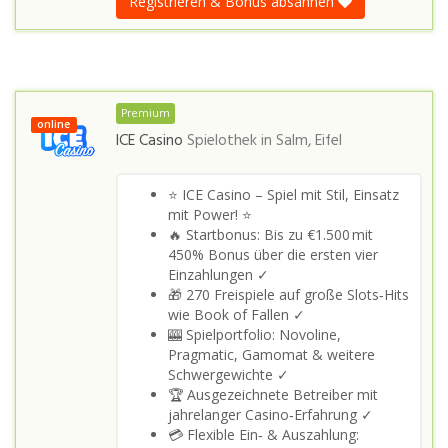
Registrieren & Bonus absahnen
Premium
online
ICE Casino
Spielothek in
Salm, Eifel
⭐ ICE Casino – Spiel mit Stil, Einsatz
mit Power! ⭐
🔥 Startbonus: Bis zu €1.500 mit
450% Bonus über die ersten vier
Einzahlungen ✓
🎁 270 Freispiele auf große Slots‑Hits
wie Book of Fallen ✓
🎰 Spielportfolio: Novoline,
Pragmatic, Gamomat & weitere
Schwergewichte ✓
🏆 Ausgezeichnete Betreiber mit
jahrelanger Casino‑Erfahrung ✓
💳 Flexible Ein‑ & Auszahlung: