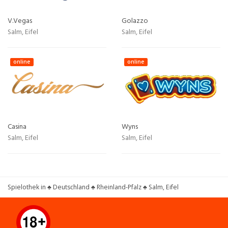
V.Vegas
Golazzo
Salm, Eifel
Salm, Eifel
online
online
Casina
Wyns
Salm, Eifel
Salm, Eifel
Spielothek in
♣
Deutschland
♣
Rheinland-Pfalz
♣
Salm, Eifel