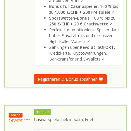
attraktiven Boni ✓
Bonus für Casinospieler:
100 % bis
zu
1.000 €/CHF + 200 Freispiele
✓
Sportwetten-Bonus:
100 % bis zu
250 €/CHF + 20 € Gratiswette
✓
Perfekt für ambitionierte Spieler dank
hoher Einsatzlimits und exklusiver
High-Roller-Vorteile ✓
Zahlungen über
Revolut
,
SOFORT
,
Kreditkarte, Kryptowährungen,
Banktransfer und E-Wallets ✓
Registrieren & Bonus absahnen
Premium
online
Casina
Spielothek in
Salm, Eifel