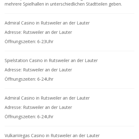
mehrere Spielhallen in unterschiedlichen Stadtteilen geben.
Admiral Casino in Rutsweiler an der Lauter
Adresse: Rutsweiler an der Lauter
Öffnungszeiten: 6-23Uhr
Spielstation Casino in Rutsweiler an der Lauter
Adresse: Rutsweiler an der Lauter
Öffnungszeiten: 6-24Uhr
Admiral Casino in Rutsweiler an der Lauter
Adresse: Rutsweiler an der Lauter
Öffnungszeiten: 6-24Uhr
VulkanVegas Casino in Rutsweiler an der Lauter