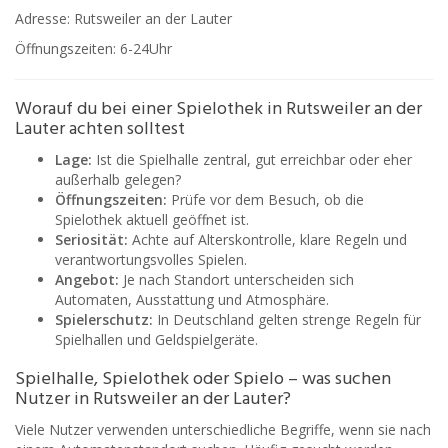
Adresse: Rutsweiler an der Lauter
Öffnungszeiten: 6-24Uhr
Worauf du bei einer Spielothek in Rutsweiler an der
Lauter achten solltest
Lage:
Ist die Spielhalle zentral, gut erreichbar oder eher
außerhalb gelegen?
Öffnungszeiten:
Prüfe vor dem Besuch, ob die
Spielothek aktuell geöffnet ist.
Seriosität:
Achte auf Alterskontrolle, klare Regeln und
verantwortungsvolles Spielen.
Angebot:
Je nach Standort unterscheiden sich
Automaten, Ausstattung und Atmosphäre.
Spielerschutz:
In Deutschland gelten strenge Regeln für
Spielhallen und Geldspielgeräte.
Spielhalle, Spielothek oder Spielo – was suchen
Nutzer in Rutsweiler an der Lauter?
Viele Nutzer verwenden unterschiedliche Begriffe, wenn sie nach