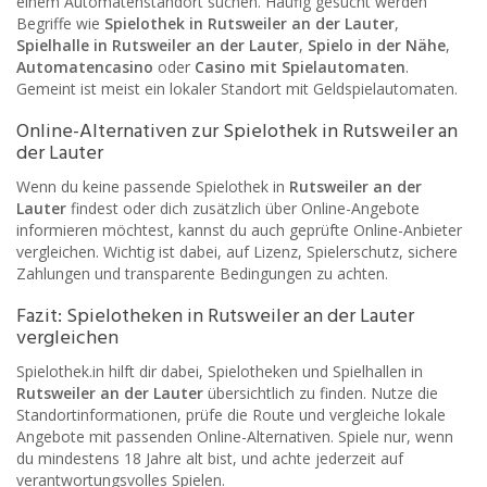
einem Automatenstandort suchen. Häufig gesucht werden
Begriffe wie
Spielothek in Rutsweiler an der Lauter
,
Spielhalle in Rutsweiler an der Lauter
,
Spielo in der Nähe
,
Automatencasino
oder
Casino mit Spielautomaten
.
Gemeint ist meist ein lokaler Standort mit Geldspielautomaten.
Online-Alternativen zur Spielothek in Rutsweiler an
der Lauter
Wenn du keine passende Spielothek in
Rutsweiler an der
Lauter
findest oder dich zusätzlich über Online-Angebote
informieren möchtest, kannst du auch geprüfte Online-Anbieter
vergleichen. Wichtig ist dabei, auf Lizenz, Spielerschutz, sichere
Zahlungen und transparente Bedingungen zu achten.
Fazit: Spielotheken in Rutsweiler an der Lauter
vergleichen
Spielothek.in hilft dir dabei, Spielotheken und Spielhallen in
Rutsweiler an der Lauter
übersichtlich zu finden. Nutze die
Standortinformationen, prüfe die Route und vergleiche lokale
Angebote mit passenden Online-Alternativen. Spiele nur, wenn
du mindestens 18 Jahre alt bist, und achte jederzeit auf
verantwortungsvolles Spielen.