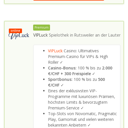
Premium
online
VIPLuck
Spielothek in
Rutsweiler an der Lauter
VIPLuck
Casino: Ultimatives
Premium-Casino für VIPs & High
Roller ✓
Casino-Bonus:
100 % bis zu
2.000
€/CHF + 300 Freispiele
✓
Sportbonus:
100 % bis zu
500
€/CHF
✓
Eines der exklusivsten VIP-
Programme mit luxuriösen Prämien,
höchsten Limits & bevorzugtem
Premium-Service ✓
Top-Slots von Novomatic, Pragmatic
Play, Gamomat und vielen weiteren
bekannten Anbietern ✓