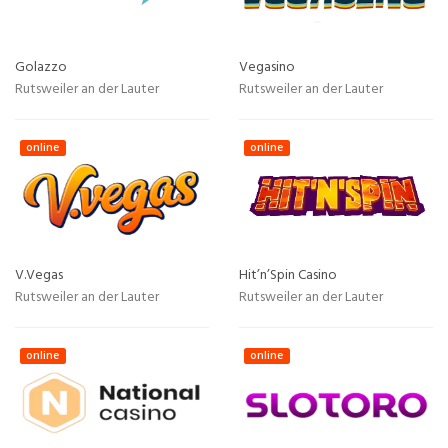
Golazzo
Vegasino
Rutsweiler an der Lauter
Rutsweiler an der Lauter
online
online
V.Vegas
Hit’n’Spin Casino
Rutsweiler an der Lauter
Rutsweiler an der Lauter
online
online