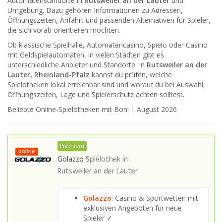
Automatenstandorte in
Rutsweiler an der Lauter
und
Umgebung. Dazu gehören Informationen zu Adressen,
Öffnungszeiten, Anfahrt und passenden Alternativen für Spieler,
die sich vorab orientieren möchten.
Ob klassische Spielhalle, Automatencasino, Spielo oder Casino
mit Geldspielautomaten, in vielen Städten gibt es
unterschiedliche Anbieter und Standorte. In
Rutsweiler an der
Lauter, Rheinland-Pfalz
kannst du prüfen, welche
Spielotheken lokal erreichbar sind und worauf du bei Auswahl,
Öffnungszeiten, Lage und Spielerschutz achten solltest.
Beliebte Online-Spielotheken mit Boni | August 2026
Premium
online
Golazzo
Spielothek in
Rutsweiler an der Lauter
Golazzo
: Casino & Sportwetten mit
exklusiven Angeboten für neue
Spieler ✓