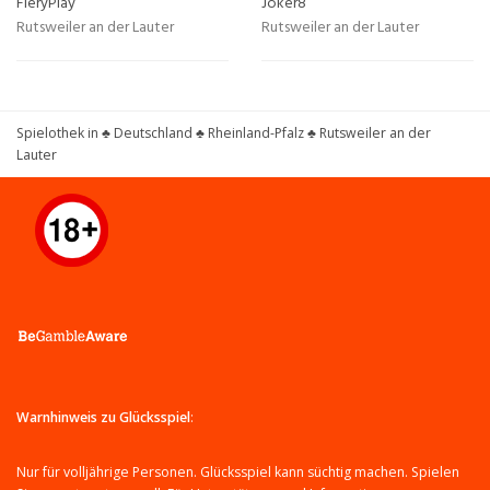
FieryPlay
Joker8
Rutsweiler an der Lauter
Rutsweiler an der Lauter
Spielothek in
♣
Deutschland
♣
Rheinland-Pfalz
♣
Rutsweiler an der
Lauter
Warnhinweis zu Glücksspiel
:
Nur für volljährige Personen. Glücksspiel kann süchtig machen. Spielen