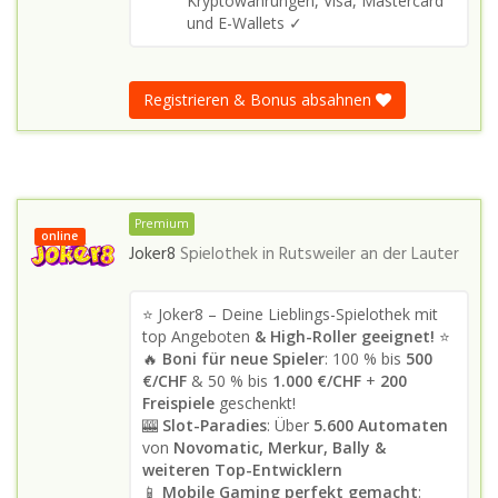
Kryptowährungen, Visa, Mastercard
und E-Wallets ✓
Registrieren & Bonus absahnen
Premium
online
Joker8
Spielothek in
Rutsweiler an der Lauter
⭐ Joker8 – Deine Lieblings-Spielothek mit
top Angeboten
& High-Roller geeignet!
⭐
🔥
Boni für neue Spieler
: 100 % bis
500
€/CHF
& 50 % bis
1.000 €/CHF
+
200
Freispiele
geschenkt!
🎰
Slot-Paradies
: Über
5.600 Automaten
von
Novomatic, Merkur, Bally &
weiteren Top-Entwicklern
📱
Mobile Gaming perfekt gemacht
: