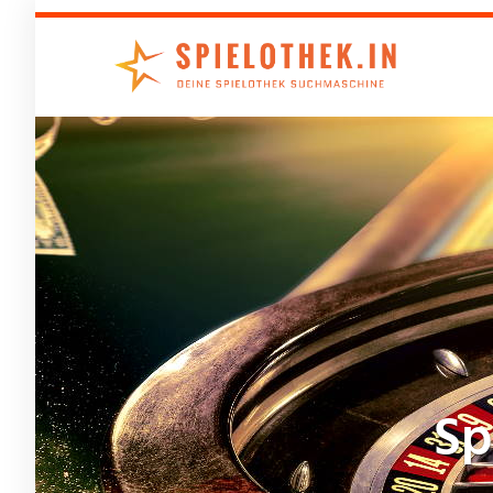
Skip
to
main
content
Sp