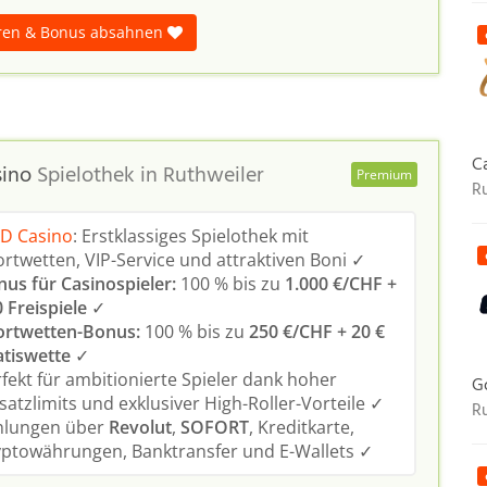
eren & Bonus absahnen
C
ino
Spielothek in
Ruthweiler
Premium
R
D Casino
: Erstklassiges Spielothek mit
rtwetten, VIP-Service und attraktiven Boni ✓
us für Casinospieler:
100 % bis zu
1.000 €/CHF +
 Freispiele
✓
ortwetten-Bonus:
100 % bis zu
250 €/CHF + 20 €
atiswette
✓
fekt für ambitionierte Spieler dank hoher
G
satzlimits und exklusiver High-Roller-Vorteile ✓
R
hlungen über
Revolut
,
SOFORT
, Kreditkarte,
yptowährungen, Banktransfer und E-Wallets ✓