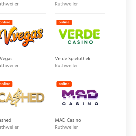
uthweiler
Ruthweiler
online
online
.Vegas
Verde Spielothek
uthweiler
Ruthweiler
online
online
ashed
MAD Casino
uthweiler
Ruthweiler