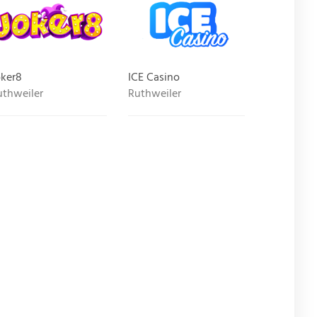
oker8
ICE Casino
uthweiler
Ruthweiler