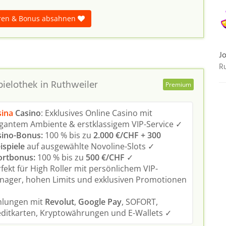
eren & Bonus absahnen
J
R
pielothek in
Ruthweiler
Premium
sina
Casino
: Exklusives Online Casino mit
egantem Ambiente & erstklassigem VIP-Service ✓
sino-Bonus:
100 % bis zu
2.000 €/CHF + 300
ispiele
auf ausgewählte Novoline-Slots ✓
ortbonus:
100 % bis zu
500 €/CHF
✓
fekt für High Roller mit persönlichem VIP-
nager, hohen Limits und exklusiven Promotionen
hlungen mit
Revolut
,
Google Pay
, SOFORT,
editkarten, Kryptowährungen und E-Wallets ✓