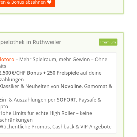
eren & Bonus absahnen
pielothek in
Ruthweiler
Premium
lotoro
– Mehr Spielraum, mehr Gewinn – Ohne
its!
2.500 €/CHF Bonus + 250 Freispiele
auf deine
nzahlungen
Klassiker & Neuheiten von
Novoline
, Gamomat &
 Ein- & Auszahlungen per
SOFORT
, Paysafe &
ypto
Hohe Limits für echte High Roller – keine
nschränkungen
 Wöchentliche Promos, Cashback & VIP-Angebote