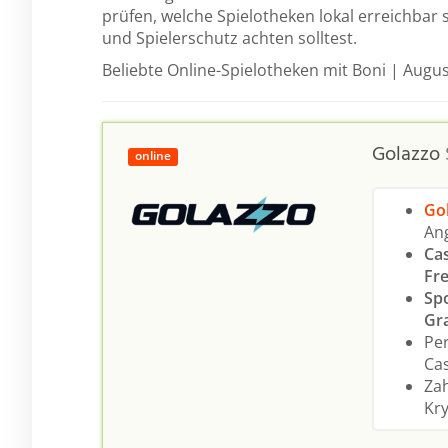
prüfen, welche Spielotheken lokal erreichbar
und Spielerschutz achten solltest.
Beliebte Online-Spielotheken mit Boni | Augu
Golazzo
online
Go
Ang
Ca
Fre
Sp
Gr
Pe
Ca
Za
Kr