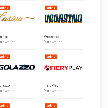
online
online
asina
Vegasino
uthweiler
Ruthweiler
online
online
olazzo
FieryPlay
uthweiler
Ruthweiler
online
online