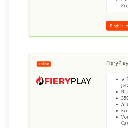
Kr
Registri
FieryPla
online
★
Jet
Bi
350
Al
Kre
Vo
Ca