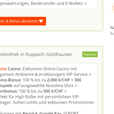
yptowährungen, Banktransfer und E-Wallets ✓
eren & Bonus absahnen
N
R
pielothek in
Ruppach-Goldhausen
Premium
sina
Casino
: Exklusives Online Casino mit
egantem Ambiente & erstklassigem VIP-Service ✓
sino-Bonus:
100 % bis zu
2.000 €/CHF + 300
ispiele
auf ausgewählte Novoline-Slots ✓
ortbonus:
100 % bis zu
500 €/CHF
✓
fekt für High Roller mit persönlichem VIP-
nager, hohen Limits und exklusiven Promotionen
hlungen mit
Revolut
,
Google Pay
, SOFORT,