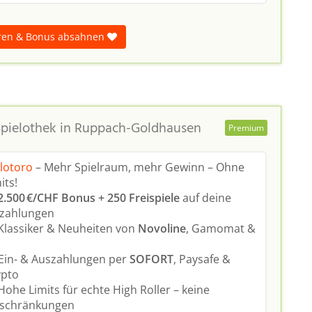
eren & Bonus absahnen
pielothek in
Ruppach-Goldhausen
Premium
lotoro
– Mehr Spielraum, mehr Gewinn – Ohne
its!
2.500 €/CHF Bonus + 250 Freispiele
auf deine
nzahlungen
Klassiker & Neuheiten von
Novoline
, Gamomat &
 Ein- & Auszahlungen per
SOFORT
, Paysafe &
ypto
Hohe Limits für echte High Roller – keine
nschränkungen