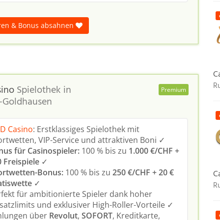
eren & Bonus absahnen
C
R
ino
Spielothek in
Premium
-Goldhausen
D Casino
: Erstklassiges Spielothek mit
rtwetten, VIP-Service und attraktiven Boni ✓
us für Casinospieler:
100 % bis zu
1.000 €/CHF +
 Freispiele
✓
ortwetten-Bonus:
100 % bis zu
250 €/CHF + 20 €
C
atiswette
✓
R
fekt für ambitionierte Spieler dank hoher
satzlimits und exklusiver High-Roller-Vorteile ✓
hlungen über
Revolut
,
SOFORT
, Kreditkarte,