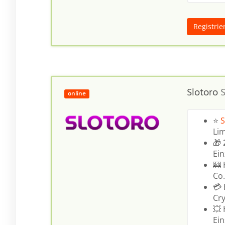
Registri
Slotoro
S
online
⭐
S
Lim
🎁
Ei
🎰 
Co.
💳
Cr
💥 
Ei