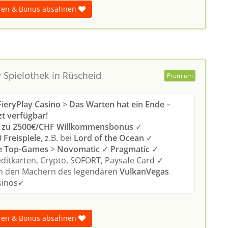
eren & Bonus absahnen
y
Spielothek in
Rüscheid
Premium
FieryPlay Casino
>
Das Warten hat ein Ende –
zt verfügbar!
s zu 2500€/CHF Willkommensbonus
✓
 Freispiele
, z.B. bei
Lord of the Ocean
✓
le Top-Games
>
Novomatic
✓
Pragmatic
✓
ditkarten, Crypto, SOFORT, Paysafe Card ✓
n den Machern des legendären
VulkanVegas
sinos✓
eren & Bonus absahnen