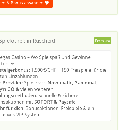
eren & Bonus absahnen
Spielothek in
Rüscheid
Premium
Vegas Casino – Wo Spielspaß und Gewinne
ten! ⭐
steigerbonus:
1.500 €/CHF + 150 Freispiele für die
sten Einzahlungen
 Provider:
Spiele von
Novomatic
,
Gamomat
,
ay’n GO
& vielen weiteren
hlungsmethoden:
Schnelle & sichere
ansaktionen mit
SOFORT & Paysafe
r für dich:
Bonusaktionen, Freispiele & ein
lusives VIP-System