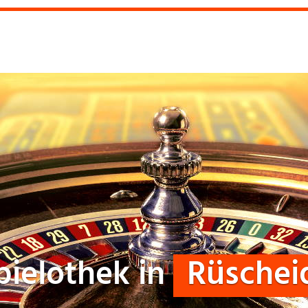
pielothek in
Rüschei