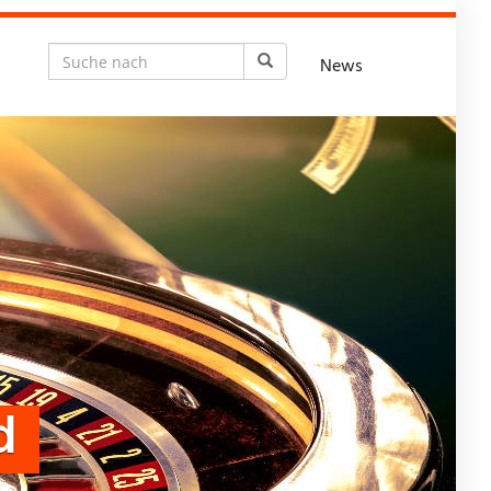
News
d