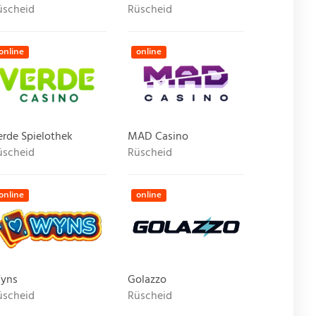
üscheid
Rüscheid
online
online
erde Spielothek
MAD Casino
üscheid
Rüscheid
online
online
yns
Golazzo
üscheid
Rüscheid