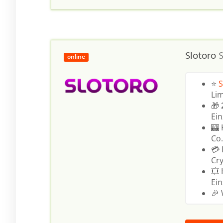
Slotoro
S
online
⭐
S
Lim
🎁
Ei
🎰 
Co.
💳
Cr
💥 
Ei
🎉