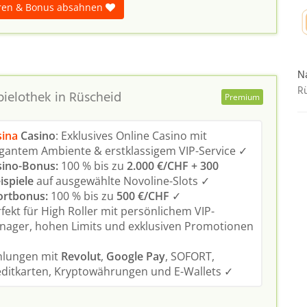
eren & Bonus absahnen
N
R
pielothek in
Rüscheid
Premium
sina
Casino
: Exklusives Online Casino mit
egantem Ambiente & erstklassigem VIP-Service ✓
sino-Bonus:
100 % bis zu
2.000 €/CHF + 300
ispiele
auf ausgewählte Novoline-Slots ✓
ortbonus:
100 % bis zu
500 €/CHF
✓
fekt für High Roller mit persönlichem VIP-
nager, hohen Limits und exklusiven Promotionen
hlungen mit
Revolut
,
Google Pay
, SOFORT,
editkarten, Kryptowährungen und E-Wallets ✓