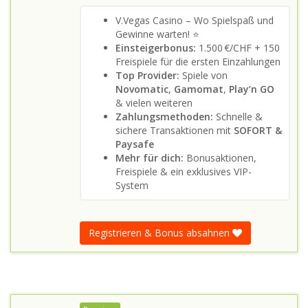
V.Vegas Casino – Wo Spielspaß und
Gewinne warten! ⭐
Einsteigerbonus:
1.500 €/CHF + 150
Freispiele für die ersten Einzahlungen
Top Provider:
Spiele von
Novomatic
,
Gamomat
,
Play’n GO
& vielen weiteren
Zahlungsmethoden:
Schnelle &
sichere Transaktionen mit
SOFORT &
Paysafe
Mehr für dich:
Bonusaktionen,
Freispiele & ein exklusives VIP-
System
Registrieren & Bonus absahnen