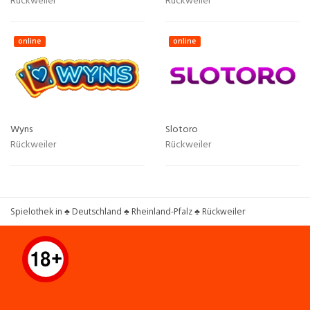
Rückweiler
Rückweiler
online
online
Wyns
Slotoro
Rückweiler
Rückweiler
Spielothek in
♣
Deutschland
♣
Rheinland-Pfalz
♣
Rückweiler