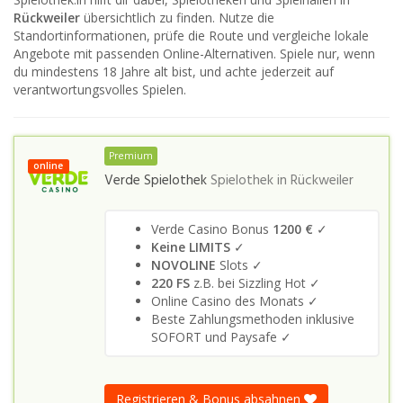
Rückweiler
übersichtlich zu finden. Nutze die
Standortinformationen, prüfe die Route und vergleiche lokale
Angebote mit passenden Online-Alternativen. Spiele nur, wenn
du mindestens 18 Jahre alt bist, und achte jederzeit auf
verantwortungsvolles Spielen.
Premium
online
Verde Spielothek
Spielothek in
Rückweiler
Verde Casino Bonus
1200 €
✓
Keine LIMITS
✓
NOVOLINE
Slots ✓
220
FS
z.B. bei Sizzling Hot ✓
Online Casino des Monats ✓
Beste Zahlungsmethoden inklusive
SOFORT und Paysafe ✓
Registrieren & Bonus absahnen