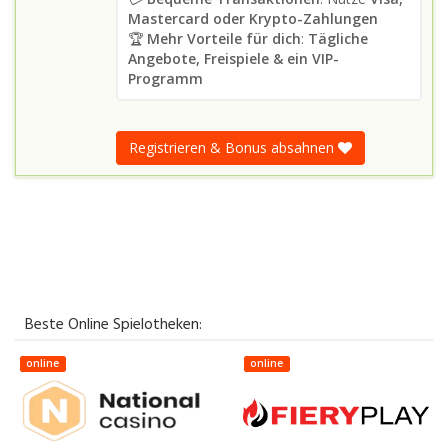
Mastercard oder Krypto-Zahlungen
🏆
Mehr Vorteile für dich
:
Tägliche
Angebote, Freispiele & ein VIP-
Programm
Registrieren & Bonus absahnen
Beste Online Spielotheken:
online
online