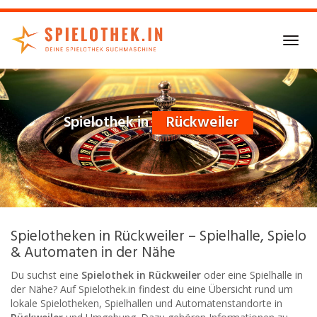
Skip
to
main
Toggl
content
navig
Spielothek in
Rückweiler
Spielotheken in Rückweiler – Spielhalle, Spielo
& Automaten in der Nähe
Du suchst eine
Spielothek in Rückweiler
oder eine Spielhalle in
der Nähe? Auf Spielothek.in findest du eine Übersicht rund um
lokale Spielotheken, Spielhallen und Automatenstandorte in