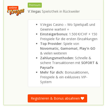
Premium
online
V.Vegas
Spielothek in
Rückweiler
V.Vegas Casino – Wo Spielspaß und
Gewinne warten! ⭐
Einsteigerbonus:
1.500 €/CHF + 150
Freispiele für die ersten Einzahlungen
Top Provider:
Spiele von
Novomatic
,
Gamomat
,
Play’n GO
& vielen weiteren
Zahlungsmethoden:
Schnelle &
sichere Transaktionen mit
SOFORT &
Paysafe
Mehr für dich:
Bonusaktionen,
Freispiele & ein exklusives VIP-
System
Registrieren & Bonus absahnen