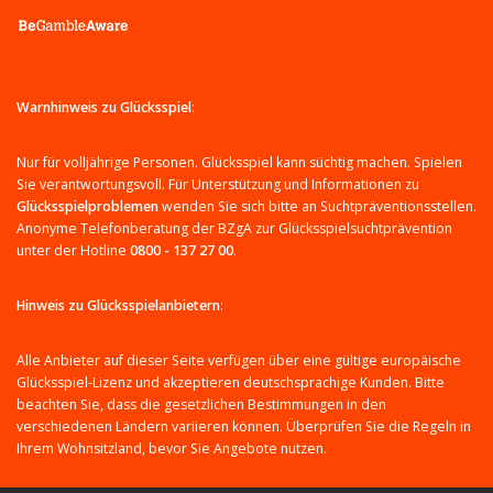
Warnhinweis zu Glücksspiel
:
Nur für volljährige Personen. Glücksspiel kann süchtig machen. Spielen
Sie verantwortungsvoll. Für Unterstützung und Informationen zu
Glücksspielproblemen
wenden Sie sich bitte an Suchtpräventionsstellen.
Anonyme Telefonberatung der BZgA zur Glücksspielsuchtprävention
unter der Hotline
0800 - 137 27 00
.
Hinweis zu Glücksspielanbietern
:
Alle Anbieter auf dieser Seite verfügen über eine gültige europäische
Glücksspiel-Lizenz und akzeptieren deutschsprachige Kunden. Bitte
beachten Sie, dass die gesetzlichen Bestimmungen in den
verschiedenen Ländern variieren können. Überprüfen Sie die Regeln in
Ihrem Wohnsitzland, bevor Sie Angebote nutzen.