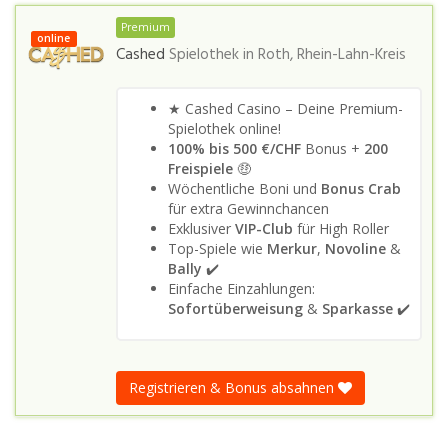
Premium
online
Cashed
Spielothek in
Roth, Rhein-Lahn-Kreis
★ Cashed Casino – Deine Premium-
Spielothek online!
100% bis 500 €/CHF
Bonus +
200
Freispiele
🤑
Wöchentliche Boni und
Bonus Crab
für extra Gewinnchancen
Exklusiver
VIP-Club
für High Roller
Top-Spiele wie
Merkur
,
Novoline
&
Bally
✔️
Einfache Einzahlungen:
Sofortüberweisung
&
Sparkasse
✔️
Registrieren & Bonus absahnen