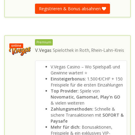
Registrieren & Bonus absahnen
Premium
online
V.Vegas
Spielothek in
Roth, Rhein-Lahn-Kreis
V.Vegas Casino – Wo Spielspaß und
Gewinne warten! ⭐
Einsteigerbonus:
1.500 €/CHF + 150
Freispiele für die ersten Einzahlungen
Top Provider:
Spiele von
Novomatic
,
Gamomat
,
Play’n GO
& vielen weiteren
Zahlungsmethoden:
Schnelle &
sichere Transaktionen mit
SOFORT &
Paysafe
Mehr für dich:
Bonusaktionen,
Freispiele & ein exklusives VIP-