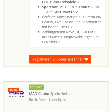
CHF + 200 Freispiele
✓
Sportbonus:
100 % bis
500 € / CHF
+ 20 € Gratiswette
✓
Perfekte Kombination aus Premium-
Casino, Live Casino und Sportwetten
mit hohen Limits ✓
Zahlungen mit
Revolut
,
SOFORT
,
Kreditkarten, Kryptowährungen und
E-Wallets ✓
Registrieren & Bonus absahnen
Premium
online
MAD Casino
Spielothek in
Roth, Rhein-Lahn-Kreis