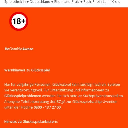
Spielothek in
♣
Deutschland
♣
Rheinland-Pfalz
♣
Roth, Rhein-Lahn-Kreis
Warnhinweis zu Glücksspiel
:
Nur für volljährige Personen. Glücksspiel kann süchtig machen. Spielen
Sie verantwortungsvoll. Für Unterstützung und Informationen zu
Glücksspielproblemen
wenden Sie sich bitte an Suchtpräventionsstellen.
Anonyme Telefonberatung der BZgA zur Glücksspielsuchtprävention
unter der Hotline
0800 - 137 27 00
.
Hinweis zu Glücksspielanbietern
: