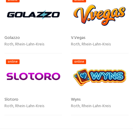
Golazzo
V.Vegas
Roth, Rhein-Lahn-Kreis
Roth, Rhein-Lahn-Kreis
online
online
Slotoro
Wyns
Roth, Rhein-Lahn-Kreis
Roth, Rhein-Lahn-Kreis