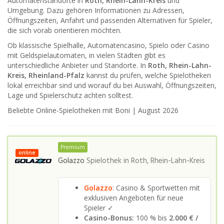
Automatenstandorte in
Roth, Rhein-Lahn-Kreis
und
Umgebung. Dazu gehören Informationen zu Adressen,
Öffnungszeiten, Anfahrt und passenden Alternativen für Spieler,
die sich vorab orientieren möchten.
Ob klassische Spielhalle, Automatencasino, Spielo oder Casino
mit Geldspielautomaten, in vielen Städten gibt es
unterschiedliche Anbieter und Standorte. In
Roth, Rhein-Lahn-
Kreis, Rheinland-Pfalz
kannst du prüfen, welche Spielotheken
lokal erreichbar sind und worauf du bei Auswahl, Öffnungszeiten,
Lage und Spielerschutz achten solltest.
Beliebte Online-Spielotheken mit Boni | August 2026
Premium
online
Golazzo
Spielothek in
Roth, Rhein-Lahn-Kreis
Golazzo
: Casino & Sportwetten mit
exklusiven Angeboten für neue
Spieler ✓
Casino-Bonus:
100 % bis
2.000 € /