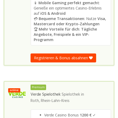
📱
Mobile Gaming perfekt gemacht
:
Genieße ein optimiertes Casino-Erlebnis
auf
iOS & Android
💳
Bequeme Transaktionen
: Nutze
Visa,
Mastercard oder Krypto-Zahlungen
🏆
Mehr Vorteile für dich
:
Tägliche
Angebote, Freispiele & ein VIP-
Programm
Registrieren & Bonus absahnen
Premium
online
Verde Spielothek
Spielothek in
Roth, Rhein-Lahn-Kreis
Verde Casino Bonus
1200 €
✓