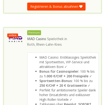
Registrieren & Bonus absahnen
Premium
online
MAD Casino
Spielothek in
Roth, Rhein-Lahn-Kreis
MAD Casino: Erstklassiges Spielothek
mit Sportwetten, VIP-Service und
attraktiven Boni ✓
Bonus für Casinospieler:
100 % bis
zu
1.000 €/CHF + 200 Freispiele
✓
Sportwetten-Bonus:
100 % bis zu
250 €/CHF + 20 € Gratiswette
✓
Perfekt für ambitionierte Spieler dank
hoher Einsatzlimits und exklusiver
High-Roller-Vorteile ✓
Zahlungen über
Revolut
,
SOFORT
,