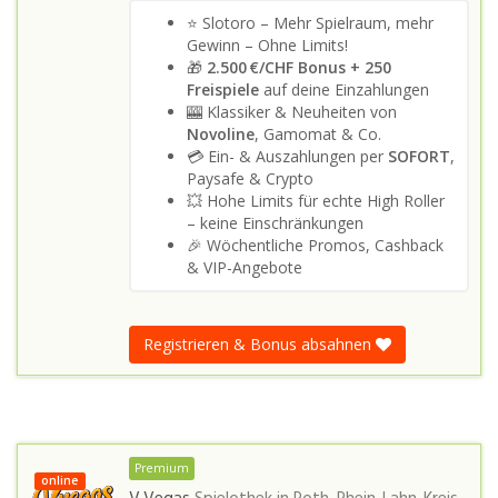
⭐ Slotoro – Mehr Spielraum, mehr
Gewinn – Ohne Limits!
🎁
2.500 €/CHF Bonus + 250
Freispiele
auf deine Einzahlungen
🎰 Klassiker & Neuheiten von
Novoline
, Gamomat & Co.
💳 Ein- & Auszahlungen per
SOFORT
,
Paysafe & Crypto
💥 Hohe Limits für echte High Roller
– keine Einschränkungen
🎉 Wöchentliche Promos, Cashback
& VIP-Angebote
Registrieren & Bonus absahnen
Premium
online