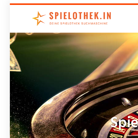
Skip
to
main
content
Spie