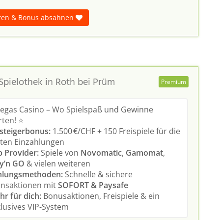
eren & Bonus absahnen
Spielothek in
Roth bei Prüm
Premium
Vegas Casino – Wo Spielspaß und Gewinne
ten! ⭐
steigerbonus:
1.500 €/CHF + 150 Freispiele für die
sten Einzahlungen
 Provider:
Spiele von
Novomatic
,
Gamomat
,
ay’n GO
& vielen weiteren
hlungsmethoden:
Schnelle & sichere
ansaktionen mit
SOFORT & Paysafe
r für dich:
Bonusaktionen, Freispiele & ein
lusives VIP-System