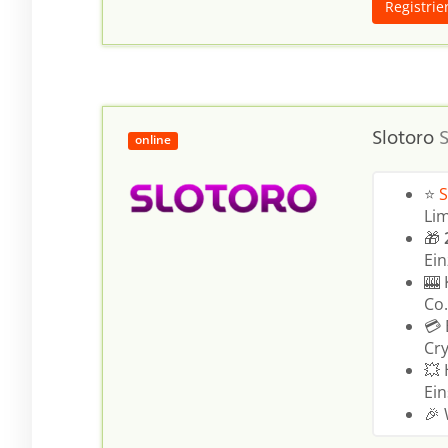
Registri
Slotoro
S
online
⭐
S
Lim
🎁
Ei
🎰 
Co.
💳
Cr
💥 
Ei
🎉