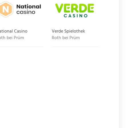
ational Casino
Verde Spielothek
oth bei Prüm
Roth bei Prüm