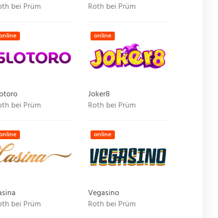
oth bei Prüm
Roth bei Prüm
online
online
lotoro
Joker8
oth bei Prüm
Roth bei Prüm
online
online
asina
Vegasino
oth bei Prüm
Roth bei Prüm