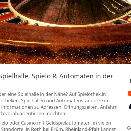
Spielhalle, Spielo & Automaten in der
er eine Spielhalle in der Nähe? Auf Spielothek.in
elotheken, Spielhallen und Automatenstandorte in
nformationen zu Adressen, Öffnungszeiten, Anfahrt
ich vorab orientieren möchten.
ielo oder Casino mit Geldspielautomaten, in vielen
G
 Standorte. In
Roth bei Prüm, Rheinland-Pfalz
kannst