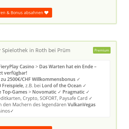
eren & Bonus absahnen
y
Spielothek in
Roth bei Prüm
Premium
FieryPlay Casino
>
Das Warten hat ein Ende –
zt verfügbar!
s zu 2500€/CHF Willkommensbonus
✓
 Freispiele
, z.B. bei
Lord of the Ocean
✓
le Top-Games
>
Novomatic
✓
Pragmatic
✓
ditkarten, Crypto, SOFORT, Paysafe Card ✓
n den Machern des legendären
VulkanVegas
sinos✓