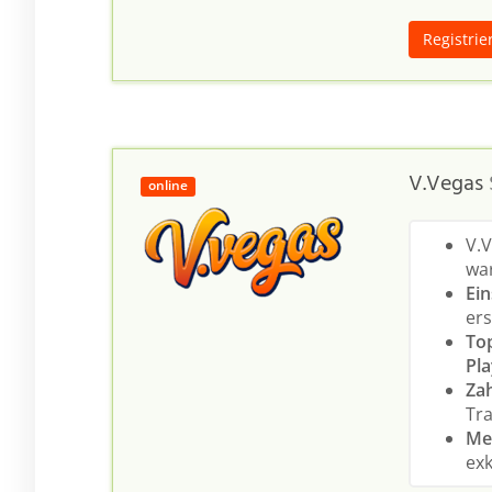
Registri
V.Vegas
online
V.
war
Ein
er
Top
Pl
Za
Tr
Meh
exk