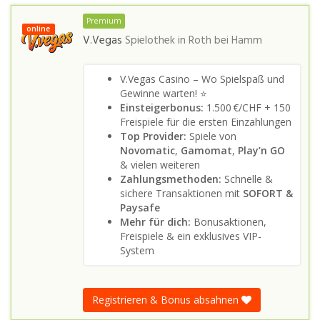
Premium
online
V.Vegas
Spielothek in
Roth bei Hamm
V.Vegas Casino – Wo Spielspaß und
Gewinne warten! ⭐
Einsteigerbonus:
1.500 €/CHF + 150
Freispiele für die ersten Einzahlungen
Top Provider:
Spiele von
Novomatic
,
Gamomat
,
Play’n GO
& vielen weiteren
Zahlungsmethoden:
Schnelle &
sichere Transaktionen mit
SOFORT &
Paysafe
Mehr für dich:
Bonusaktionen,
Freispiele & ein exklusives VIP-
System
Registrieren & Bonus absahnen