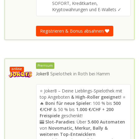
SOFORT, Kreditkarten,
Kryptowährungen und E-Wallets ✓
Registrieren & Bonus absahnen
Premium
online
Joker8
Spielothek in
Roth bei Hamm
⭐ Joker8 – Deine Lieblings-Spielothek mit
top Angeboten
& High-Roller geeignet!
⭐
🔥
Boni für neue Spieler
: 100 % bis
500
€/CHF
& 50 % bis
1.000 €/CHF
+
200
Freispiele
geschenkt!
🎰
Slot-Paradies
: Über
5.600 Automaten
von
Novomatic, Merkur, Bally &
weiteren Top-Entwicklern