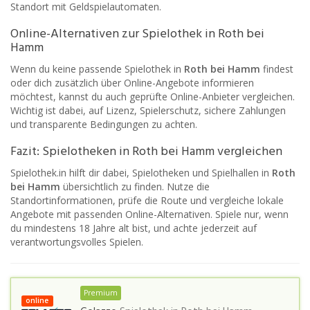
Standort mit Geldspielautomaten.
Online-Alternativen zur Spielothek in Roth bei
Hamm
Wenn du keine passende Spielothek in
Roth bei Hamm
findest
oder dich zusätzlich über Online-Angebote informieren
möchtest, kannst du auch geprüfte Online-Anbieter vergleichen.
Wichtig ist dabei, auf Lizenz, Spielerschutz, sichere Zahlungen
und transparente Bedingungen zu achten.
Fazit: Spielotheken in Roth bei Hamm vergleichen
Spielothek.in hilft dir dabei, Spielotheken und Spielhallen in
Roth
bei Hamm
übersichtlich zu finden. Nutze die
Standortinformationen, prüfe die Route und vergleiche lokale
Angebote mit passenden Online-Alternativen. Spiele nur, wenn
du mindestens 18 Jahre alt bist, und achte jederzeit auf
verantwortungsvolles Spielen.
Premium
online