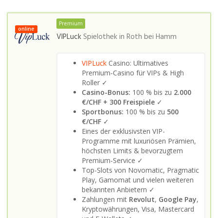
Premium
online
VIPLuck
Spielothek in
Roth bei Hamm
VIPLuck
Casino: Ultimatives
Premium-Casino für VIPs & High
Roller ✓
Casino-Bonus:
100 % bis zu
2.000
€/CHF + 300 Freispiele
✓
Sportbonus:
100 % bis zu
500
€/CHF
✓
Eines der exklusivsten VIP-
Programme mit luxuriösen Prämien,
höchsten Limits & bevorzugtem
Premium-Service ✓
Top-Slots von Novomatic, Pragmatic
Play, Gamomat und vielen weiteren
bekannten Anbietern ✓
Zahlungen mit
Revolut
,
Google Pay
,
Kryptowährungen, Visa, Mastercard