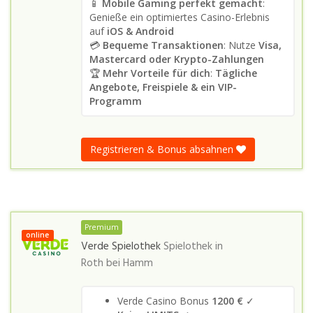
📱
Mobile Gaming perfekt gemacht
:
Genieße ein optimiertes Casino-Erlebnis
auf
iOS & Android
💳
Bequeme Transaktionen
: Nutze
Visa,
Mastercard oder Krypto-Zahlungen
🏆
Mehr Vorteile für dich
:
Tägliche
Angebote, Freispiele & ein VIP-
Programm
Registrieren & Bonus absahnen
Premium
online
Verde Spielothek
Spielothek in
Roth bei Hamm
Verde Casino Bonus
1200 €
✓