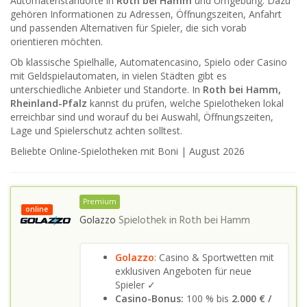
Automatenstandorte in
Roth bei Hamm
und Umgebung. Dazu
gehören Informationen zu Adressen, Öffnungszeiten, Anfahrt
und passenden Alternativen für Spieler, die sich vorab
orientieren möchten.
Ob klassische Spielhalle, Automatencasino, Spielo oder Casino
mit Geldspielautomaten, in vielen Städten gibt es
unterschiedliche Anbieter und Standorte. In
Roth bei Hamm,
Rheinland-Pfalz
kannst du prüfen, welche Spielotheken lokal
erreichbar sind und worauf du bei Auswahl, Öffnungszeiten,
Lage und Spielerschutz achten solltest.
Beliebte Online-Spielotheken mit Boni | August 2026
Premium
online
Golazzo
Spielothek in
Roth bei Hamm
Golazzo
: Casino & Sportwetten mit
exklusiven Angeboten für neue
Spieler ✓
Casino-Bonus:
100 % bis
2.000 € /