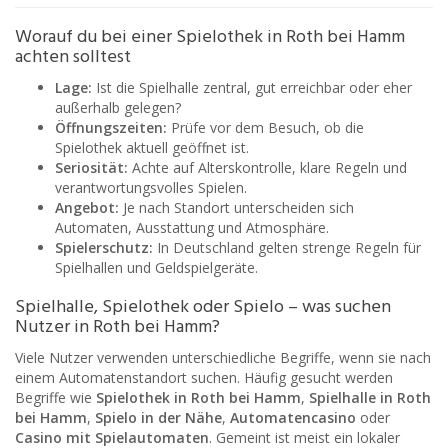
Worauf du bei einer Spielothek in Roth bei Hamm
achten solltest
Lage:
Ist die Spielhalle zentral, gut erreichbar oder eher
außerhalb gelegen?
Öffnungszeiten:
Prüfe vor dem Besuch, ob die
Spielothek aktuell geöffnet ist.
Seriosität:
Achte auf Alterskontrolle, klare Regeln und
verantwortungsvolles Spielen.
Angebot:
Je nach Standort unterscheiden sich
Automaten, Ausstattung und Atmosphäre.
Spielerschutz:
In Deutschland gelten strenge Regeln für
Spielhallen und Geldspielgeräte.
Spielhalle, Spielothek oder Spielo – was suchen
Nutzer in Roth bei Hamm?
Viele Nutzer verwenden unterschiedliche Begriffe, wenn sie nach
einem Automatenstandort suchen. Häufig gesucht werden
Begriffe wie
Spielothek in Roth bei Hamm
,
Spielhalle in Roth
bei Hamm
,
Spielo in der Nähe
,
Automatencasino
oder
Casino mit Spielautomaten
. Gemeint ist meist ein lokaler