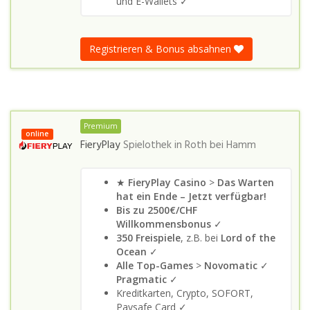
und E-Wallets ✓
Registrieren & Bonus absahnen
Premium
online
FieryPlay
Spielothek in
Roth bei Hamm
★
FieryPlay Casino
>
Das Warten
hat ein Ende – Jetzt verfügbar!
Bis zu 2500€/CHF
Willkommensbonus
✓
350 Freispiele
, z.B. bei
Lord of the
Ocean
✓
Alle Top-Games
>
Novomatic
✓
Pragmatic
✓
Kreditkarten, Crypto, SOFORT,
Paysafe Card ✓