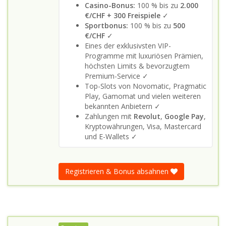
Casino-Bonus:
100 % bis zu
2.000
€/CHF + 300 Freispiele
✓
Sportbonus:
100 % bis zu
500
€/CHF
✓
Eines der exklusivsten VIP-
Programme mit luxuriösen Prämien,
höchsten Limits & bevorzugtem
Premium-Service ✓
Top-Slots von Novomatic, Pragmatic
Play, Gamomat und vielen weiteren
bekannten Anbietern ✓
Zahlungen mit
Revolut
,
Google Pay
,
Kryptowährungen, Visa, Mastercard
und E-Wallets ✓
Registrieren & Bonus absahnen