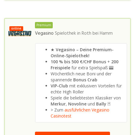
Premium
online
Vegasino
Spielothek in
Roth bei Hamm
★
Vegasino – Deine Premium-
Online-Spielothek!
100 % bis 500 €/CHF Bonus
+
200
Freispiele
für extra Spielspaß 🎰
Wöchentlich neue Boni und der
spannende
Bonus Crab
VIP-Club
mit exklusiven Vorteilen für
echte High Roller
Spiele die beliebtesten Klassiker von
Merkur
,
Novoline
und
Bally
🃏
> Zum
ausführlichen Vegasino
Casinotest