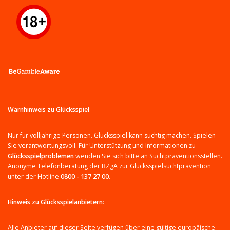
Warnhinweis zu Glücksspiel
:
Nur für volljährige Personen. Glücksspiel kann süchtig machen. Spielen
Sie verantwortungsvoll. Für Unterstützung und Informationen zu
Glücksspielproblemen
wenden Sie sich bitte an Suchtpräventionsstellen.
Anonyme Telefonberatung der BZgA zur Glücksspielsuchtprävention
unter der Hotline
0800 - 137 27 00
.
Hinweis zu Glücksspielanbietern
:
Alle Anbieter auf dieser Seite verfügen über eine gültige europäische