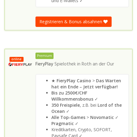
und E-Wallets ✓
Registrieren & Bonus absahnen
Premium
online
FieryPlay
Spielothek in
Roth an der Our
★
FieryPlay Casino
>
Das Warten
hat ein Ende – Jetzt verfügbar!
Bis zu 2500€/CHF
Willkommensbonus
✓
350 Freispiele
, z.B. bei
Lord of the
Ocean
✓
Alle Top-Games
>
Novomatic
✓
Pragmatic
✓
Kreditkarten, Crypto, SOFORT,
Paysafe Card ✓