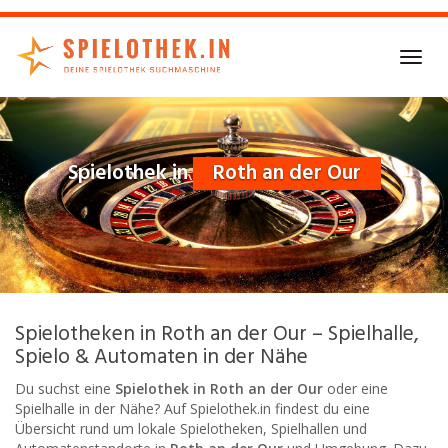
Skip
to
main
Toggl
content
navig
Spielothek in
Roth an der Our
Spielotheken in Roth an der Our – Spielhalle,
Spielo & Automaten in der Nähe
Du suchst eine
Spielothek in Roth an der Our
oder eine
Spielhalle in der Nähe? Auf Spielothek.in findest du eine
Übersicht rund um lokale Spielotheken, Spielhallen und