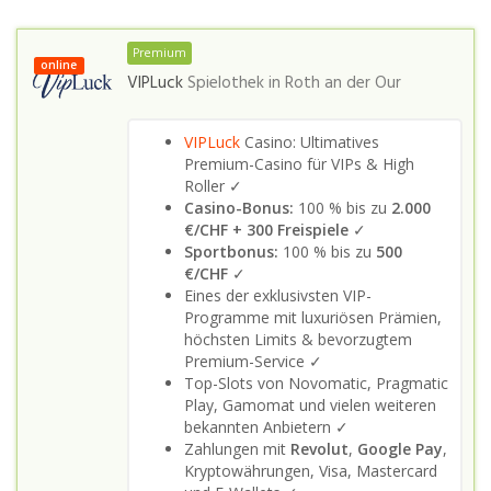
Premium
online
VIPLuck
Spielothek in
Roth an der Our
VIPLuck
Casino: Ultimatives
Premium-Casino für VIPs & High
Roller ✓
Casino-Bonus:
100 % bis zu
2.000
€/CHF + 300 Freispiele
✓
Sportbonus:
100 % bis zu
500
€/CHF
✓
Eines der exklusivsten VIP-
Programme mit luxuriösen Prämien,
höchsten Limits & bevorzugtem
Premium-Service ✓
Top-Slots von Novomatic, Pragmatic
Play, Gamomat und vielen weiteren
bekannten Anbietern ✓
Zahlungen mit
Revolut
,
Google Pay
,
Kryptowährungen, Visa, Mastercard