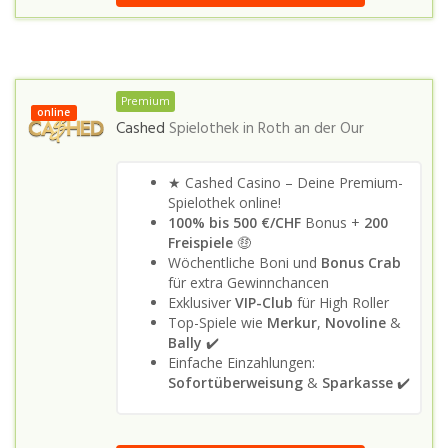
Premium
online
Cashed
Spielothek in
Roth an der Our
★ Cashed Casino – Deine Premium-
Spielothek online!
100% bis 500 €/CHF
Bonus +
200
Freispiele
🤑
Wöchentliche Boni und
Bonus Crab
für extra Gewinnchancen
Exklusiver
VIP-Club
für High Roller
Top-Spiele wie
Merkur
,
Novoline
&
Bally
✔️
Einfache Einzahlungen:
Sofortüberweisung
&
Sparkasse
✔️