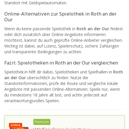
Standort mit Geldspielautomaten.
Online-Alternativen zur Spielothek in Roth an der
Our
Wenn du keine passende Spielothek in
Roth an der Our
findest
oder dich zusätzlich über Online-Angebote informieren
möchtest, kannst du auch geprüfte Online-Anbieter vergleichen.
Wichtig ist dabei, auf Lizenz, Spielerschutz, sichere Zahlungen
und transparente Bedingungen zu achten.
Fazit: Spielotheken in Roth an der Our vergleichen
Spielothek.in hilft dir dabei, Spielotheken und Spielhallen in
Roth
an der Our
übersichtlich zu finden. Nutze die
Standortinformationen, prüfe die Route und vergleiche lokale
Angebote mit passenden Online-Alternativen. Spiele nur, wenn
du mindestens 18 Jahre alt bist, und achte jederzeit auf
verantwortungsvolles Spielen.
Premium
online