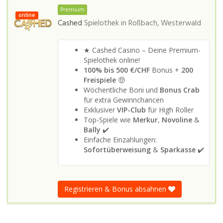
Premium
online
Cashed
Spielothek in
Roßbach, Westerwald
★ Cashed Casino – Deine Premium-
Spielothek online!
100% bis 500 €/CHF
Bonus +
200
Freispiele
🤑
Wöchentliche Boni und
Bonus Crab
für extra Gewinnchancen
Exklusiver
VIP-Club
für High Roller
Top-Spiele wie
Merkur
,
Novoline
&
Bally
✔️
Einfache Einzahlungen:
Sofortüberweisung
&
Sparkasse
✔️
Registrieren & Bonus absahnen