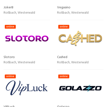
Joker8
Vegasino
Roßbach, Westerwald
Roßbach, Westerwald
online
online
Slotoro
Cashed
Roßbach, Westerwald
Roßbach, Westerwald
online
online
VIPLuck
Golazzo