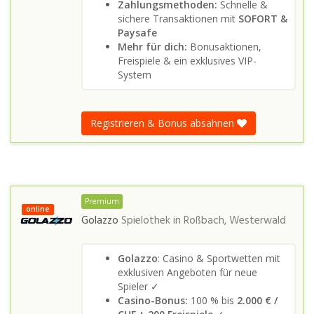
Zahlungsmethoden:
Schnelle &
sichere Transaktionen mit
SOFORT &
Paysafe
Mehr für dich:
Bonusaktionen,
Freispiele & ein exklusives VIP-
System
Registrieren & Bonus absahnen
Premium
online
Golazzo
Spielothek in
Roßbach, Westerwald
Golazzo
: Casino & Sportwetten mit
exklusiven Angeboten für neue
Spieler ✓
Casino-Bonus:
100 % bis
2.000 € /