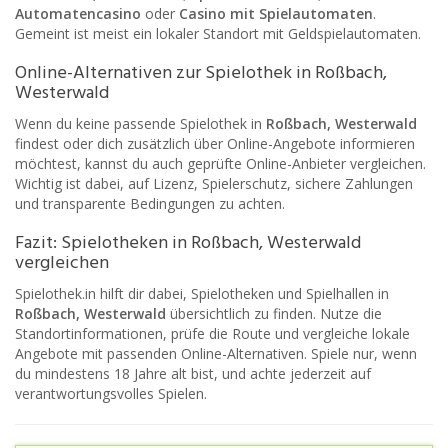
Automatencasino
oder
Casino mit Spielautomaten
.
Gemeint ist meist ein lokaler Standort mit Geldspielautomaten.
Online-Alternativen zur Spielothek in Roßbach,
Westerwald
Wenn du keine passende Spielothek in
Roßbach, Westerwald
findest oder dich zusätzlich über Online-Angebote informieren
möchtest, kannst du auch geprüfte Online-Anbieter vergleichen.
Wichtig ist dabei, auf Lizenz, Spielerschutz, sichere Zahlungen
und transparente Bedingungen zu achten.
Fazit: Spielotheken in Roßbach, Westerwald
vergleichen
Spielothek.in hilft dir dabei, Spielotheken und Spielhallen in
Roßbach, Westerwald
übersichtlich zu finden. Nutze die
Standortinformationen, prüfe die Route und vergleiche lokale
Angebote mit passenden Online-Alternativen. Spiele nur, wenn
du mindestens 18 Jahre alt bist, und achte jederzeit auf
verantwortungsvolles Spielen.