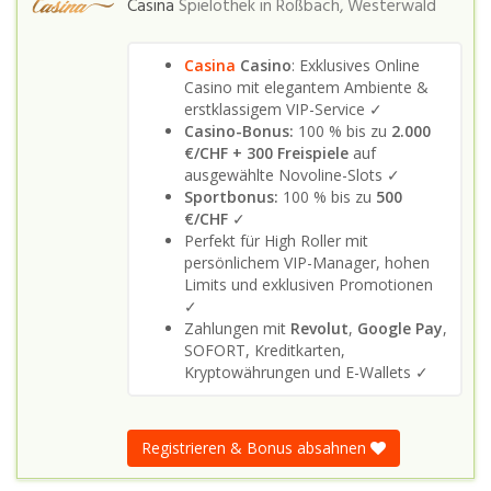
Casina
Spielothek in
Roßbach, Westerwald
Casina
Casino
: Exklusives Online
Casino mit elegantem Ambiente &
erstklassigem VIP-Service ✓
Casino-Bonus:
100 % bis zu
2.000
€/CHF + 300 Freispiele
auf
ausgewählte Novoline-Slots ✓
Sportbonus:
100 % bis zu
500
€/CHF
✓
Perfekt für High Roller mit
persönlichem VIP-Manager, hohen
Limits und exklusiven Promotionen
✓
Zahlungen mit
Revolut
,
Google Pay
,
SOFORT, Kreditkarten,
Kryptowährungen und E-Wallets ✓
Registrieren & Bonus absahnen