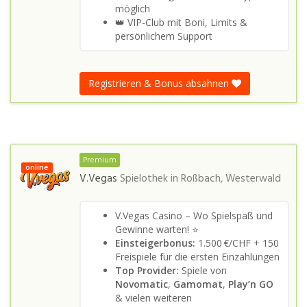
möglich
👑 VIP-Club mit Boni, Limits &
persönlichem Support
Registrieren & Bonus absahnen
Premium
online
V.Vegas
Spielothek in
Roßbach, Westerwald
V.Vegas Casino – Wo Spielspaß und
Gewinne warten! ⭐
Einsteigerbonus:
1.500 €/CHF + 150
Freispiele für die ersten Einzahlungen
Top Provider:
Spiele von
Novomatic
,
Gamomat
,
Play’n GO
& vielen weiteren