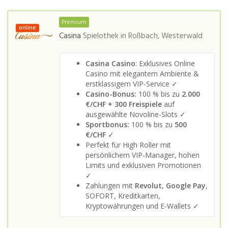
Premium
online
Casina
Spielothek in
Roßbach, Westerwald
Casina Casino
: Exklusives Online
Casino mit elegantem Ambiente &
erstklassigem VIP-Service ✓
Casino-Bonus:
100 % bis zu
2.000
€/CHF + 300 Freispiele
auf
ausgewählte Novoline-Slots ✓
Sportbonus:
100 % bis zu
500
€/CHF
✓
Perfekt für High Roller mit
persönlichem VIP-Manager, hohen
Limits und exklusiven Promotionen
✓
Zahlungen mit
Revolut
,
Google Pay
,
SOFORT, Kreditkarten,
Kryptowährungen und E-Wallets ✓