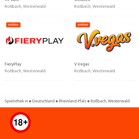
Roßbach, Westerwald
Roßbach, Westerwald
online
online
FieryPlay
V.Vegas
Roßbach, Westerwald
Roßbach, Westerwald
Spielothek in
♣
Deutschland
♣
Rheinland-Pfalz
♣
Roßbach, Westerwald