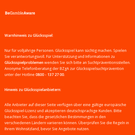
Warnhinweis zu Glücksspiel
:
Nur für volljährige Personen. Glücksspiel kann süchtig machen. Spielen
Sie verantwortungsvoll. Für Unterstützung und Informationen zu
Glücksspielproblemen
wenden Sie sich bitte an Suchtpräventionsstellen.
Anonyme Telefonberatung der BZgA zur Glücksspielsuchtprävention
unter der Hotline
0800 - 137 27 00
.
Hinweis zu Glücksspielanbietern
:
Alle Anbieter auf dieser Seite verfügen über eine gültige europäische
Glücksspiel-Lizenz und akzeptieren deutschsprachige Kunden. Bitte
beachten Sie, dass die gesetzlichen Bestimmungen in den
verschiedenen Ländern variieren können. Überprüfen Sie die Regeln in
Ihrem Wohnsitzland, bevor Sie Angebote nutzen.