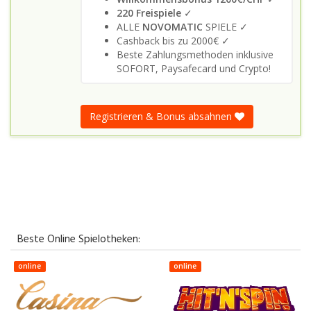
220 Freispiele
✓
ALLE
NOVOMATIC
SPIELE ✓
Cashback bis zu 2000€ ✓
Beste Zahlungsmethoden inklusive
SOFORT, Paysafecard und Crypto!
Registrieren & Bonus absahnen
Beste Online Spielotheken:
online
online