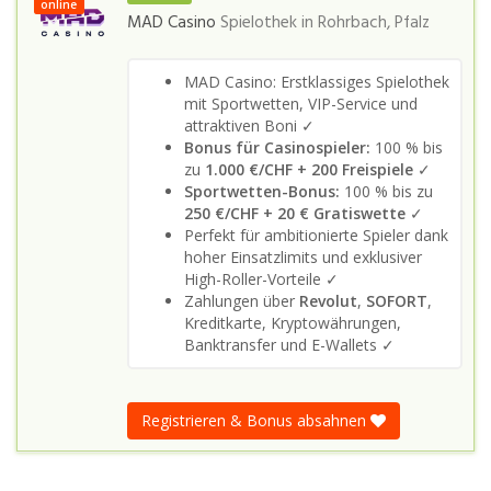
online
MAD Casino
Spielothek in
Rohrbach, Pfalz
MAD Casino: Erstklassiges Spielothek
mit Sportwetten, VIP-Service und
attraktiven Boni ✓
Bonus für Casinospieler:
100 % bis
zu
1.000 €/CHF + 200 Freispiele
✓
Sportwetten-Bonus:
100 % bis zu
250 €/CHF + 20 € Gratiswette
✓
Perfekt für ambitionierte Spieler dank
hoher Einsatzlimits und exklusiver
High-Roller-Vorteile ✓
Zahlungen über
Revolut
,
SOFORT
,
Kreditkarte, Kryptowährungen,
Banktransfer und E-Wallets ✓
Registrieren & Bonus absahnen