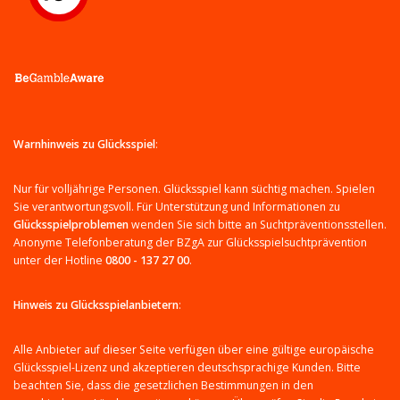
Warnhinweis zu Glücksspiel
:
Nur für volljährige Personen. Glücksspiel kann süchtig machen. Spielen
Sie verantwortungsvoll. Für Unterstützung und Informationen zu
Glücksspielproblemen
wenden Sie sich bitte an Suchtpräventionsstellen.
Anonyme Telefonberatung der BZgA zur Glücksspielsuchtprävention
unter der Hotline
0800 - 137 27 00
.
Hinweis zu Glücksspielanbietern
:
Alle Anbieter auf dieser Seite verfügen über eine gültige europäische
Glücksspiel-Lizenz und akzeptieren deutschsprachige Kunden. Bitte
beachten Sie, dass die gesetzlichen Bestimmungen in den