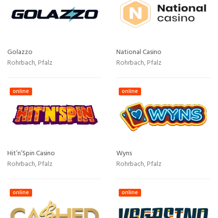
Golazzo
National Casino
Rohrbach, Pfalz
Rohrbach, Pfalz
online
online
Hit’n’Spin Casino
Wyns
Rohrbach, Pfalz
Rohrbach, Pfalz
online
online