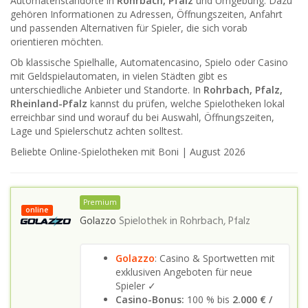
Automatenstandorte in
Rohrbach, Pfalz
und Umgebung. Dazu
gehören Informationen zu Adressen, Öffnungszeiten, Anfahrt
und passenden Alternativen für Spieler, die sich vorab
orientieren möchten.
Ob klassische Spielhalle, Automatencasino, Spielo oder Casino
mit Geldspielautomaten, in vielen Städten gibt es
unterschiedliche Anbieter und Standorte. In
Rohrbach, Pfalz,
Rheinland-Pfalz
kannst du prüfen, welche Spielotheken lokal
erreichbar sind und worauf du bei Auswahl, Öffnungszeiten,
Lage und Spielerschutz achten solltest.
Beliebte Online-Spielotheken mit Boni | August 2026
Premium
online
Golazzo
Spielothek in
Rohrbach, Pfalz
Golazzo
: Casino & Sportwetten mit
exklusiven Angeboten für neue
Spieler ✓
Casino-Bonus:
100 % bis
2.000 € /