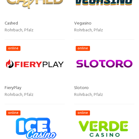
Cashed
Vegasino
Rohrbach, Pfalz
Rohrbach, Pfalz
online
online
FieryPlay
Slotoro
Rohrbach, Pfalz
Rohrbach, Pfalz
online
online