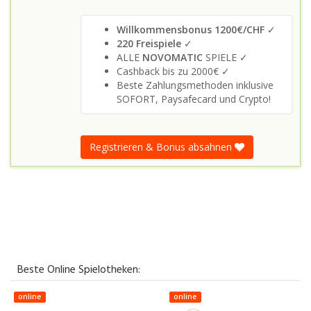
Willkommensbonus 1200€/CHF
✓
220 Freispiele
✓
ALLE
NOVOMATIC
SPIELE ✓
Cashback bis zu 2000€ ✓
Beste Zahlungsmethoden inklusive
SOFORT, Paysafecard und Crypto!
Registrieren & Bonus absahnen
Beste Online Spielotheken:
online
online