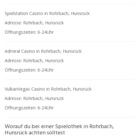
Spielstation Casino in Rohrbach, Hunsrück
Adresse: Rohrbach, Hunsrück
Öffnungszeiten: 6-24Uhr
Admiral Casino in Rohrbach, Hunsrück
Adresse: Rohrbach, Hunsrück
Öffnungszeiten: 6-24Uhr
VulkanVegas Casino in Rohrbach, Hunsrück
Adresse: Rohrbach, Hunsrück
Öffnungszeiten: 6-24Uhr
Worauf du bei einer Spielothek in Rohrbach,
Hunsrück achten solltest