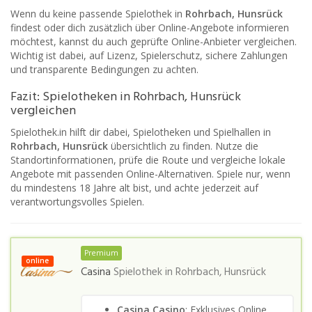
Wenn du keine passende Spielothek in
Rohrbach, Hunsrück
findest oder dich zusätzlich über Online-Angebote informieren
möchtest, kannst du auch geprüfte Online-Anbieter vergleichen.
Wichtig ist dabei, auf Lizenz, Spielerschutz, sichere Zahlungen
und transparente Bedingungen zu achten.
Fazit: Spielotheken in Rohrbach, Hunsrück
vergleichen
Spielothek.in hilft dir dabei, Spielotheken und Spielhallen in
Rohrbach, Hunsrück
übersichtlich zu finden. Nutze die
Standortinformationen, prüfe die Route und vergleiche lokale
Angebote mit passenden Online-Alternativen. Spiele nur, wenn
du mindestens 18 Jahre alt bist, und achte jederzeit auf
verantwortungsvolles Spielen.
Premium
online
Casina
Spielothek in
Rohrbach, Hunsrück
Casina Casino
: Exklusives Online