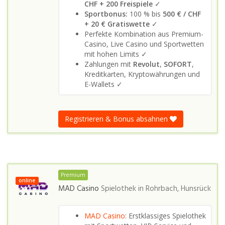
CHF + 200 Freispiele
✓
Sportbonus:
100 % bis
500 € / CHF
+ 20 € Gratiswette
✓
Perfekte Kombination aus Premium-
Casino, Live Casino und Sportwetten
mit hohen Limits ✓
Zahlungen mit
Revolut
,
SOFORT
,
Kreditkarten, Kryptowährungen und
E-Wallets ✓
Registrieren & Bonus absahnen
Premium
online
MAD Casino
Spielothek in
Rohrbach, Hunsrück
MAD Casino
: Erstklassiges Spielothek