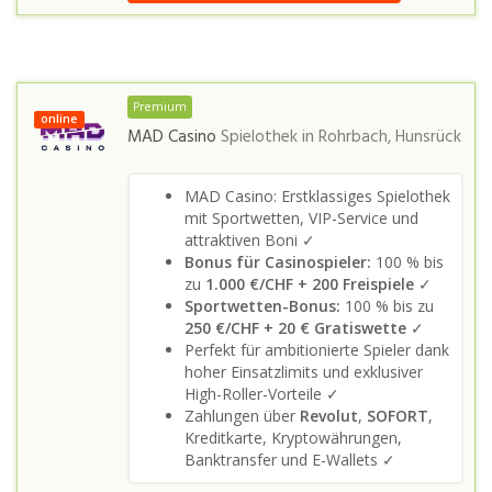
Premium
online
MAD Casino
Spielothek in
Rohrbach, Hunsrück
MAD Casino: Erstklassiges Spielothek
mit Sportwetten, VIP-Service und
attraktiven Boni ✓
Bonus für Casinospieler:
100 % bis
zu
1.000 €/CHF + 200 Freispiele
✓
Sportwetten-Bonus:
100 % bis zu
250 €/CHF + 20 € Gratiswette
✓
Perfekt für ambitionierte Spieler dank
hoher Einsatzlimits und exklusiver
High-Roller-Vorteile ✓
Zahlungen über
Revolut
,
SOFORT
,
Kreditkarte, Kryptowährungen,
Banktransfer und E-Wallets ✓