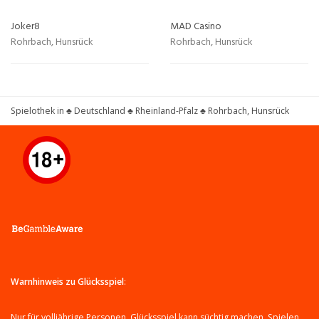
Joker8
MAD Casino
Rohrbach, Hunsrück
Rohrbach, Hunsrück
Spielothek in
♣
Deutschland
♣
Rheinland-Pfalz
♣
Rohrbach, Hunsrück
Warnhinweis zu Glücksspiel
:
Nur für volljährige Personen. Glücksspiel kann süchtig machen. Spielen