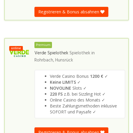
Registrieren & Bonus absahnen
Premium
online
Verde Spielothek
Spielothek in
Rohrbach, Hunsrück
Verde Casino Bonus
1200 €
✓
Keine LIMITS
✓
NOVOLINE
Slots ✓
220
FS
z.B. bei Sizzling Hot ✓
Online Casino des Monats ✓
Beste Zahlungsmethoden inklusive
SOFORT und Paysafe ✓
Registrieren & Bonus absahnen