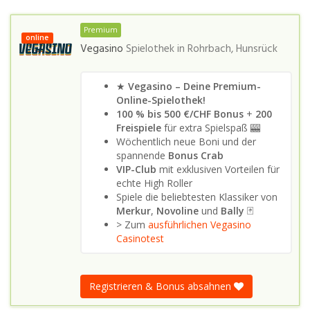
Premium
online
Vegasino
Spielothek in
Rohrbach, Hunsrück
★
Vegasino – Deine Premium-
Online-Spielothek!
100 % bis 500 €/CHF Bonus
+
200
Freispiele
für extra Spielspaß 🎰
Wöchentlich neue Boni und der
spannende
Bonus Crab
VIP-Club
mit exklusiven Vorteilen für
echte High Roller
Spiele die beliebtesten Klassiker von
Merkur
,
Novoline
und
Bally
🃏
> Zum
ausführlichen Vegasino
Casinotest
Registrieren & Bonus absahnen