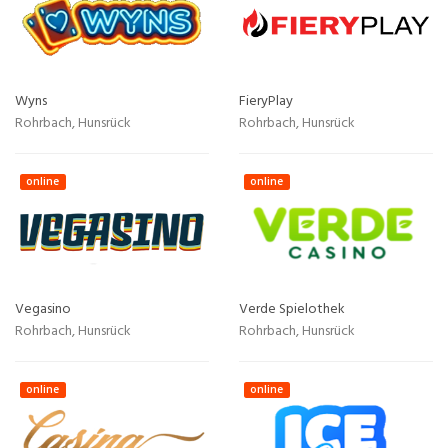
Wyns
FieryPlay
Rohrbach, Hunsrück
Rohrbach, Hunsrück
online
online
Vegasino
Verde Spielothek
Rohrbach, Hunsrück
Rohrbach, Hunsrück
online
online