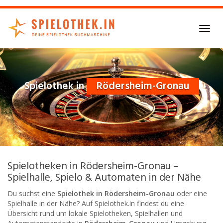
Skip
to
main
Toggl
content
navig
Spielothek in
Rödersheim-Gronau
Spielotheken in Rödersheim-Gronau –
Spielhalle, Spielo & Automaten in der Nähe
Du suchst eine
Spielothek in Rödersheim-Gronau
oder eine
Spielhalle in der Nähe? Auf Spielothek.in findest du eine
Übersicht rund um lokale Spielotheken, Spielhallen und