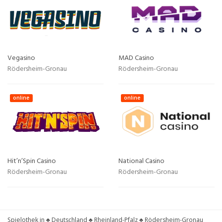
Vegasino
MAD Casino
Rödersheim-Gronau
Rödersheim-Gronau
online
online
Hit’n’Spin Casino
National Casino
Rödersheim-Gronau
Rödersheim-Gronau
Spielothek in
♣
Deutschland
♣
Rheinland-Pfalz
♣
Rödersheim-Gronau