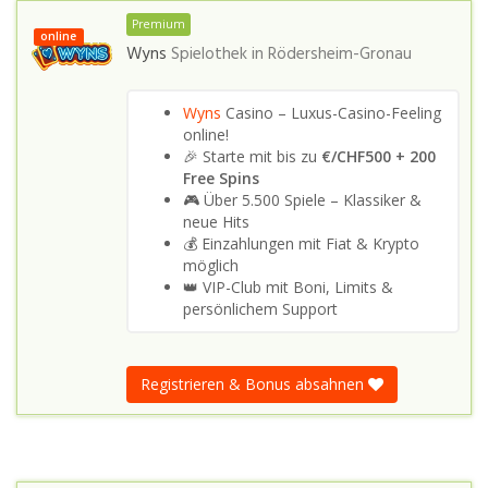
Premium
online
Wyns
Spielothek in
Rödersheim-Gronau
Wyns
Casino – Luxus-Casino-Feeling
online!
🎉 Starte mit bis zu
€/CHF500 + 200
Free Spins
🎮 Über 5.500 Spiele – Klassiker &
neue Hits
💰 Einzahlungen mit Fiat & Krypto
möglich
👑 VIP-Club mit Boni, Limits &
persönlichem Support
Registrieren & Bonus absahnen