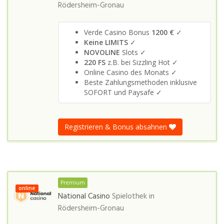
Rödersheim-Gronau
Verde Casino Bonus
1200 €
✓
Keine LIMITS
✓
NOVOLINE
Slots ✓
220
FS
z.B. bei Sizzling Hot ✓
Online Casino des Monats ✓
Beste Zahlungsmethoden inklusive
SOFORT und Paysafe ✓
Registrieren & Bonus absahnen
Premium
online
National Casino
Spielothek in
Rödersheim-Gronau