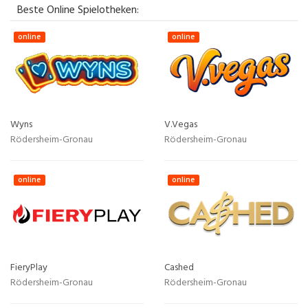
Beste Online Spielotheken:
online
online
Wyns
V.Vegas
Rödersheim-Gronau
Rödersheim-Gronau
online
online
FieryPlay
Cashed
Rödersheim-Gronau
Rödersheim-Gronau