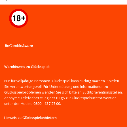
Warnhinweis zu Glücksspiel
:
Nur für volljährige Personen. Glücksspiel kann süchtig machen. Spielen
Sie verantwortungsvoll. Für Unterstützung und Informationen zu
Glücksspielproblemen
wenden Sie sich bitte an Suchtpräventionsstellen.
Anonyme Telefonberatung der BZgA zur Glücksspielsuchtprävention
unter der Hotline
0800 - 137 27 00
.
Hinweis zu Glücksspielanbietern
: