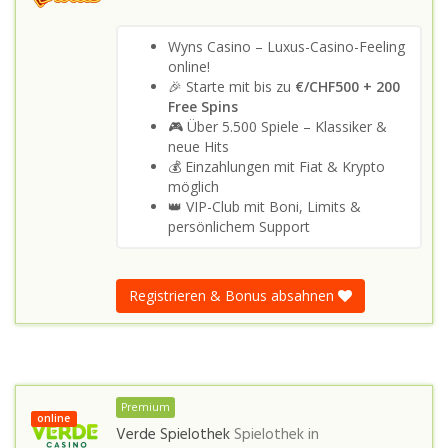
Wyns Casino – Luxus-Casino-Feeling
online!
🎉 Starte mit bis zu
€/CHF500 + 200
Free Spins
🎮 Über 5.500 Spiele – Klassiker &
neue Hits
💰 Einzahlungen mit Fiat & Krypto
möglich
👑 VIP-Club mit Boni, Limits &
persönlichem Support
Registrieren & Bonus absahnen
Premium
online
Verde Spielothek
Spielothek in