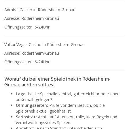
Admiral Casino in Rödersheim-Gronau
Adresse: Rödersheim-Gronau
Öffnungszeiten: 6-24Uhr
VulkanVegas Casino in Rödersheim-Gronau
Adresse: Rödersheim-Gronau
Öffnungszeiten: 6-24Uhr
Worauf du bei einer Spielothek in Rödersheim-
Gronau achten solltest
Lage:
Ist die Spielhalle zentral, gut erreichbar oder eher
außerhalb gelegen?
Öffnungszeiten:
Prüfe vor dem Besuch, ob die
Spielothek aktuell geöffnet ist.
Seriosität:
Achte auf Alterskontrolle, klare Regeln und
verantwortungsvolles Spielen.
Angebot:
Je nach Standort unterscheiden sich