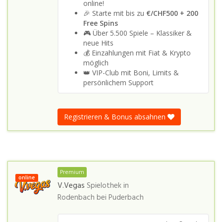
online!
🎉 Starte mit bis zu
€/CHF500 + 200
Free Spins
🎮 Über 5.500 Spiele – Klassiker &
neue Hits
💰 Einzahlungen mit Fiat & Krypto
möglich
👑 VIP-Club mit Boni, Limits &
persönlichem Support
Registrieren & Bonus absahnen
Premium
online
V.Vegas
Spielothek in
Rodenbach bei Puderbach