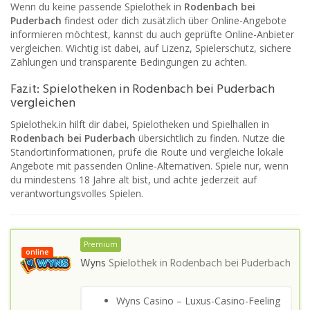
Wenn du keine passende Spielothek in
Rodenbach bei
Puderbach
findest oder dich zusätzlich über Online-Angebote
informieren möchtest, kannst du auch geprüfte Online-Anbieter
vergleichen. Wichtig ist dabei, auf Lizenz, Spielerschutz, sichere
Zahlungen und transparente Bedingungen zu achten.
Fazit: Spielotheken in Rodenbach bei Puderbach
vergleichen
Spielothek.in hilft dir dabei, Spielotheken und Spielhallen in
Rodenbach bei Puderbach
übersichtlich zu finden. Nutze die
Standortinformationen, prüfe die Route und vergleiche lokale
Angebote mit passenden Online-Alternativen. Spiele nur, wenn
du mindestens 18 Jahre alt bist, und achte jederzeit auf
verantwortungsvolles Spielen.
Premium
online
Wyns
Spielothek in
Rodenbach bei Puderbach
Wyns Casino – Luxus-Casino-Feeling