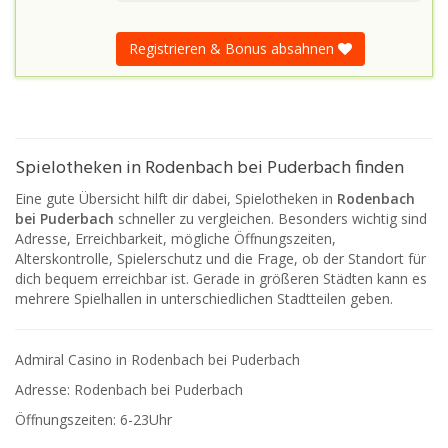
Registrieren & Bonus absahnen
Spielotheken in Rodenbach bei Puderbach finden
Eine gute Übersicht hilft dir dabei, Spielotheken in
Rodenbach
bei Puderbach
schneller zu vergleichen. Besonders wichtig sind
Adresse, Erreichbarkeit, mögliche Öffnungszeiten,
Alterskontrolle, Spielerschutz und die Frage, ob der Standort für
dich bequem erreichbar ist. Gerade in größeren Städten kann es
mehrere Spielhallen in unterschiedlichen Stadtteilen geben.
Admiral Casino in Rodenbach bei Puderbach
Adresse: Rodenbach bei Puderbach
Öffnungszeiten: 6-23Uhr