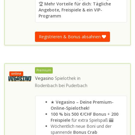
🏆
Mehr Vorteile für dich
:
Tägliche
Angebote, Freispiele & ein VIP-
Programm
Registrieren & Bonus absahnen
Premium
online
Vegasino
Spielothek in
Rodenbach bei Puderbach
★
Vegasino – Deine Premium-
Online-Spielothek!
100 % bis 500 €/CHF Bonus
+
200
Freispiele
für extra Spielspaß 🎰
Wöchentlich neue Boni und der
spannende
Bonus Crab