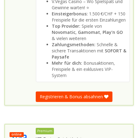
V.Vegas Casino – Wo Spielspaß und
Gewinne warten! ⭐
Einsteigerbonus:
1.500 €/CHF + 150
Freispiele für die ersten Einzahlungen
Top Provider:
Spiele von
Novomatic
,
Gamomat
,
Play’n GO
& vielen weiteren
Zahlungsmethoden:
Schnelle &
sichere Transaktionen mit
SOFORT &
Paysafe
Mehr für dich:
Bonusaktionen,
Freispiele & ein exklusives VIP-
System
Registrieren & Bonus absahnen
Premium
online