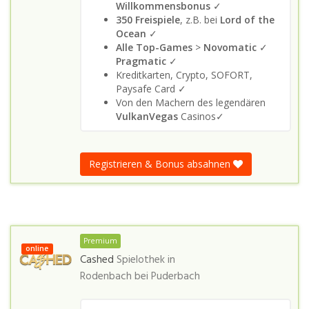
Willkommensbonus
✓
350 Freispiele
, z.B. bei
Lord of the
Ocean
✓
Alle Top-Games
>
Novomatic
✓
Pragmatic
✓
Kreditkarten, Crypto, SOFORT,
Paysafe Card ✓
Von den Machern des legendären
VulkanVegas
Casinos✓
Registrieren & Bonus absahnen
Premium
online
Cashed
Spielothek in
Rodenbach bei Puderbach