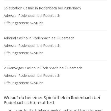
Spielstation Casino in Rodenbach bei Puderbach
Adresse: Rodenbach bei Puderbach
Öffnungszeiten: 6-24Uhr
Admiral Casino in Rodenbach bei Puderbach
Adresse: Rodenbach bei Puderbach
Öffnungszeiten: 6-24Uhr
VulkanVegas Casino in Rodenbach bei Puderbach
Adresse: Rodenbach bei Puderbach
Öffnungszeiten: 6-24Uhr
Worauf du bei einer Spielothek in Rodenbach bei
Puderbach achten solltest
Lage:
Ist die Spielhalle zentral, gut erreichbar oder eher