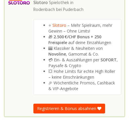
Slotoro
Spielothek in
Rodenbach bei Puderbach
⭐
Slotoro
– Mehr Spielraum, mehr
Gewinn – Ohne Limits!
🎁
2.500 €/CHF Bonus + 250
Freispiele
auf deine Einzahlungen
🎰 Klassiker & Neuheiten von
Novoline
, Gamomat & Co.
💳 Ein- & Auszahlungen per
SOFORT
,
Paysafe & Crypto
💥 Hohe Limits für echte High Roller
– keine Einschränkungen
🎉 Wöchentliche Promos, Cashback
& VIP-Angebote
Registrieren & Bonus absahnen