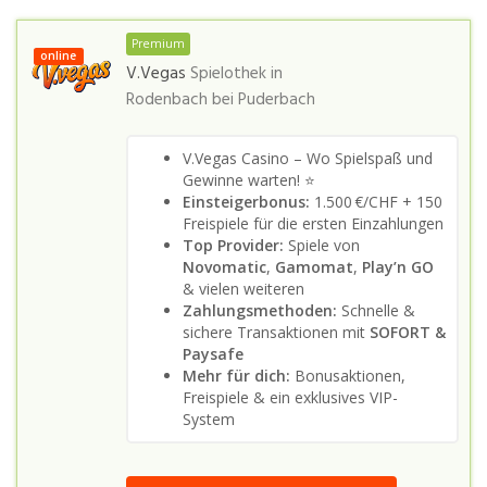
Premium
online
V.Vegas
Spielothek in
Rodenbach bei Puderbach
V.Vegas Casino – Wo Spielspaß und
Gewinne warten! ⭐
Einsteigerbonus:
1.500 €/CHF + 150
Freispiele für die ersten Einzahlungen
Top Provider:
Spiele von
Novomatic
,
Gamomat
,
Play’n GO
& vielen weiteren
Zahlungsmethoden:
Schnelle &
sichere Transaktionen mit
SOFORT &
Paysafe
Mehr für dich:
Bonusaktionen,
Freispiele & ein exklusives VIP-
System