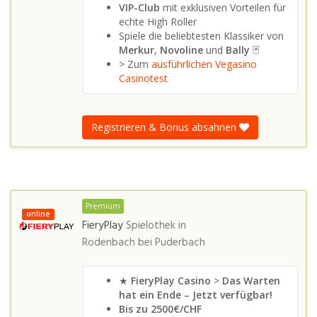
VIP-Club
mit exklusiven Vorteilen für
echte High Roller
Spiele die beliebtesten Klassiker von
Merkur
,
Novoline
und
Bally
🃏
> Zum
ausführlichen Vegasino
Casinotest
Registrieren & Bonus absahnen
Premium
online
FieryPlay
Spielothek in
Rodenbach bei Puderbach
★
FieryPlay Casino
>
Das Warten
hat ein Ende – Jetzt verfügbar!
Bis zu 2500€/CHF