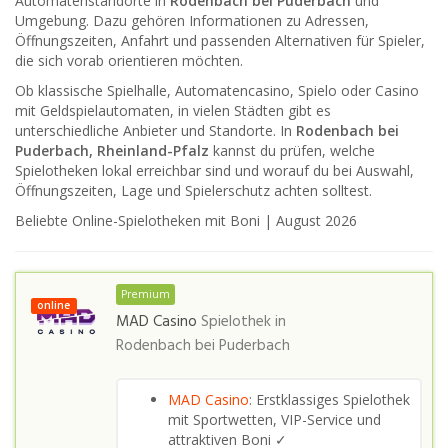
Automatenstandorte in
Rodenbach bei Puderbach
und
Umgebung. Dazu gehören Informationen zu Adressen,
Öffnungszeiten, Anfahrt und passenden Alternativen für Spieler,
die sich vorab orientieren möchten.
Ob klassische Spielhalle, Automatencasino, Spielo oder Casino
mit Geldspielautomaten, in vielen Städten gibt es
unterschiedliche Anbieter und Standorte. In
Rodenbach bei
Puderbach, Rheinland-Pfalz
kannst du prüfen, welche
Spielotheken lokal erreichbar sind und worauf du bei Auswahl,
Öffnungszeiten, Lage und Spielerschutz achten solltest.
Beliebte Online-Spielotheken mit Boni | August 2026
Premium
online
MAD Casino
Spielothek in
Rodenbach bei Puderbach
MAD Casino
: Erstklassiges Spielothek
mit Sportwetten, VIP-Service und
attraktiven Boni ✓