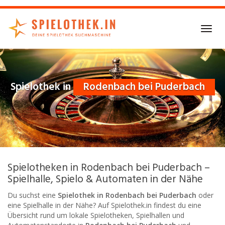
Skip
to
main
Toggl
content
navig
Spielothek in
Rodenbach bei Puderbach
Spielotheken in Rodenbach bei Puderbach –
Spielhalle, Spielo & Automaten in der Nähe
Du suchst eine
Spielothek in Rodenbach bei Puderbach
oder
eine Spielhalle in der Nähe? Auf Spielothek.in findest du eine
Übersicht rund um lokale Spielotheken, Spielhallen und