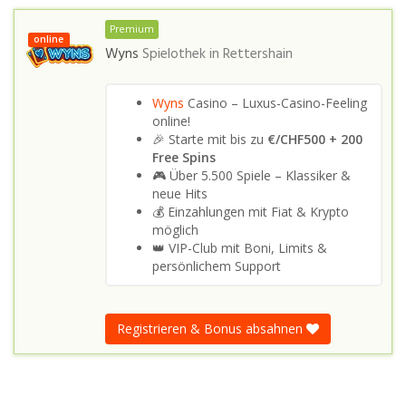
Premium
online
Wyns
Spielothek in
Rettershain
Wyns
Casino – Luxus-Casino-Feeling
online!
🎉 Starte mit bis zu
€/CHF500 + 200
Free Spins
🎮 Über 5.500 Spiele – Klassiker &
neue Hits
💰 Einzahlungen mit Fiat & Krypto
möglich
👑 VIP-Club mit Boni, Limits &
persönlichem Support
Registrieren & Bonus absahnen