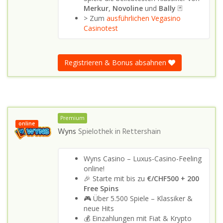
Merkur
,
Novoline
und
Bally
🃏
> Zum
ausführlichen Vegasino
Casinotest
Registrieren & Bonus absahnen
Premium
online
Wyns
Spielothek in
Rettershain
Wyns Casino – Luxus-Casino-Feeling
online!
🎉 Starte mit bis zu
€/CHF500 + 200
Free Spins
🎮 Über 5.500 Spiele – Klassiker &
neue Hits
💰 Einzahlungen mit Fiat & Krypto