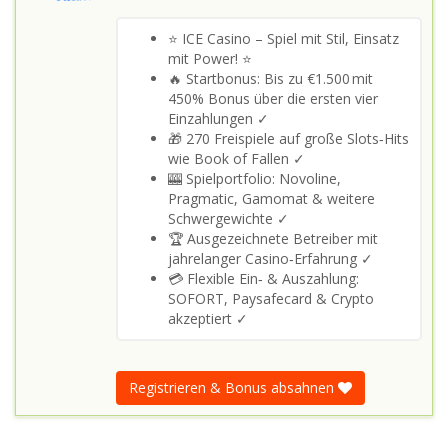
⭐ ICE Casino – Spiel mit Stil, Einsatz
mit Power! ⭐
🔥 Startbonus: Bis zu €1.500 mit
450% Bonus über die ersten vier
Einzahlungen ✓
🎁 270 Freispiele auf große Slots‑Hits
wie Book of Fallen ✓
🎰 Spielportfolio: Novoline,
Pragmatic, Gamomat & weitere
Schwergewichte ✓
🏆 Ausgezeichnete Betreiber mit
jahrelanger Casino‑Erfahrung ✓
💳 Flexible Ein‑ & Auszahlung:
SOFORT, Paysafecard & Crypto
akzeptiert ✓
Registrieren & Bonus absahnen