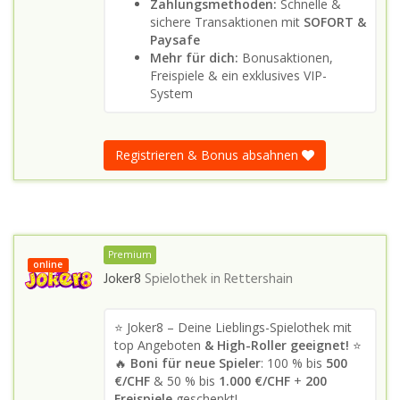
Zahlungsmethoden:
Schnelle &
sichere Transaktionen mit
SOFORT &
Paysafe
Mehr für dich:
Bonusaktionen,
Freispiele & ein exklusives VIP-
System
Registrieren & Bonus absahnen
Premium
online
Joker8
Spielothek in
Rettershain
⭐ Joker8 – Deine Lieblings-Spielothek mit
top Angeboten
& High-Roller geeignet!
⭐
🔥
Boni für neue Spieler
: 100 % bis
500
€/CHF
& 50 % bis
1.000 €/CHF
+
200
Freispiele
geschenkt!