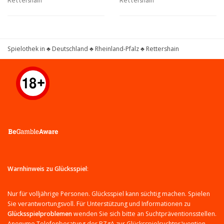
Rettershain
Rettershain
Spielothek in
♣
Deutschland
♣
Rheinland-Pfalz
♣
Rettershain
Warnhinweis zu Glücksspiel
:
Nur für volljährige Personen. Glücksspiel kann süchtig machen. Spielen
Sie verantwortungsvoll. Für Unterstützung und Informationen zu
Glücksspielproblemen
wenden Sie sich bitte an Suchtpräventionsstellen.
Anonyme Telefonberatung der BZgA zur Glücksspielsuchtprävention