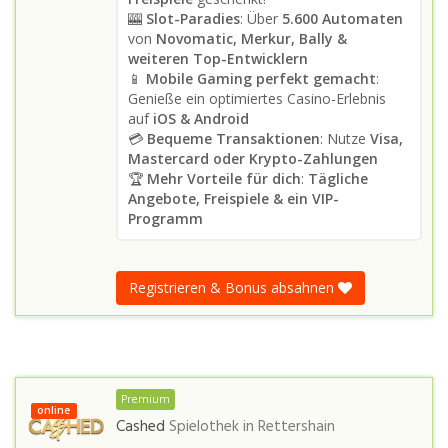
🎰
Slot-Paradies
: Über
5.600 Automaten
von
Novomatic, Merkur, Bally &
weiteren Top-Entwicklern
📱
Mobile Gaming perfekt gemacht
:
Genieße ein optimiertes Casino-Erlebnis
auf
iOS & Android
💳
Bequeme Transaktionen
: Nutze
Visa,
Mastercard oder Krypto-Zahlungen
🏆
Mehr Vorteile für dich
:
Tägliche
Angebote, Freispiele & ein VIP-
Programm
Registrieren & Bonus absahnen
Premium
online
Cashed
Spielothek in
Rettershain