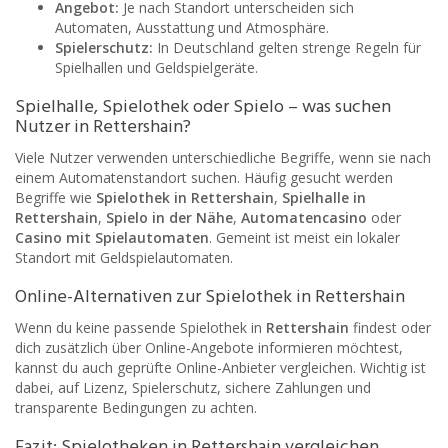
Angebot:
Je nach Standort unterscheiden sich
Automaten, Ausstattung und Atmosphäre.
Spielerschutz:
In Deutschland gelten strenge Regeln für
Spielhallen und Geldspielgeräte.
Spielhalle, Spielothek oder Spielo – was suchen
Nutzer in Rettershain?
Viele Nutzer verwenden unterschiedliche Begriffe, wenn sie nach
einem Automatenstandort suchen. Häufig gesucht werden
Begriffe wie
Spielothek in Rettershain
,
Spielhalle in
Rettershain
,
Spielo in der Nähe
,
Automatencasino
oder
Casino mit Spielautomaten
. Gemeint ist meist ein lokaler
Standort mit Geldspielautomaten.
Online-Alternativen zur Spielothek in Rettershain
Wenn du keine passende Spielothek in
Rettershain
findest oder
dich zusätzlich über Online-Angebote informieren möchtest,
kannst du auch geprüfte Online-Anbieter vergleichen. Wichtig ist
dabei, auf Lizenz, Spielerschutz, sichere Zahlungen und
transparente Bedingungen zu achten.
Fazit: Spielotheken in Rettershain vergleichen