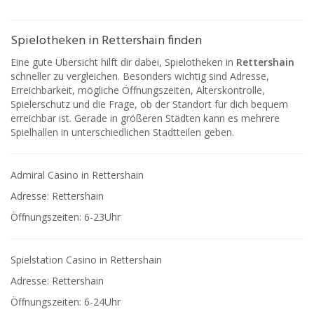
Spielotheken in Rettershain finden
Eine gute Übersicht hilft dir dabei, Spielotheken in
Rettershain
schneller zu vergleichen. Besonders wichtig sind Adresse,
Erreichbarkeit, mögliche Öffnungszeiten, Alterskontrolle,
Spielerschutz und die Frage, ob der Standort für dich bequem
erreichbar ist. Gerade in größeren Städten kann es mehrere
Spielhallen in unterschiedlichen Stadtteilen geben.
Admiral Casino in Rettershain
Adresse: Rettershain
Öffnungszeiten: 6-23Uhr
Spielstation Casino in Rettershain
Adresse: Rettershain
Öffnungszeiten: 6-24Uhr