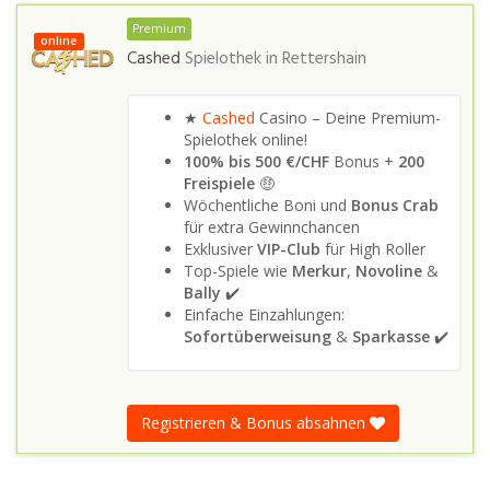
Premium
online
Cashed
Spielothek in
Rettershain
★
Cashed
Casino – Deine Premium-
Spielothek online!
100% bis 500 €/CHF
Bonus +
200
Freispiele
🤑
Wöchentliche Boni und
Bonus Crab
für extra Gewinnchancen
Exklusiver
VIP-Club
für High Roller
Top-Spiele wie
Merkur
,
Novoline
&
Bally
✔️
Einfache Einzahlungen:
Sofortüberweisung
&
Sparkasse
✔️
Registrieren & Bonus absahnen