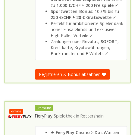
zu
1.000 €/CHF + 200 Freispiele
✓
Sportwetten-Bonus:
100 % bis zu
250 €/CHF + 20 € Gratiswette
✓
Perfekt für ambitionierte Spieler dank
hoher Einsatzlimits und exklusiver
High-Roller-Vorteile ✓
Zahlungen über
Revolut
,
SOFORT
,
Kreditkarte, Kryptowährungen,
Banktransfer und E-Wallets ✓
Registrieren & Bonus absahnen
Premium
online
FieryPlay
Spielothek in
Rettershain
★
FieryPlay Casino
>
Das Warten