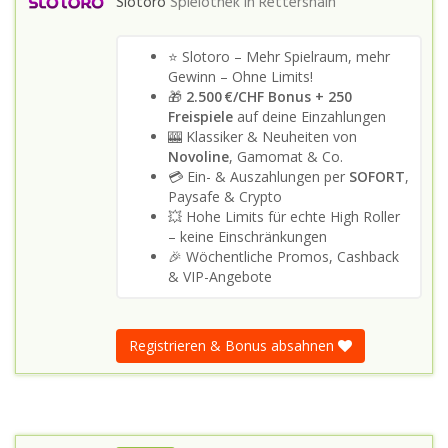
Slotoro
Spielothek in
Rettershain
⭐ Slotoro – Mehr Spielraum, mehr
Gewinn – Ohne Limits!
🎁
2.500 €/CHF Bonus + 250
Freispiele
auf deine Einzahlungen
🎰 Klassiker & Neuheiten von
Novoline
, Gamomat & Co.
💳 Ein- & Auszahlungen per
SOFORT
,
Paysafe & Crypto
💥 Hohe Limits für echte High Roller
– keine Einschränkungen
🎉 Wöchentliche Promos, Cashback
& VIP-Angebote
Registrieren & Bonus absahnen