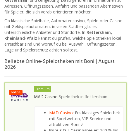
Rettershain
und Umgebung. Dazu gehören Informationen zu
Adressen, Öffnungszeiten, Anfahrt und passenden Alternativen
für Spieler, die sich vorab orientieren möchten.
Ob klassische Spielhalle, Automatencasino, Spielo oder Casino
mit Geldspielautomaten, in vielen Städten gibt es
unterschiedliche Anbieter und Standorte. In
Rettershain,
Rheinland-Pfalz
kannst du prüfen, welche Spielotheken lokal
erreichbar sind und worauf du bei Auswahl, Öffnungszeiten,
Lage und Spielerschutz achten solltest.
Beliebte Online-Spielotheken mit Boni | August
2026
Premium
online
MAD Casino
Spielothek in
Rettershain
MAD Casino
: Erstklassiges Spielothek
mit Sportwetten, VIP-Service und
attraktiven Boni ✓
Bonus für Casinospieler:
100 % bis