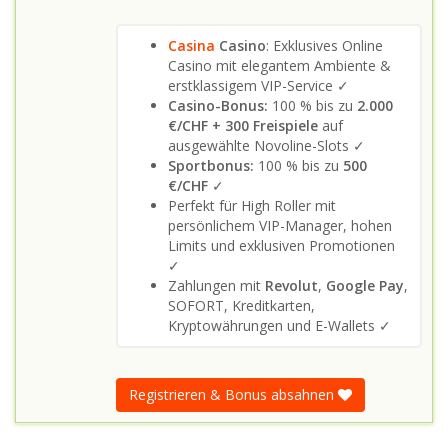
Casina
Casino
: Exklusives Online
Casino mit elegantem Ambiente &
erstklassigem VIP-Service ✓
Casino-Bonus:
100 % bis zu
2.000
€/CHF + 300 Freispiele
auf
ausgewählte Novoline-Slots ✓
Sportbonus:
100 % bis zu
500
€/CHF
✓
Perfekt für High Roller mit
persönlichem VIP-Manager, hohen
Limits und exklusiven Promotionen
✓
Zahlungen mit
Revolut
,
Google Pay
,
SOFORT, Kreditkarten,
Kryptowährungen und E-Wallets ✓
Registrieren & Bonus absahnen