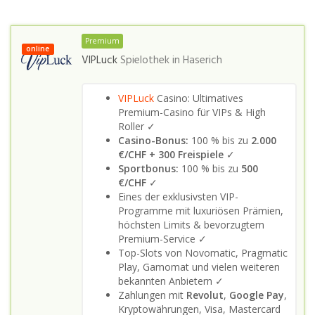
Premium
online
VIPLuck
Spielothek in
Haserich
VIPLuck
Casino: Ultimatives
Premium-Casino für VIPs & High
Roller ✓
Casino-Bonus:
100 % bis zu
2.000
€/CHF + 300 Freispiele
✓
Sportbonus:
100 % bis zu
500
€/CHF
✓
Eines der exklusivsten VIP-
Programme mit luxuriösen Prämien,
höchsten Limits & bevorzugtem
Premium-Service ✓
Top-Slots von Novomatic, Pragmatic
Play, Gamomat und vielen weiteren
bekannten Anbietern ✓
Zahlungen mit
Revolut
,
Google Pay
,
Kryptowährungen, Visa, Mastercard