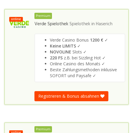
Premium
online
Verde Spielothek
Spielothek in
Haserich
Verde Casino Bonus
1200 €
✓
Keine LIMITS
✓
NOVOLINE
Slots ✓
220
FS
z.B. bei Sizzling Hot ✓
Online Casino des Monats ✓
Beste Zahlungsmethoden inklusive
SOFORT und Paysafe ✓
Registrieren & Bonus absahnen
Premium
online