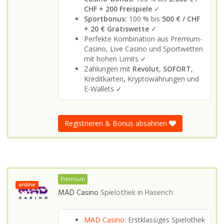
CHF + 200 Freispiele
✓
Sportbonus:
100 % bis
500 € / CHF
+ 20 € Gratiswette
✓
Perfekte Kombination aus Premium-
Casino, Live Casino und Sportwetten
mit hohen Limits ✓
Zahlungen mit
Revolut
,
SOFORT
,
Kreditkarten, Kryptowährungen und
E-Wallets ✓
Registrieren & Bonus absahnen
Premium
online
MAD Casino
Spielothek in
Haserich
MAD Casino
: Erstklassiges Spielothek