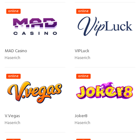
online
online
MAD Casino
VIPLuck
Haserich
Haserich
online
online
V.Vegas
Joker8
Haserich
Haserich