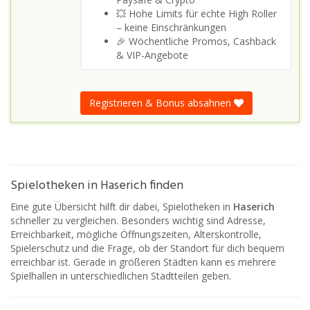
💥 Hohe Limits für echte High Roller
– keine Einschränkungen
🎉 Wöchentliche Promos, Cashback
& VIP-Angebote
Registrieren & Bonus absahnen
Spielotheken in Haserich finden
Eine gute Übersicht hilft dir dabei, Spielotheken in
Haserich
schneller zu vergleichen. Besonders wichtig sind Adresse,
Erreichbarkeit, mögliche Öffnungszeiten, Alterskontrolle,
Spielerschutz und die Frage, ob der Standort für dich bequem
erreichbar ist. Gerade in größeren Städten kann es mehrere
Spielhallen in unterschiedlichen Stadtteilen geben.