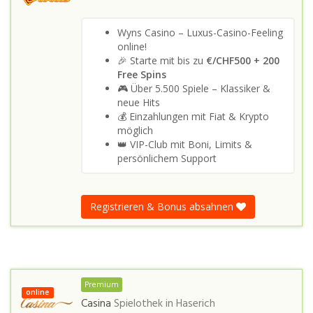
Wyns Casino – Luxus-Casino-Feeling
online!
🎉 Starte mit bis zu
€/CHF500 + 200
Free Spins
🎮 Über 5.500 Spiele – Klassiker &
neue Hits
💰 Einzahlungen mit Fiat & Krypto
möglich
👑 VIP-Club mit Boni, Limits &
persönlichem Support
Registrieren & Bonus absahnen
Premium
online
Casina
Spielothek in
Haserich