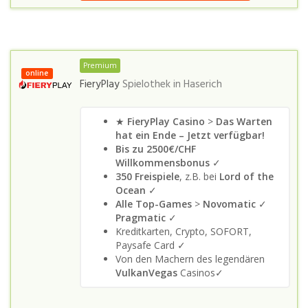
Premium
online
FieryPlay
Spielothek in
Haserich
★
FieryPlay Casino
>
Das Warten
hat ein Ende – Jetzt verfügbar!
Bis zu 2500€/CHF
Willkommensbonus
✓
350 Freispiele
, z.B. bei
Lord of the
Ocean
✓
Alle Top-Games
>
Novomatic
✓
Pragmatic
✓
Kreditkarten, Crypto, SOFORT,
Paysafe Card ✓
Von den Machern des legendären
VulkanVegas
Casinos✓