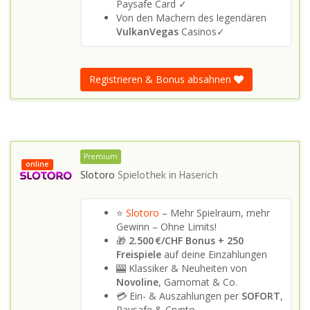
Paysafe Card ✓
Von den Machern des legendären
VulkanVegas
Casinos✓
Registrieren & Bonus absahnen
Premium
online
Slotoro
Spielothek in
Haserich
⭐
Slotoro
– Mehr Spielraum, mehr
Gewinn – Ohne Limits!
🎁
2.500 €/CHF Bonus + 250
Freispiele
auf deine Einzahlungen
🎰 Klassiker & Neuheiten von
Novoline
, Gamomat & Co.
💳 Ein- & Auszahlungen per
SOFORT
,
Paysafe & Crypto