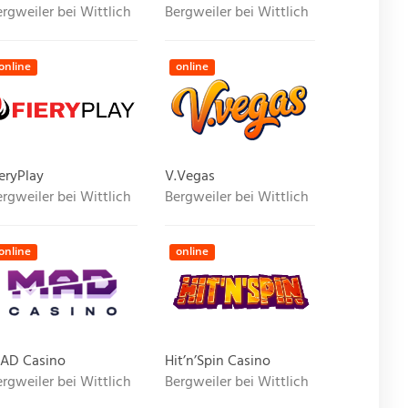
rgweiler bei Wittlich
Bergweiler bei Wittlich
online
online
eryPlay
V.Vegas
rgweiler bei Wittlich
Bergweiler bei Wittlich
online
online
AD Casino
Hit’n’Spin Casino
rgweiler bei Wittlich
Bergweiler bei Wittlich