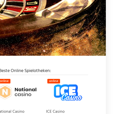
Beste Online Spielotheken:
online
online
ational Casino
ICE Casino