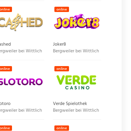
online
online
ashed
Joker8
rgweiler bei Wittlich
Bergweiler bei Wittlich
online
online
lotoro
Verde Spielothek
rgweiler bei Wittlich
Bergweiler bei Wittlich
online
online