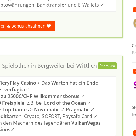
yptowährungen, Banktransfer und E-Wallets ✓
eren & Bonus absahnen
C
Be
y
Spielothek in
Bergweiler bei Wittlich
Premium
FieryPlay Casino
>
Das Warten hat ein Ende –
zt verfügbar!
s zu 2500€/CHF Willkommensbonus
✓
 Freispiele
, z.B. bei
Lord of the Ocean
✓
S
le Top-Games
>
Novomatic
✓
Pragmatic
✓
Be
ditkarten, Crypto, SOFORT, Paysafe Card ✓
n den Machern des legendären
VulkanVegas
sinos✓