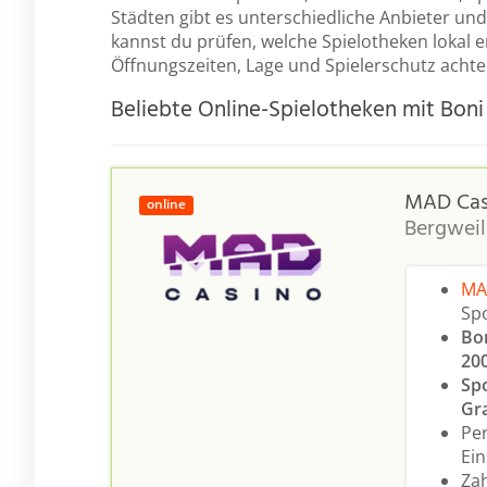
Städten gibt es unterschiedliche Anbieter und
kannst du prüfen, welche Spielotheken lokal 
Öffnungszeiten, Lage und Spielerschutz achten
Beliebte Online-Spielotheken mit Boni
MAD Cas
online
Bergweil
MA
Spo
Bon
200
Sp
Gr
Per
Ein
Za