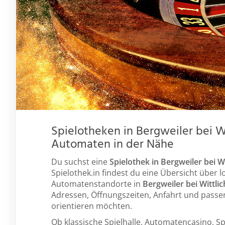
Spielotheken in Bergweiler bei Wi
Automaten in der Nähe
Du suchst eine
Spielothek in Bergweiler bei Wi
Spielothek.in findest du eine Übersicht über l
Automatenstandorte in
Bergweiler bei Wittlic
Adressen, Öffnungszeiten, Anfahrt und passend
orientieren möchten.
Ob klassische Spielhalle, Automatencasino, Sp