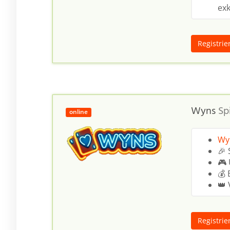
exk
Registri
Wyns
Sp
online
Wy
🎉 
🎮 
💰 
👑 
Registri