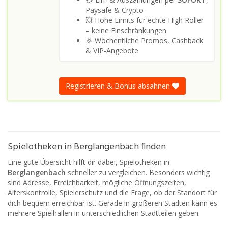
Paysafe & Crypto
💥 Hohe Limits für echte High Roller
– keine Einschränkungen
🎉 Wöchentliche Promos, Cashback
& VIP-Angebote
Registrieren & Bonus absahnen
Spielotheken in Berglangenbach finden
Eine gute Übersicht hilft dir dabei, Spielotheken in
Berglangenbach
schneller zu vergleichen. Besonders wichtig
sind Adresse, Erreichbarkeit, mögliche Öffnungszeiten,
Alterskontrolle, Spielerschutz und die Frage, ob der Standort für
dich bequem erreichbar ist. Gerade in größeren Städten kann es
mehrere Spielhallen in unterschiedlichen Stadtteilen geben.