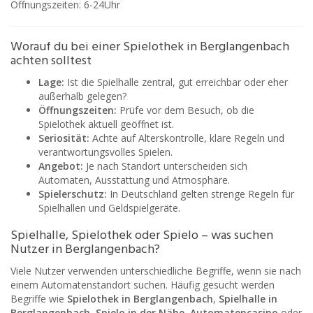
Öffnungszeiten: 6-24Uhr
Worauf du bei einer Spielothek in Berglangenbach
achten solltest
Lage:
Ist die Spielhalle zentral, gut erreichbar oder eher
außerhalb gelegen?
Öffnungszeiten:
Prüfe vor dem Besuch, ob die
Spielothek aktuell geöffnet ist.
Seriosität:
Achte auf Alterskontrolle, klare Regeln und
verantwortungsvolles Spielen.
Angebot:
Je nach Standort unterscheiden sich
Automaten, Ausstattung und Atmosphäre.
Spielerschutz:
In Deutschland gelten strenge Regeln für
Spielhallen und Geldspielgeräte.
Spielhalle, Spielothek oder Spielo – was suchen
Nutzer in Berglangenbach?
Viele Nutzer verwenden unterschiedliche Begriffe, wenn sie nach
einem Automatenstandort suchen. Häufig gesucht werden
Begriffe wie
Spielothek in Berglangenbach
,
Spielhalle in
Berglangenbach
,
Spielo in der Nähe
,
Automatencasino
oder