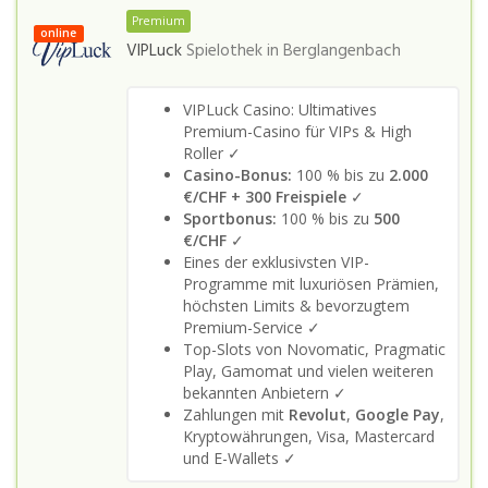
Premium
online
VIPLuck
Spielothek in
Berglangenbach
VIPLuck Casino: Ultimatives
Premium-Casino für VIPs & High
Roller ✓
Casino-Bonus:
100 % bis zu
2.000
€/CHF + 300 Freispiele
✓
Sportbonus:
100 % bis zu
500
€/CHF
✓
Eines der exklusivsten VIP-
Programme mit luxuriösen Prämien,
höchsten Limits & bevorzugtem
Premium-Service ✓
Top-Slots von Novomatic, Pragmatic
Play, Gamomat und vielen weiteren
bekannten Anbietern ✓
Zahlungen mit
Revolut
,
Google Pay
,
Kryptowährungen, Visa, Mastercard
und E-Wallets ✓