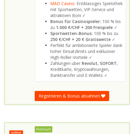
MAD Casino
: Erstklassiges Spielothek
mit Sportwetten, VIP-Service und
attraktiven Boni ✓
Bonus für Casinospieler:
100 % bis
zu
1.000 €/CHF + 200 Freispiele
✓
Sportwetten-Bonus:
100 % bis zu
250 €/CHF + 20 € Gratiswette
✓
Perfekt für ambitionierte Spieler dank
hoher Einsatzlimits und exklusiver
High-Roller-Vorteile ✓
Zahlungen über
Revolut
,
SOFORT
,
Kreditkarte, Kryptowährungen,
Banktransfer und E-Wallets ✓
Registrieren & Bonus absahnen
Premium
online