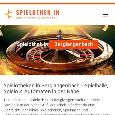
Skip
to
main
Toggl
content
navig
Spielothek in
Berglangenbach
Spielotheken in Berglangenbach – Spielhalle,
Spielo & Automaten in der Nähe
Du suchst eine
Spielothek in Berglangenbach
oder eine
Spielhalle in der Nähe? Auf Spielothek.in findest du eine
Übersicht über lokale Spielotheken, Spielhallen und