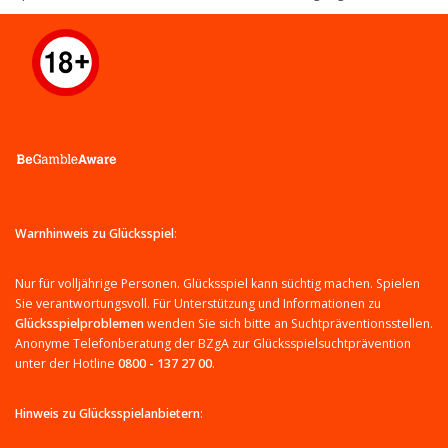
Warnhinweis zu Glücksspiel
:
Nur für volljährige Personen. Glücksspiel kann süchtig machen. Spielen
Sie verantwortungsvoll. Für Unterstützung und Informationen zu
Glücksspielproblemen
wenden Sie sich bitte an Suchtpräventionsstellen.
Anonyme Telefonberatung der BZgA zur Glücksspielsuchtprävention
unter der Hotline
0800 - 137 27 00
.
Hinweis zu Glücksspielanbietern
: