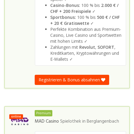
Casino-Bonus:
100 % bis
2.000 € /
CHF + 200 Freispiele
✓
Sportbonus:
100 % bis
500 € / CHF
+ 20 € Gratiswette
✓
Perfekte Kombination aus Premium-
Casino, Live Casino und Sportwetten
mit hohen Limits ✓
Zahlungen mit
Revolut
,
SOFORT
,
Kreditkarten, Kryptowährungen und
E-Wallets ✓
Registrieren & Bonus absahnen
Premium
online
MAD Casino
Spielothek in
Berglangenbach