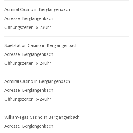
Admiral Casino in Berglangenbach
Adresse: Berglangenbach
Öffnungszeiten: 6-23Uhr
Spielstation Casino in Berglangenbach
Adresse: Berglangenbach
Öffnungszeiten: 6-24Uhr
Admiral Casino in Berglangenbach
Adresse: Berglangenbach
Öffnungszeiten: 6-24Uhr
VulkanVegas Casino in Berglangenbach
Adresse: Berglangenbach