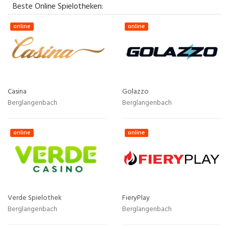
Beste Online Spielotheken:
online
online
Casina
Golazzo
Berglangenbach
Berglangenbach
online
online
Verde Spielothek
FieryPlay
Berglangenbach
Berglangenbach