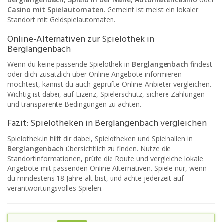
Casino mit Spielautomaten
. Gemeint ist meist ein lokaler
Standort mit Geldspielautomaten.
Online-Alternativen zur Spielothek in
Berglangenbach
Wenn du keine passende Spielothek in
Berglangenbach
findest
oder dich zusätzlich über Online-Angebote informieren
möchtest, kannst du auch geprüfte Online-Anbieter vergleichen.
Wichtig ist dabei, auf Lizenz, Spielerschutz, sichere Zahlungen
und transparente Bedingungen zu achten.
Fazit: Spielotheken in Berglangenbach vergleichen
Spielothek.in hilft dir dabei, Spielotheken und Spielhallen in
Berglangenbach
übersichtlich zu finden. Nutze die
Standortinformationen, prüfe die Route und vergleiche lokale
Angebote mit passenden Online-Alternativen. Spiele nur, wenn
du mindestens 18 Jahre alt bist, und achte jederzeit auf
verantwortungsvolles Spielen.